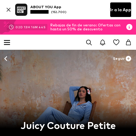
ABOUT YOU App
Ir a la App
(152.700)
Rebajas de fin de verano: Ofertas con
02
D
13
H
16
M
43
S
hasta un 50% de descuento
Seguir
Juicy Couture Petite