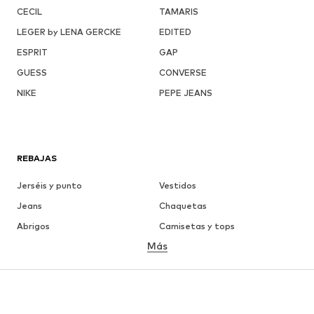
CECIL
TAMARIS
LEGER by LENA GERCKE
EDITED
ESPRIT
GAP
GUESS
CONVERSE
NIKE
PEPE JEANS
REBAJAS
Jerséis y punto
Vestidos
Jeans
Chaquetas
Abrigos
Camisetas y tops
Más
Pantalones
Ropa interior
Faldas
Blusas y camisas
Sudaderas y sudaderas con
Blazers
capucha