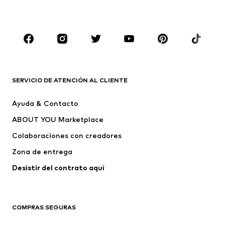
Ropa de baño
Jumpsuits y monos
Tallas grandes
Ropa de maternidad
Zapatos
Deporte
Complementos
Premium
ROPA
SERVICIO DE ATENCIÓN AL CLIENTE
Nuevo
Tendencia
Ayuda & Contacto
Vestidos
Jeans
ABOUT YOU Marketplace
Camisetas y tops
Pantalones
Colaboraciones con creadores
Chaquetas
Jerséis y punto
Zona de entrega
Ropa interior
Blusas y camisas
Abrigos
Faldas
Desistir del contrato aquí 
Ropa de baño
Sudaderas
Blazers
Jumpsuits y monos
COMPRAS SEGURAS
Tallas grandes
Ropa de maternidad
Ocasiones
Exclusivo