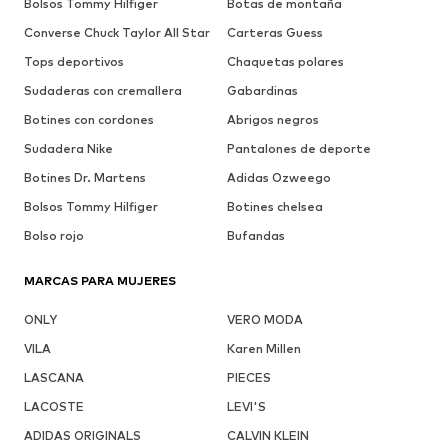
Bolsos Tommy Hilfiger
Botas de montaña
Converse Chuck Taylor All Star
Carteras Guess
Tops deportivos
Chaquetas polares
Sudaderas con cremallera
Gabardinas
Botines con cordones
Abrigos negros
Sudadera Nike
Pantalones de deporte
Botines Dr. Martens
Adidas Ozweego
Bolsos Tommy Hilfiger
Botines chelsea
Bolso rojo
Bufandas
MARCAS PARA MUJERES
ONLY
VERO MODA
VILA
Karen Millen
LASCANA
PIECES
LACOSTE
LEVI'S
ADIDAS ORIGINALS
CALVIN KLEIN