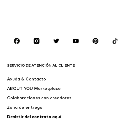
Sudaderas y sudaderas con
Blazers
capucha
Ropa de baño
Jumpsuits y monos
Tallas grandes
Ropa de maternidad
Zapatos
Deporte
Complementos
Premium
ROPA
SERVICIO DE ATENCIÓN AL CLIENTE
Nuevo
Tendencia
Ayuda & Contacto
Vestidos
Jeans
ABOUT YOU Marketplace
Camisetas y tops
Pantalones
Colaboraciones con creadores
Chaquetas
Jerséis y punto
Zona de entrega
Ropa interior
Blusas y camisas
Abrigos
Faldas
Desistir del contrato aquí 
Ropa de baño
Sudaderas