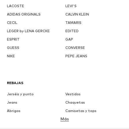
LACOSTE
LEVI'S
ADIDAS ORIGINALS
CALVIN KLEIN
CECIL
TAMARIS
LEGER by LENA GERCKE
EDITED
ESPRIT
GAP
GUESS
CONVERSE
NIKE
PEPE JEANS
REBAJAS
Jerséis y punto
Vestidos
Jeans
Chaquetas
Abrigos
Camisetas y tops
Más
Pantalones
Ropa interior
Faldas
Blusas y camisas