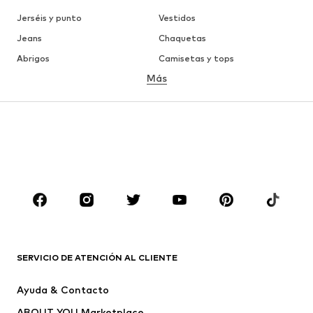
Jerséis y punto
Vestidos
Jeans
Chaquetas
Abrigos
Camisetas y tops
Más
Pantalones
Ropa interior
Faldas
Blusas y camisas
Sudaderas y sudaderas con
Blazers
capucha
Ropa de baño
Jumpsuits y monos
Tallas grandes
Ropa de maternidad
Zapatos
Deporte
Complementos
Premium
ROPA
SERVICIO DE ATENCIÓN AL CLIENTE
Nuevo
Tendencia
Ayuda & Contacto
Vestidos
Jeans
ABOUT YOU Marketplace