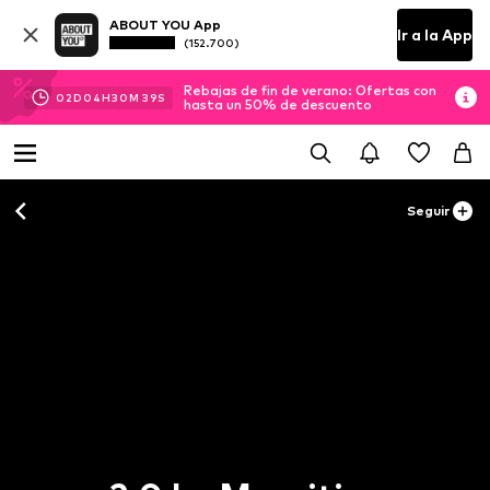
ABOUT YOU App
Ir a la App
(152.700)
Rebajas de fin de verano: Ofertas con
02
D
04
H
30
M
39
S
hasta un 50% de descuento
Seguir