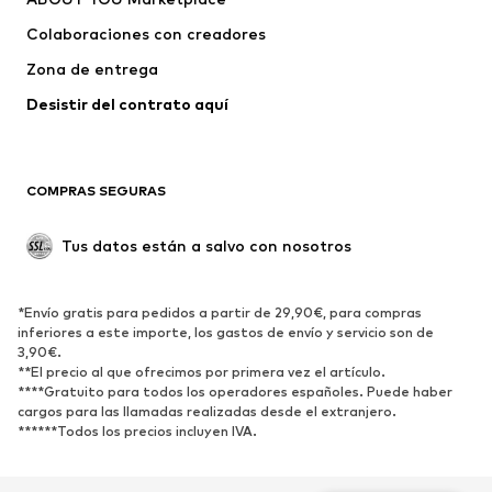
Camisetas y tops
Pantalones
Colaboraciones con creadores
Chaquetas
Jerséis y punto
Zona de entrega
Ropa interior
Blusas y camisas
Abrigos
Faldas
Desistir del contrato aquí 
Ropa de baño
Sudaderas
Blazers
Jumpsuits y monos
COMPRAS SEGURAS
Tallas grandes
Ropa de maternidad
Ocasiones
Exclusivo
Tus datos están a salvo con nosotros
Reciclado
ZAPATOS
*Envío gratis para pedidos a partir de 29,90€, para compras
inferiores a este importe, los gastos de envío y servicio son de
3,90€.
Nuevo
Tendencia
**El precio al que ofrecimos por primera vez el artículo.
Zapatillas de deporte
Botines
****Gratuito para todos los operadores españoles. Puede haber
cargos para las llamadas realizadas desde el extranjero.
Zapatos de tacón y plataforma
Botas
******Todos los precios incluyen IVA.
Sandalias
Zapatos bajos
Zapatos deportivos
Bailarinas