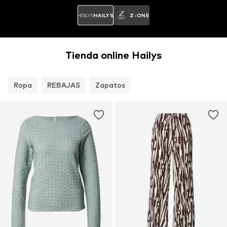
HAILYS
Z-ONE
Tienda online Hailys
Ropa
REBAJAS
Zapatos