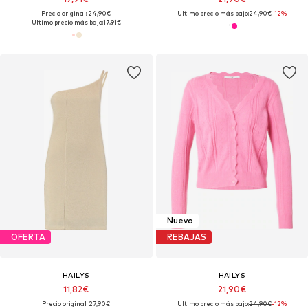
Precio original: 24,90€
Último precio más bajo:
24,90€
-12%
Último precio más bajo:
17,91€
Nuevo
OFERTA
REBAJAS
HAILYS
HAILYS
11,82€
21,90€
Precio original: 27,90€
Último precio más bajo:
24,90€
-12%