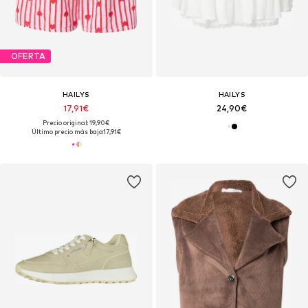
OFERTA
HAILYS
HAILYS
17,91€
24,90€
Precio original: 19,90€
Último precio más bajo:
17,91€