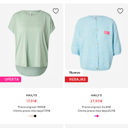
Nuevo
OFERTA
REBAJAS
HAILYS
HAILYS
17,91€
27,90€
Precio original: 19,90€
Precio original: 34,90€
Último precio más bajo:
17,91€
Último precio más bajo:
25,11€