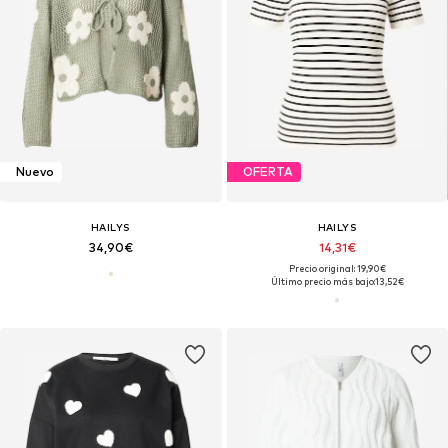
Nuevo
OFERTA
HAILYS
HAILYS
34,90€
14,31€
Precio original: 19,90€
Último precio más bajo:
13,52€