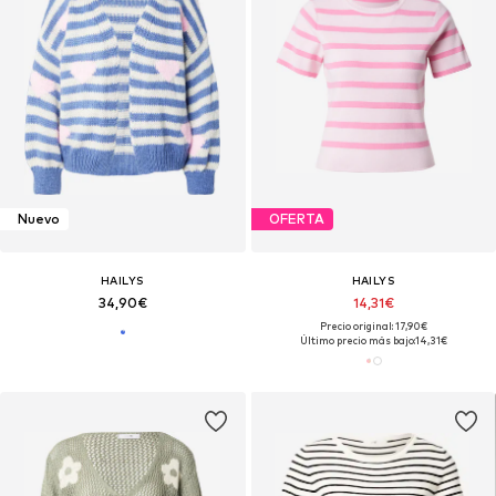
Nuevo
OFERTA
HAILYS
HAILYS
34,90€
14,31€
Precio original: 17,90€
Último precio más bajo:
14,31€