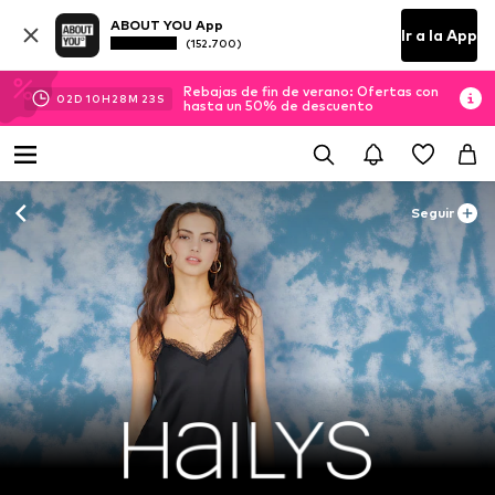
ABOUT YOU App
Ir a la App
(152.700)
Rebajas de fin de verano: Ofertas con
02
D
10
H
28
M
21
S
hasta un 50% de descuento
Seguir