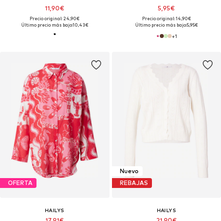
11,90€
5,95€
Precio original: 24,90€
Precio original: 14,90€
Último precio más bajo:
10,43€
Último precio más bajo:
5,95€
+
1
Nuevo
OFERTA
REBAJAS
HAILYS
HAILYS
17,91€
21,90€