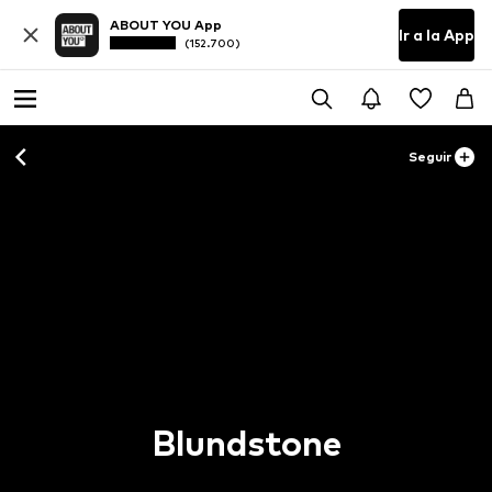
ABOUT YOU App
Ir a la App
(152.700)
Seguir
Blundstone