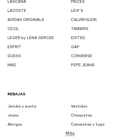
LASCANA
PIECES
LACOSTE
LEVI'S
ADIDAS ORIGINALS
CALVIN KLEIN
CECIL
TAMARIS
LEGER by LENA GERCKE
EDITED
ESPRIT
GAP
GUESS
CONVERSE
NIKE
PEPE JEANS
REBAJAS
Jerséis y punto
Vestidos
Jeans
Chaquetas
Abrigos
Camisetas y tops
Más
Pantalones
Ropa interior