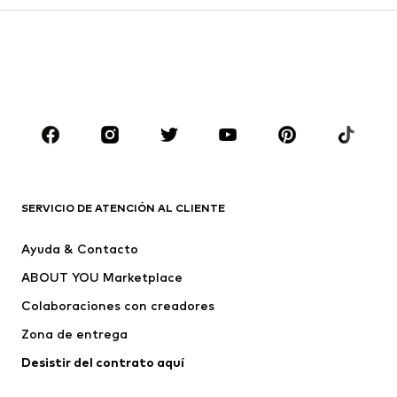
Faldas
Blusas y camisas
Sudaderas y sudaderas con
Blazers
capucha
Ropa de baño
Jumpsuits y monos
Tallas grandes
Ropa de maternidad
Zapatos
Deporte
Complementos
Premium
ROPA
SERVICIO DE ATENCIÓN AL CLIENTE
Nuevo
Tendencia
Ayuda & Contacto
Vestidos
Jeans
ABOUT YOU Marketplace
Camisetas y tops
Pantalones
Colaboraciones con creadores
Chaquetas
Jerséis y punto
Zona de entrega
Ropa interior
Blusas y camisas
Abrigos
Faldas
Desistir del contrato aquí 
Ropa de baño
Sudaderas