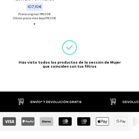
107,10€
Precio original: 199,00€
Último precio más bajo:
119,00€
Has visto todos los productos de la sección de Mujer
que coinciden con tus filtros
ENVÍO* Y DEVOLUCIÓN GRATIS
DEVOLUCI