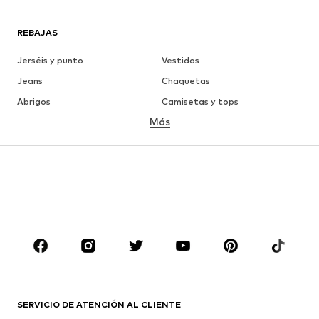
REBAJAS
Jerséis y punto
Vestidos
Jeans
Chaquetas
Abrigos
Camisetas y tops
Más
Pantalones
Ropa interior
Faldas
Blusas y camisas
Sudaderas y sudaderas con
Blazers
capucha
Ropa de baño
Jumpsuits y monos
Tallas grandes
Ropa de maternidad
Zapatos
Deporte
Complementos
Premium
ROPA
SERVICIO DE ATENCIÓN AL CLIENTE