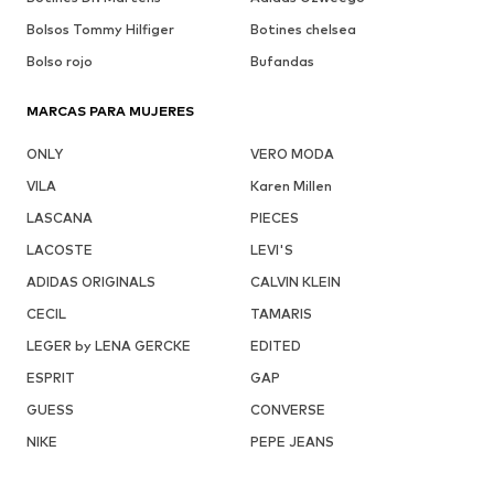
Bolsos Tommy Hilfiger
Botines chelsea
Bolso rojo
Bufandas
MARCAS PARA MUJERES
ONLY
VERO MODA
VILA
Karen Millen
LASCANA
PIECES
LACOSTE
LEVI'S
ADIDAS ORIGINALS
CALVIN KLEIN
CECIL
TAMARIS
LEGER by LENA GERCKE
EDITED
ESPRIT
GAP
GUESS
CONVERSE
NIKE
PEPE JEANS