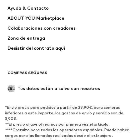
Nuevo
Tendencia
Ayuda & Contacto
Vestidos
Jeans
ABOUT YOU Marketplace
Camisetas y tops
Pantalones
Colaboraciones con creadores
Chaquetas
Jerséis y punto
Zona de entrega
Ropa interior
Blusas y camisas
Abrigos
Faldas
Desistir del contrato aquí 
Ropa de baño
Sudaderas
Blazers
Jumpsuits y monos
COMPRAS SEGURAS
Tallas grandes
Ropa de maternidad
Ocasiones
Exclusivo
Tus datos están a salvo con nosotros
Reciclado
ZAPATOS
*Envío gratis para pedidos a partir de 29,90€, para compras
inferiores a este importe, los gastos de envío y servicio son de
3,90€.
Nuevo
Tendencia
**El precio al que ofrecimos por primera vez el artículo.
Zapatillas de deporte
Botines
****Gratuito para todos los operadores españoles. Puede haber
cargos para las llamadas realizadas desde el extranjero.
Zapatos de tacón y plataforma
Botas