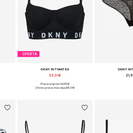
OFERTA
DKNY INTIMATES
DKNY IN
59,31€
21,
Precio original: 65,90€
Disponible en muchas tallas
Tallas disponibl
Último precio más bajo:
59,31€
Añadir a la cesta
Añadir a