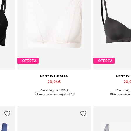
OFERTA
OFERTA
DKNY INTIMATES
DKNY IN
20,94€
20,
Precio original: 59,90€
Precio origi
Tallas disponibles: 105
Tallas dispon
Último precio más bajo:
20,94€
Último precio m
Añadir a la cesta
Añadir a