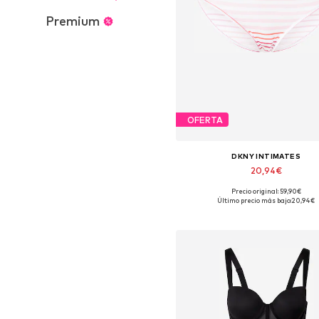
Premium
OFERTA
DKNY INTIMATES
20,94€
Precio original: 59,90€
Tallas disponibles: S, M
Último precio más bajo:
20,94€
Añadir a la cesta