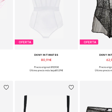
OFERTA
OFERTA
DKNY INTIMATES
DKNY IN
80,91€
62,
Precio original: 89,90€
Precio origi
Disponible en muchas tallas
Tallas dispo
Último precio más bajo:
80,91€
Último precio m
Añadir a la cesta
Añadir a