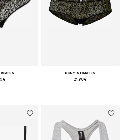
TIMATES
DKNY INTIMATES
90€
21,90€
es: S, M, L, XL
Tallas disponibles: S, M, L, XL
 la cesta
Añadir a la cesta