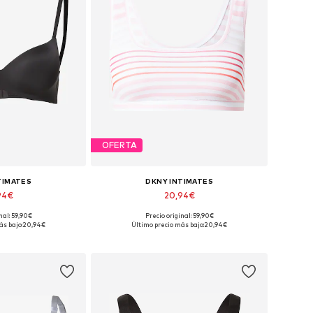
OFERTA
TIMATES
DKNY INTIMATES
94€
20,94€
nal: 59,90€
Precio original: 59,90€
ibles: 105 D
Tallas disponibles: 90, 95
ás bajo:
20,94€
Último precio más bajo:
20,94€
 la cesta
Añadir a la cesta