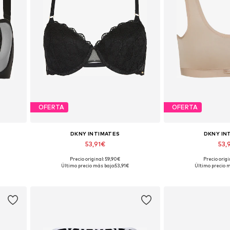
OFERTA
OFERTA
DKNY INTIMATES
DKNY IN
53,91€
53,
Precio original: 59,90€
Precio origi
Disponible en muchas tallas
Tallas disponibles
Último precio más bajo:
53,91€
Último precio m
Añadir a la cesta
Añadir a