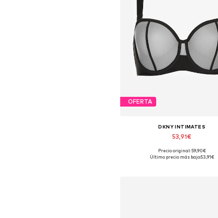
OFERTA
DKNY INTIMATES
53,91€
Precio original: 59,90€
Disponible en muchas tallas
Último precio más bajo:
53,91€
Añadir a la cesta