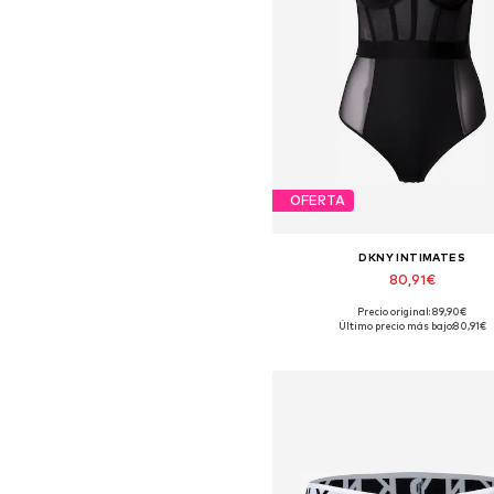
OFERTA
DKNY INTIMATES
80,91€
Precio original: 89,90€
Disponible en muchas tallas
Último precio más bajo:
80,91€
Añadir a la cesta