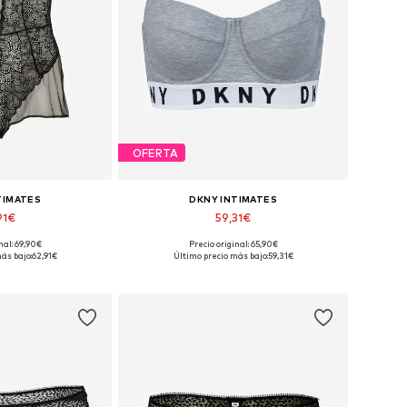
OFERTA
TIMATES
DKNY INTIMATES
91€
59,31€
nal: 69,90€
Precio original: 65,90€
nibles: S, M
Disponible en muchas tallas
ás bajo:
62,91€
Último precio más bajo:
59,31€
 la cesta
Añadir a la cesta