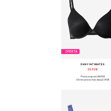
OFERTA
DKNY INTIMATES
33,92€
Precio original: 69,90€
Tallas disponibles: 85 B
Último precio más bajo:
27,93€
Añadir a la cesta