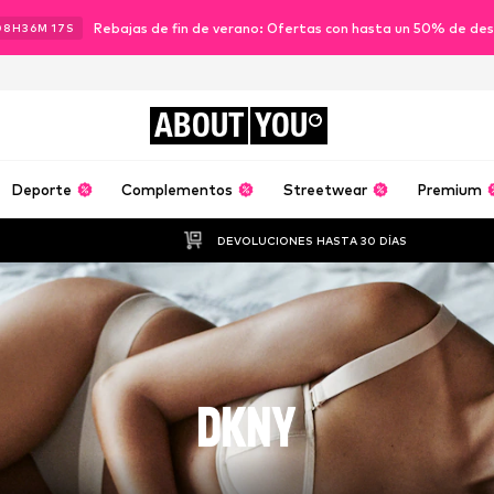
Rebajas de fin de verano: Ofertas con hasta un 50% de de
08
H
36
M
15
S
ABOUT
YOU
Deporte
Complementos
Streetwear
Premium
DEVOLUCIONES HASTA 30 DÍAS