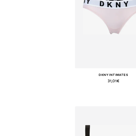
DKNY INTIMATES
31,01€
+
1
Tallas disponibles: M, L
Añadir a la cesta