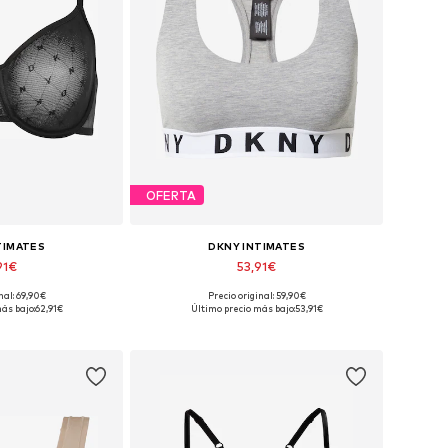
OFERTA
TIMATES
DKNY INTIMATES
91€
53,91€
nal: 69,90€
Precio original: 59,90€
muchas tallas
Tallas disponibles: 90, 95, 105, 115
ás bajo:
62,91€
Último precio más bajo:
53,91€
 la cesta
Añadir a la cesta