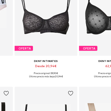
OFERTA
OFERTA
DKNY INTIMATES
DKNY IN
Desde 20,94€
62,
Precio original: 59,90€
Precio origi
Disponible en muchas tallas
Disponible en 
Último precio más bajo:
20,94€
Último precio m
Añadir a la cesta
Añadir a