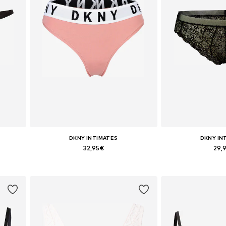
DKNY INTIMATES
DKNY IN
32,95€
29,
Tallas disponibles: XL
Tallas disp
Añadir a la cesta
Añadir a