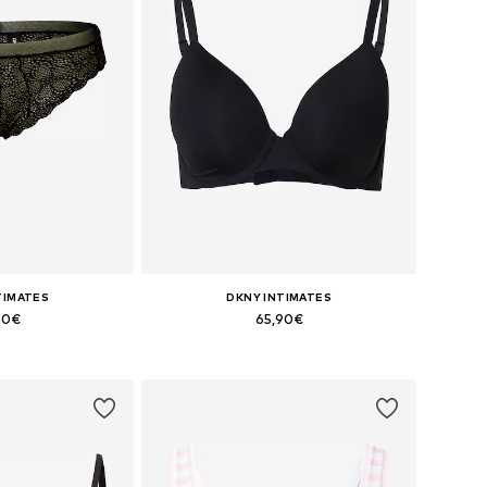
TIMATES
DKNY INTIMATES
90€
65,90€
onibles: XL
Tallas disponibles: 85 B, 85 C, 90 B, 100 C
 la cesta
Añadir a la cesta