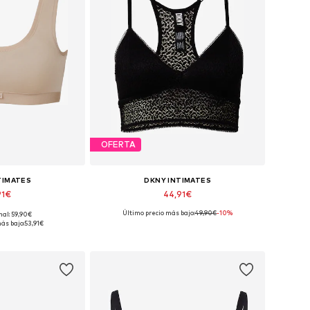
OFERTA
TIMATES
DKNY INTIMATES
91€
44,91€
Último precio más bajo:
49,90€
-10%
nal: 59,90€
: 90, 95, 105, 115
Tallas disponibles: 90, 95, 105, 115
ás bajo:
53,91€
 la cesta
Añadir a la cesta