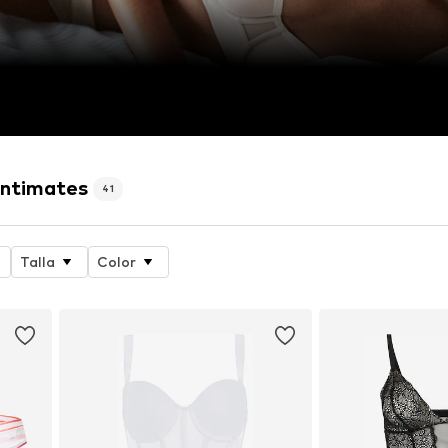
Intimates
41
Talla
Color