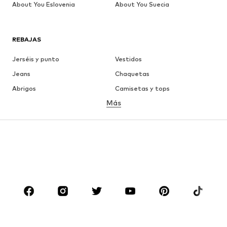
About You Eslovenia
About You Suecia
REBAJAS
Jerséis y punto
Vestidos
Jeans
Chaquetas
Abrigos
Camisetas y tops
Más
Pantalones
Ropa interior
Faldas
Blusas y camisas
Sudaderas y sudaderas con
Blazers
capucha
Ropa de baño
Jumpsuits y monos
Tallas grandes
Ropa de maternidad
Zapatos
Deporte
Complementos
Premium
ROPA