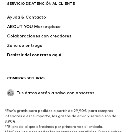
SERVICIO DE ATENCIÓN AL CLIENTE
Nuevo
Tendencia
Ayuda & Contacto
Vestidos
Jeans
ABOUT YOU Marketplace
Camisetas y tops
Pantalones
Colaboraciones con creadores
Chaquetas
Jerséis y punto
Zona de entrega
Ropa interior
Blusas y camisas
Abrigos
Faldas
Desistir del contrato aquí 
Ropa de baño
Sudaderas
Blazers
Jumpsuits y monos
COMPRAS SEGURAS
Tallas grandes
Ropa de maternidad
Ocasiones
Exclusivo
Tus datos están a salvo con nosotros
Reciclado
ZAPATOS
*Envío gratis para pedidos a partir de 29,90€, para compras
inferiores a este importe, los gastos de envío y servicio son de
3,90€.
Nuevo
Tendencia
**El precio al que ofrecimos por primera vez el artículo.
Zapatillas de deporte
Botines
****Gratuito para todos los operadores españoles. Puede haber