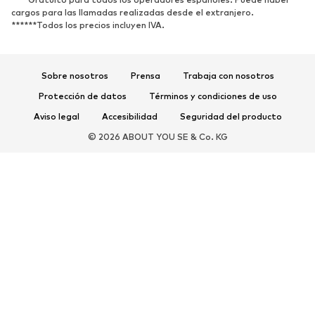
cargos para las llamadas realizadas desde el extranjero.
Zapatos de tacón y plataforma
Botas
******Todos los precios incluyen IVA.
Sandalias
Zapatos bajos
Zapatos deportivos
Bailarinas
Sobre nosotros
Prensa
Trabaja con nosotros
Mules
Zapatillas de casa
Protección de datos
Términos y condiciones de uso
Exclusivo
Aviso legal
Accesibilidad
Seguridad del producto
DEPORTE
© 2026 ABOUT YOU SE & Co. KG
Ropa deportiva
Disciplinas deportivas
Zapatos deportivos
Mochilas deportivas y bolsos
Complementos deportivos
COMPLEMENTOS
Nuevo
Bolsos y mochilas
Joyería
Chales y pañuelos
Sombreros y gorros
Cinturones