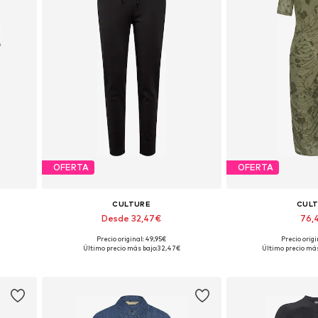
OFERTA
OFERTA
CULTURE
CUL
Desde 32,47€
76,
Precio original: 49,95€
Precio origi
 44, 46
Tallas disponibles: 36, 38, 40, 44
Tallas disponibles: 3
Último precio más bajo:
32,47€
Último precio más
Añadir a la cesta
Añadir a