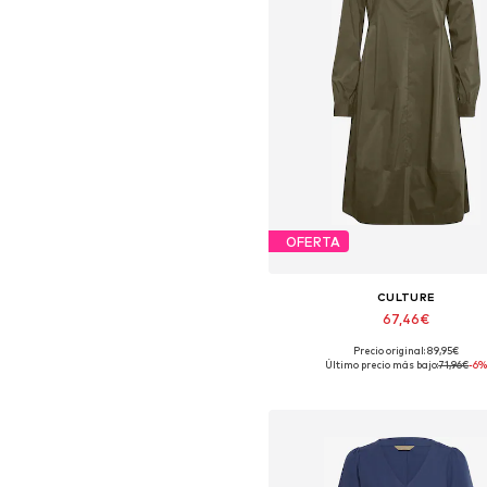
OFERTA
CULTURE
67,46€
Precio original: 89,95€
Tallas disponibles: 36, 38, 40, 42,
Último precio más bajo:
71,96€
-6
Añadir a la cesta