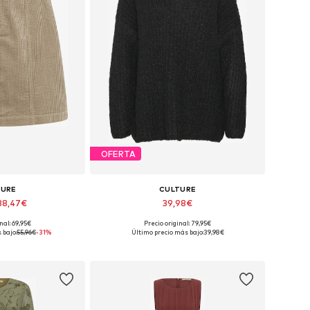
OFERTA
TURE
CULTURE
38,47€
39,98€
+
2
nal: 69,95€
Precio original: 79,95€
6, 38, 40, 42, 44, 46
Tallas disponibles: S-M, M-L
 bajo:
55,96€
-31%
Último precio más bajo:
39,98€
 la cesta
Añadir a la cesta