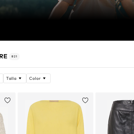
URE
821
Talla
Color