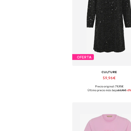
OFERTA
CULTURE
59,96€
Precio original: 79,95€
Tallas disponibles: 36, 38, 40, 4
Último precio más bajo:
63,96€
-6
Añadir a la cesta