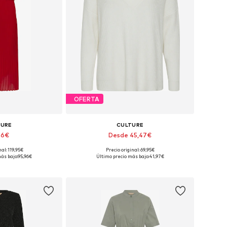
OFERTA
TURE
CULTURE
96€
Desde 45,47€
+
4
nal: 119,95€
Precio original: 69,95€
 36, 38, 40, 44, 46
Tallas disponibles: XS, S, M, L, XL, XXL
ás bajo:
95,96€
Último precio más bajo:
41,97€
 la cesta
Añadir a la cesta