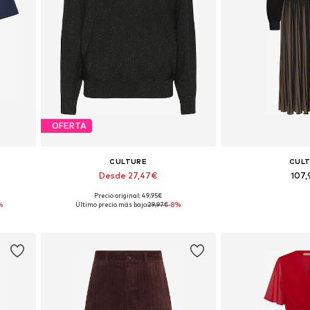
OFERTA
CULTURE
CUL
Desde 27,47€
107
Precio original: 49,95€
 XXL
Tallas disponibles: S, M, L, XXL
Tallas disponibles: 3
%
Último precio más bajo:
29,97€
-8%
Añadir a la cesta
Añadir a