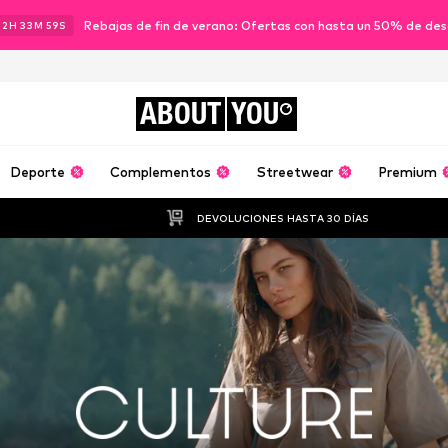
Rebajas de fin de verano: Ofertas con hasta un 50% de de
22
H
33
M
57
S
ABOUT
YOU
Deporte
Complementos
Streetwear
Premium
DEVOLUCIONES HASTA 30 DÍAS