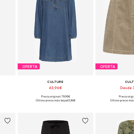
OFERTA
OFERTA
CULTURE
CUL
63,96€
Desde 
Precio original: 79,95€
Precio origi
 44, 46
Tallas disponibles: 38, 40, 42, 44, 46
Tallas disponibles: 3
%
Último precio más bajo:
63,96€
Último precio más
Añadir a la cesta
Añadir a