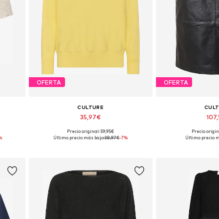
OFERTA
OFERTA
CULTURE
CUL
35,97€
107
+
8
Precio original: 59,95€
Precio origi
L
Tallas disponibles: XS, S, M, L, XL, XXL
Tallas disponibles: 3
%
Último precio más bajo:
38,97€
-7%
Último precio m
Añadir a la cesta
Añadir a