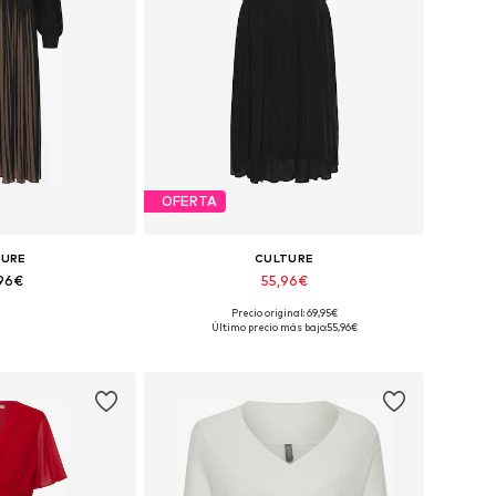
OFERTA
TURE
CULTURE
,96€
55,96€
+
3
Precio original: 69,95€
6, 38, 40, 42, 44, 46
Tallas disponibles: 36, 38, 40, 42, 46
Último precio más bajo:
55,96€
 la cesta
Añadir a la cesta