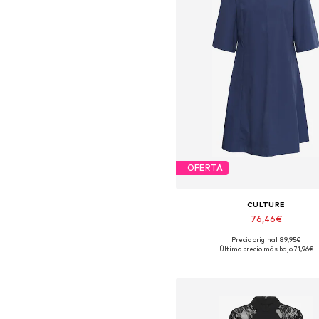
OFERTA
CULTURE
76,46€
Precio original: 89,95€
Tallas disponibles: 36, 38, 40, 42,
Último precio más bajo:
71,96€
Añadir a la cesta