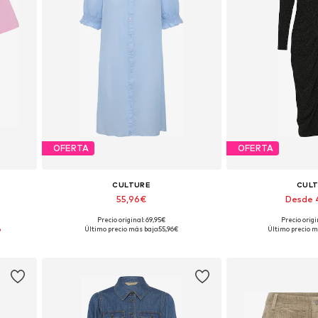
OFERTA
OFERTA
CULTURE
CUL
55,96€
Desde 
Precio original: 69,95€
Precio origi
 XXL
Tallas disponibles: 36, 38, 40, 42, 44, 46
Tallas disponibles:
%
Último precio más bajo:
55,96€
Último precio m
Añadir a la cesta
Añadir a