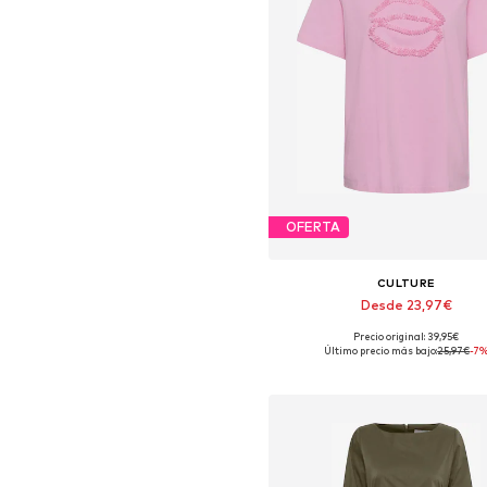
OFERTA
CULTURE
Desde 23,97€
Precio original: 39,95€
Tallas disponibles: S, M, L, XL,
Último precio más bajo:
25,97€
-7
Añadir a la cesta