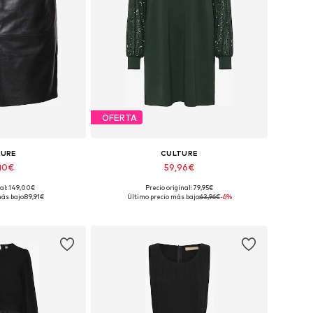
OFERTA
TURE
CULTURE
,10€
59,96€
nal: 149,00€
Precio original: 79,95€
6, 38, 40, 42, 44, 46
Tallas disponibles: 38, 40, 42, 44, 46
ás bajo:
89,91€
Último precio más bajo:
63,96€
-6%
 la cesta
Añadir a la cesta