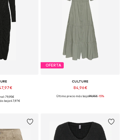
OFERTA
TURE
CULTURE
47,97€
84,96€
Último precio más bajo:
99,95€
-15%
nal: 79,95€
 38, 40, 42, 44, 46
Tallas disponibles: 36, 38, 40, 42, 44, 46
ás bajo:
47,97€
 la cesta
Añadir a la cesta