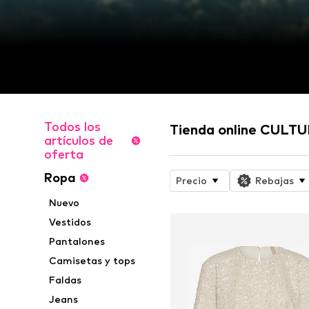
Todos los
Tienda online CULT
artículos de
oferta
Ropa
Precio
Rebajas
Nuevo
Vestidos
Pantalones
Camisetas y tops
Faldas
Jeans