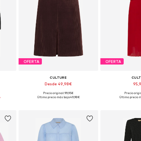
OFERTA
OFERTA
CULTURE
CUL
Desde 49,98€
95,
Precio original: 99,95€
Precio origi
2, 46
Tallas disponibles: 36, 38, 40, 42
Tallas disponibles:
%
Último precio más bajo:
49,98€
Último precio m
Añadir a la cesta
Añadir a