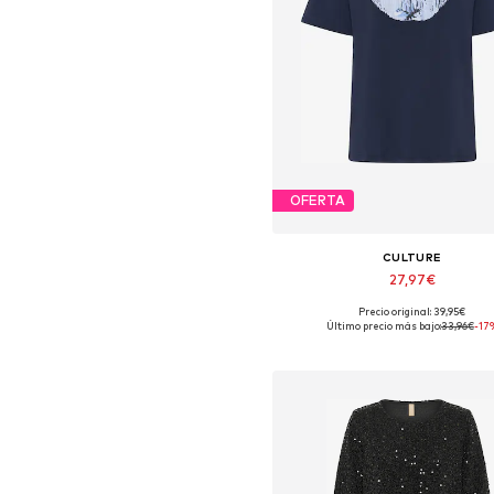
OFERTA
CULTURE
27,97€
Precio original: 39,95€
Tallas disponibles: XS, S, M, L,
Último precio más bajo:
33,96€
-17
Añadir a la cesta