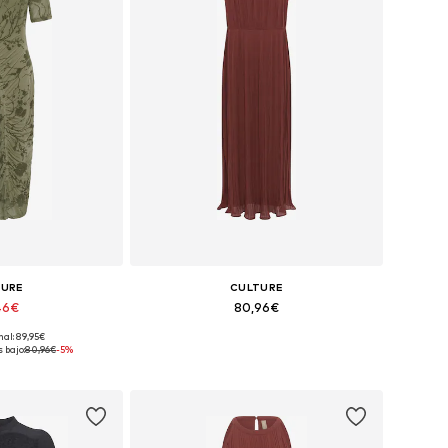
TURE
CULTURE
46€
80,96€
nal: 89,95€
6, 38, 40, 42, 44, 46
Tallas disponibles: 38, 40, 42, 44, 46
 bajo:
80,96€
-5%
 la cesta
Añadir a la cesta