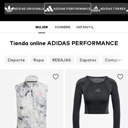
ADIDAS ORIGINALS
ADIDAS PERFORMANCE
ADIDAS TERREX
MUJER
HOMBRE
INFANTIL
Tienda online ADIDAS PERFORMANCE
Deporte
Ropa
REBAJAS
Zapatos
Compleme