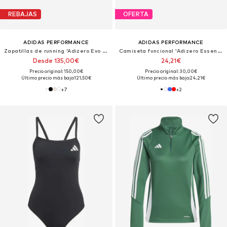
REBAJAS
OFERTA
ADIDAS PERFORMANCE
ADIDAS PERFORMANCE
Zapatillas de running 'Adizero Evo SL'
Camiseta funcional 'Adizero Essentials'
Desde 135,00€
24,21€
Precio original: 150,00€
Precio original: 30,00€
Último precio más bajo:
121,50€
Último precio más bajo:
24,21€
+
7
+
2