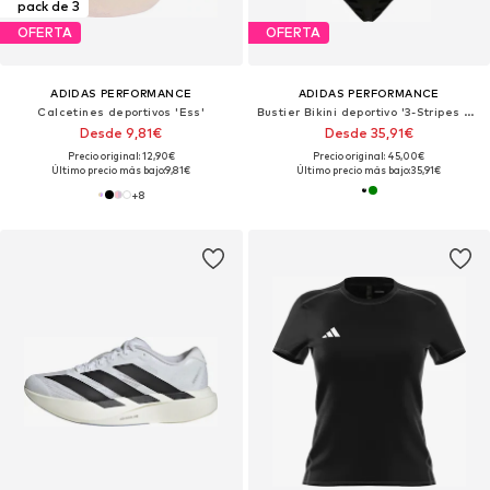
pack de 3
OFERTA
OFERTA
ADIDAS PERFORMANCE
ADIDAS PERFORMANCE
Calcetines deportivos 'Ess'
Bustier Bikini deportivo '3-Stripes V-Back'
Desde 9,81€
Desde 35,91€
Precio original: 12,90€
Precio original: 45,00€
Último precio más bajo:
9,81€
Último precio más bajo:
35,91€
+
8