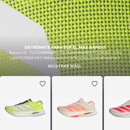
ENTRÉNATE PARA SER EL MÁS RÁPIDO
Boston 13 - TU COMPAÑERO DE ENTRENAMIENTO DIARIO. CON
LIGHTSTRIKE PRO PARA MAYOR CAPACIDAD DE RESPUESTA Y
AMORTIGUACIÓN Y ENERGY RODS 2.0 REDISEÑADAS PARA EL
MOSTRAR MÁS
RETORNO DE ENERGÍA, ASÍ COMO UNA PARTE SUPERIOR DE MALLA
TRANSPIRABLE PARA MAYOR SUJECIÓN EN UNA ZAPATILLA DE
ENTRENAMIENTO INSPIRADA EN LA COMPETICIÓN.