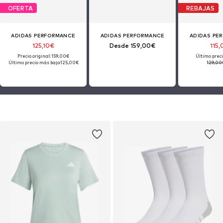
OFERTA
REBAJAS
ADIDAS PERFORMANCE
ADIDAS PERFORMANCE
ADIDAS PE
125,10€
Desde 159,00€
115
Precio original: 159,00€
Último preci
Último precio más bajo:
125,00€
129,00