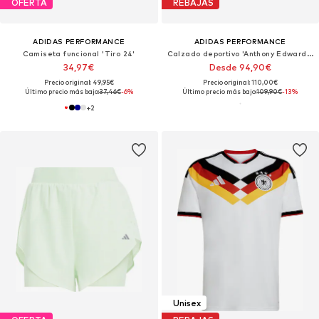
OFERTA
REBAJAS
ADIDAS PERFORMANCE
ADIDAS PERFORMANCE
Camiseta funcional 'Tiro 24'
Calzado deportivo 'Anthony Edwards 1'
34,97€
Desde 94,90€
Precio original: 49,95€
Precio original: 110,00€
Último precio más bajo:
37,46€
-6%
Último precio más bajo:
109,90€
-13%
+
2
Unisex