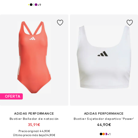
+
9
OFERTA
ADIDAS PERFORMANCE
ADIDAS PERFORMANCE
Bustier Bañador de natación
Bustier Sujetador deportivo 'Power'
35,91€
44,90€
Precio original: 44,90€
+
1
Último precio más bajo:
34,90€