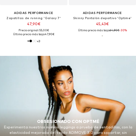
ADIDAS PERFORMANCE
ADIDAS PERFORMANCE
Zapatillas de running 'Galaxy 7'
Skinny Pantalón deportivo 'Optime'
47,90€
45,43€
Precio original: 55,00€
Último precio más bajo:
64,90€
-30%
Último precio más bajo:
47,90€
+
3
OBSESIONADO CON OPTMÉ
Experimenta nuestros nuevos leggings a prueba de sentadillas, con la
elasticidad mejorada del tejido ADIMOVE 3.0 para soportar, sin