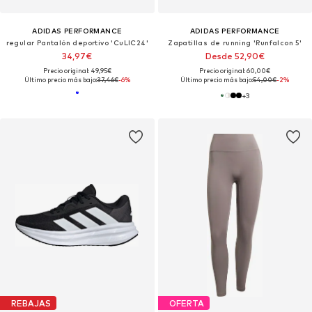
ADIDAS PERFORMANCE
ADIDAS PERFORMANCE
regular Pantalón deportivo 'CuLIC24'
Zapatillas de running 'Runfalcon 5'
34,97€
Desde 52,90€
Precio original: 49,95€
Precio original: 60,00€
Último precio más bajo:
37,46€
-6%
Último precio más bajo:
54,00€
-2%
+
3
REBAJAS
OFERTA