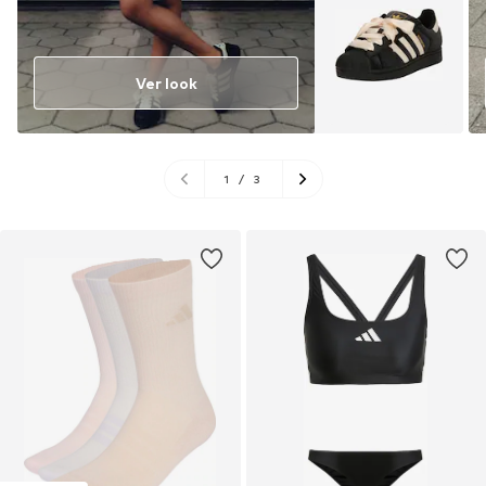
Ver look
1
/
3