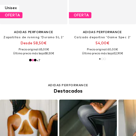
Unisex
OFERTA
OFERTA
ADIDAS PERFORMANCE
ADIDAS PERFORMANCE
Zapatillas de running 'Duramo SL 2'
Calzado deportivo 'Game Spec 2'
Desde 58,50€
54,00€
Precio original: 65,00€
Precio original: 60,00€
Último precio más bajo:
58,50€
Último precio más bajo:
52,90€
+
7
ADIDAS PERFORMANCE
Destacados