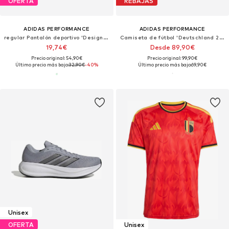
OFERTA
REBAJAS
ADIDAS PERFORMANCE
ADIDAS PERFORMANCE
regular Pantalón deportivo 'Designed For Training'
Camiseta de fútbol 'Deutschland 26 Home'
19,74€
Desde 89,90€
Precio original: 54,90€
Precio original: 99,90€
Último precio más bajo:
32,90€
-40%
Último precio más bajo:
69,90€
Unisex
OFERTA
Unisex