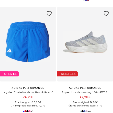
OFERTA
REBAJAS
ADIDAS PERFORMANCE
ADIDAS PERFORMANCE
regular Pantalón deportivo 'Adizero'
Zapatillas de running 'GALAXY 8'
24,21€
47,90€
Precio original: 30,00€
Precio original: 54,90€
Último precio más bajo:
24,21€
Último precio más bajo:
43,11€
+
1
+
6