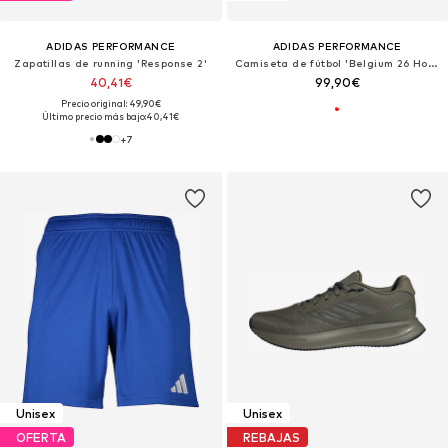
ADIDAS PERFORMANCE
ADIDAS PERFORMANCE
Zapatillas de running 'Response 2'
Camiseta de fútbol 'Belgium 26 Home'
40,41€
99,90€
Precio original: 49,90€
Último precio más bajo:
40,41€
+
7
Unisex
Unisex
OFERTA
REBAJAS