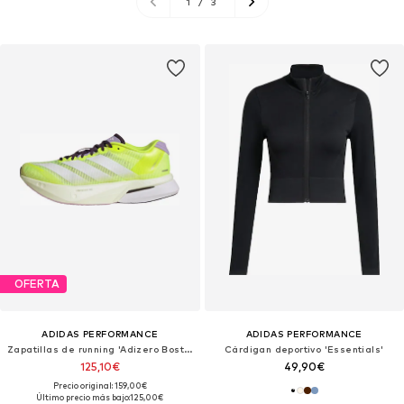
1
/
3
OFERTA
ADIDAS PERFORMANCE
ADIDAS PERFORMANCE
Zapatillas de running 'Adizero Boston 13'
Cárdigan deportivo 'Essentials'
125,10€
49,90€
Precio original: 159,00€
Último precio más bajo:
125,00€