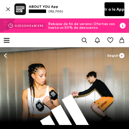
ABOUT YOU App
Ir a la App
(152.700)
Rebajas de fin de verano: Ofertas con
02
D
20
H
04
M
36
S
hasta un 50% de descuento
Seguir