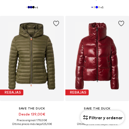
+
4
+
5
REBAJAS
REBAJAS
SAVE THE DUCK
SAVE THE DUCK
Desde 139,00€
Desde 209,00€
Filtrar y ordenar
Precio original: 179,00€
Precio original: 349,00€
Último precio más bajo:
125,10€
Último precio más bajo:
146,30€