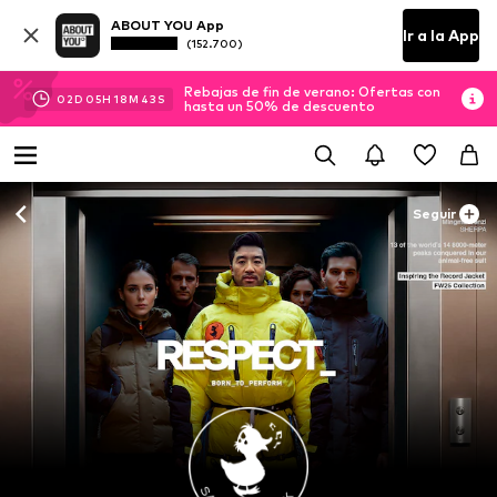
ABOUT YOU App
Ir a la App
(152.700)
Rebajas de fin de verano: Ofertas con
02
D
05
H
18
M
41
S
hasta un 50% de descuento
Seguir