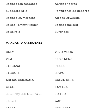
Botines con cordones
Abrigos negros
Sudadera Nike
Pantalones de deporte
Botines Dr. Martens
Adidas Ozweego
Bolsos Tommy Hilfiger
Botines chelsea
Bolso rojo
Bufandas
MARCAS PARA MUJERES
ONLY
VERO MODA
VILA
Karen Millen
LASCANA
PIECES
LACOSTE
LEVI'S
ADIDAS ORIGINALS
CALVIN KLEIN
CECIL
TAMARIS
LEGER by LENA GERCKE
EDITED
ESPRIT
GAP
GUESS
CONVERSE