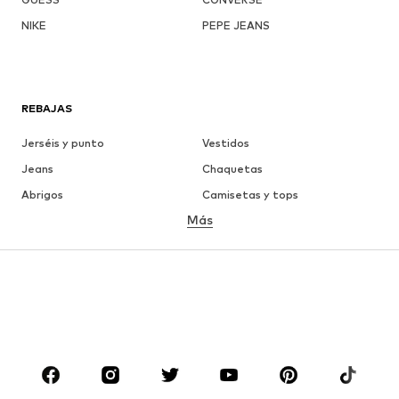
NIKE
PEPE JEANS
REBAJAS
Jerséis y punto
Vestidos
Jeans
Chaquetas
Abrigos
Camisetas y tops
Más
Pantalones
Ropa interior
Faldas
Blusas y camisas
Sudaderas y sudaderas con
Blazers
capucha
Ropa de baño
Jumpsuits y monos
Tallas grandes
Ropa de maternidad
Zapatos
Deporte
Complementos
Premium