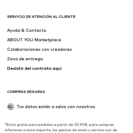
ROPA
SERVICIO DE ATENCIÓN AL CLIENTE
Nuevo
Tendencia
Ayuda & Contacto
Vestidos
Jeans
ABOUT YOU Marketplace
Camisetas y tops
Pantalones
Colaboraciones con creadores
Chaquetas
Jerséis y punto
Zona de entrega
Ropa interior
Blusas y camisas
Abrigos
Faldas
Desistir del contrato aquí 
Ropa de baño
Sudaderas
Blazers
Jumpsuits y monos
COMPRAS SEGURAS
Tallas grandes
Ropa de maternidad
Ocasiones
Exclusivo
Tus datos están a salvo con nosotros
Reciclado
ZAPATOS
*Envío gratis para pedidos a partir de 29,90€, para compras
inferiores a este importe, los gastos de envío y servicio son de