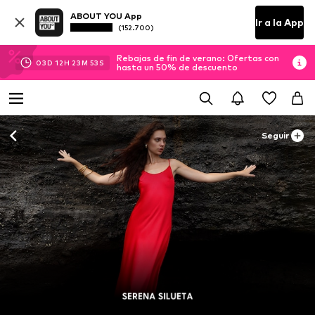
ABOUT YOU App
Ir a la App
(152.700)
Rebajas de fin de verano: Ofertas con
03
D
12
H
23
M
52
S
hasta un 50% de descuento
Seguir