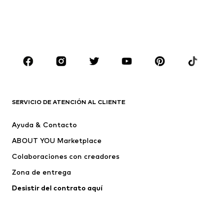
Sudaderas y sudaderas con
Blazers
capucha
Ropa de baño
Jumpsuits y monos
Tallas grandes
Ropa de maternidad
Zapatos
Deporte
Complementos
Premium
ROPA
SERVICIO DE ATENCIÓN AL CLIENTE
Nuevo
Tendencia
Ayuda & Contacto
Vestidos
Jeans
ABOUT YOU Marketplace
Camisetas y tops
Pantalones
Colaboraciones con creadores
Chaquetas
Jerséis y punto
Zona de entrega
Ropa interior
Blusas y camisas
Abrigos
Faldas
Desistir del contrato aquí 
Ropa de baño
Sudaderas
Blazers
Jumpsuits y monos