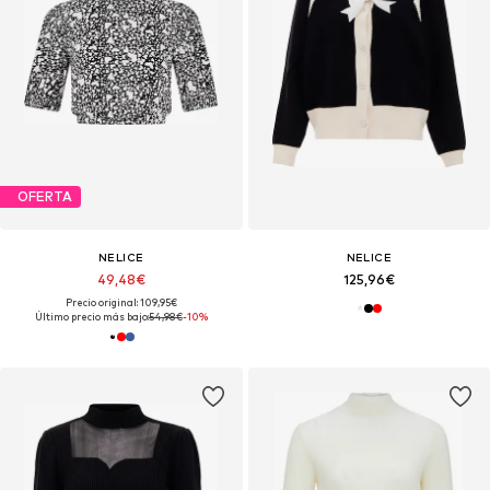
OFERTA
NELICE
NELICE
49,48€
125,96€
Precio original: 109,95€
Último precio más bajo:
54,98€
-10%