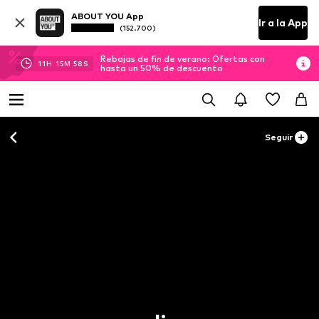
ABOUT YOU App
Ir a la App
(152.700)
Rebajas de fin de verano: Ofertas con
11
H
15
M
56
S
hasta un 50% de descuento
Seguir