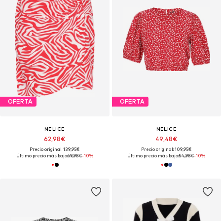
OFERTA
OFERTA
NELICE
NELICE
62,98€
49,48€
Precio original: 139,95€
Precio original: 109,95€
Último precio más bajo:
69,98€
-10%
Último precio más bajo:
54,98€
-10%