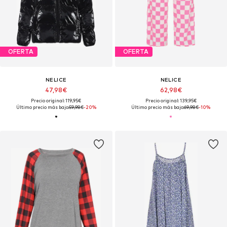
OFERTA
OFERTA
NELICE
NELICE
47,98€
62,98€
Precio original: 119,95€
Precio original: 139,95€
Último precio más bajo:
59,98€
-20%
Último precio más bajo:
69,98€
-10%