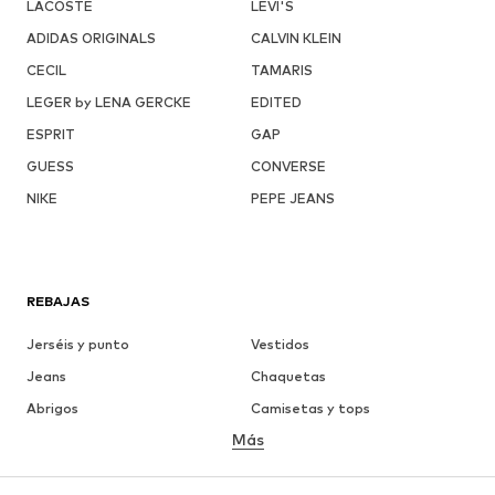
LACOSTE
LEVI'S
ADIDAS ORIGINALS
CALVIN KLEIN
CECIL
TAMARIS
LEGER by LENA GERCKE
EDITED
ESPRIT
GAP
GUESS
CONVERSE
NIKE
PEPE JEANS
REBAJAS
Jerséis y punto
Vestidos
Jeans
Chaquetas
Abrigos
Camisetas y tops
Más
Pantalones
Ropa interior
Faldas
Blusas y camisas