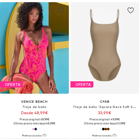
OFERTA
OFERTA
VENICE BEACH
CFAB
Traje de baño
Traje de baño 'Square Neck Soft Sculpt Swimsuit'
Desde 48,99€
33,99€
Precio original: 69,99€
Precio original: 49,99€
Último precio más bajo:
48,99€
Último precio más bajo:
33,99€