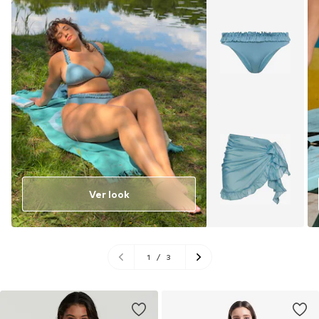
Ver look
1
/
3