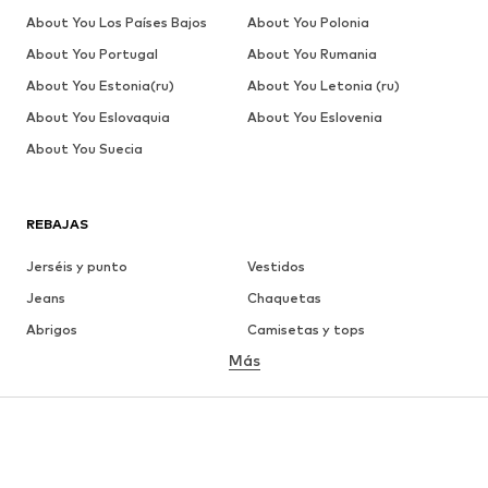
About You Los Países Bajos
About You Polonia
About You Portugal
About You Rumania
About You Estonia(ru)
About You Letonia (ru)
About You Eslovaquia
About You Eslovenia
About You Suecia
REBAJAS
Jerséis y punto
Vestidos
Jeans
Chaquetas
Abrigos
Camisetas y tops
Más
Pantalones
Ropa interior
Faldas
Blusas y camisas
Sudaderas y sudaderas con
Blazers
capucha
Ropa de baño
Jumpsuits y monos