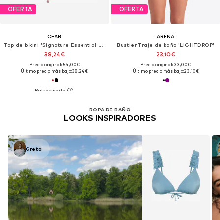
OFERTA
OFERTA
CFAB
ARENA
Top de bikini 'Signature Essential Swim Top'
Bustier Traje de baño 'LIGHTDROP'
38,24€
23,10€
Precio original: 54,00€
Precio original: 33,00€
Último precio más bajo:
38,24€
Último precio más bajo:
23,10€
ROPA DE BAÑO
LOOKS INSPIRADORES
Greta