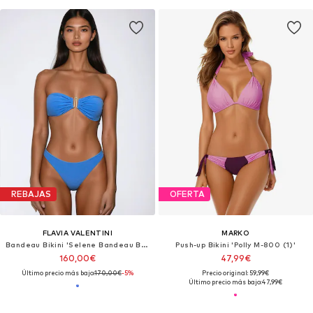
REBAJAS
OFERTA
FLAVIA VALENTINI
MARKO
Bandeau Bikini 'Selene Bandeau Bikini – Azzurro'
Push-up Bikini 'Polly M-800 (1)'
160,00€
47,99€
Último precio más bajo:
170,00€
-5%
Precio original: 59,99€
Último precio más bajo:
47,99€