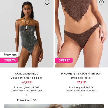
Premium
OFERTA
OFERTA
KARL LAGERFELD
MYLAVIE BY SARAH HARRISON
Bandeau Traje de baño
Braga de bikini
61,92€
17,91€
Precio original: 129,00€
Precio original: 24,90€
Último precio más bajo:
61,92€
Último precio más bajo:
17,91€