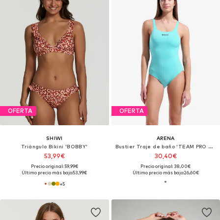
OFERTA
OFERTA
SHIWI
ARENA
Triángulo Bikini 'BOBBY'
Bustier Traje de baño 'TEAM PRO SOLID'
53,99€
30,40€
Precio original: 59,99€
Precio original: 38,00€
Último precio más bajo:
53,99€
Último precio más bajo:
26,60€
+
5