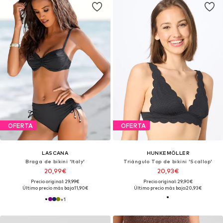
OFERTA
OFERTA
LASCANA
HUNKEMÖLLER
Braga de bikini 'Italy'
Triángulo Top de bikini 'Scallop'
20,99€
20,93€
Precio original: 29,99€
Precio original: 29,90€
Último precio más bajo:
11,90€
Último precio más bajo:
20,93€
+
1