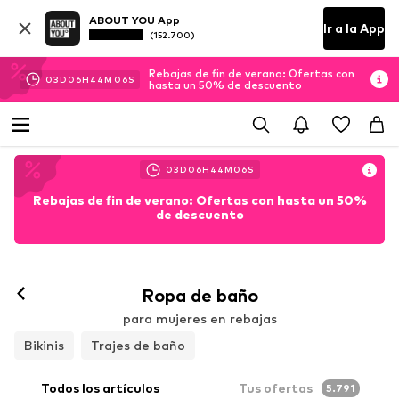
ABOUT YOU App
Ir a la App
(152.700)
Rebajas de fin de verano: Ofertas con
03
D
06
H
44
M
04
S
hasta un 50% de descuento
03
D
06
H
44
M
04
S
Rebajas de fin de verano: Ofertas con hasta un 50%
de descuento
Ropa de baño
para mujeres en rebajas
Bikinis
Trajes de baño
Todos los artículos
Tus ofertas
5.791