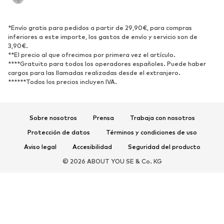
Reciclado
ZAPATOS
*Envío gratis para pedidos a partir de 29,90€, para compras
inferiores a este importe, los gastos de envío y servicio son de
3,90€.
Nuevo
Tendencia
**El precio al que ofrecimos por primera vez el artículo.
Zapatillas de deporte
Botines
****Gratuito para todos los operadores españoles. Puede haber
cargos para las llamadas realizadas desde el extranjero.
Zapatos de tacón y plataforma
Botas
******Todos los precios incluyen IVA.
Sandalias
Zapatos bajos
Zapatos deportivos
Bailarinas
Sobre nosotros
Prensa
Trabaja con nosotros
Mules
Zapatillas de casa
Protección de datos
Términos y condiciones de uso
Exclusivo
Aviso legal
Accesibilidad
Seguridad del producto
DEPORTE
© 2026 ABOUT YOU SE & Co. KG
Ropa deportiva
Disciplinas deportivas
Zapatos deportivos
Mochilas deportivas y bolsos
Complementos deportivos