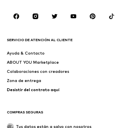
Tallas grandes
Ropa de maternidad
Zapatos
Deporte
Complementos
Premium
ROPA
SERVICIO DE ATENCIÓN AL CLIENTE
Nuevo
Tendencia
Ayuda & Contacto
Vestidos
Jeans
ABOUT YOU Marketplace
Camisetas y tops
Pantalones
Colaboraciones con creadores
Chaquetas
Jerséis y punto
Zona de entrega
Ropa interior
Blusas y camisas
Abrigos
Faldas
Desistir del contrato aquí 
Ropa de baño
Sudaderas
Blazers
Jumpsuits y monos
COMPRAS SEGURAS
Tallas grandes
Ropa de maternidad
Ocasiones
Exclusivo
Tus datos están a salvo con nosotros