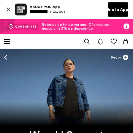
ABOUT YOU App
Ir a la App
(152.700)
Rebajas de fin de verano: Ofertas con
06
H
36
M
17
S
hasta un 50% de descuento
Seguir