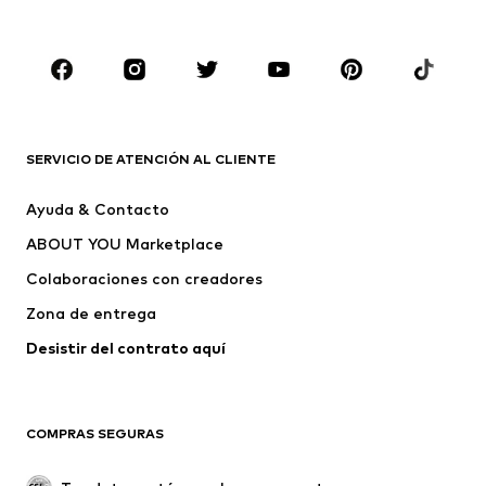
Ropa de baño
Jumpsuits y monos
Tallas grandes
Ropa de maternidad
Zapatos
Deporte
Complementos
Premium
ROPA
SERVICIO DE ATENCIÓN AL CLIENTE
Nuevo
Tendencia
Ayuda & Contacto
Vestidos
Jeans
ABOUT YOU Marketplace
Camisetas y tops
Pantalones
Colaboraciones con creadores
Chaquetas
Jerséis y punto
Zona de entrega
Ropa interior
Blusas y camisas
Abrigos
Faldas
Desistir del contrato aquí 
Ropa de baño
Sudaderas
Blazers
Jumpsuits y monos
COMPRAS SEGURAS
Tallas grandes
Ropa de maternidad
Ocasiones
Exclusivo