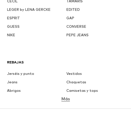
CECIL
TAMARIS
LEGER by LENA GERCKE
EDITED
ESPRIT
GAP
GUESS
CONVERSE
NIKE
PEPE JEANS
REBAJAS
Jerséis y punto
Vestidos
Jeans
Chaquetas
Abrigos
Camisetas y tops
Más
Pantalones
Ropa interior
Faldas
Blusas y camisas
Sudaderas y sudaderas con
Blazers
capucha