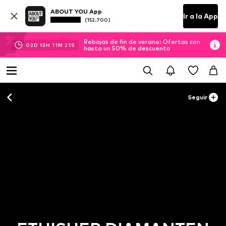
ABOUT YOU App
Ir a la App
(152.700)
Rebajas de fin de verano: Ofertas con
02
D
13
H
11
M
19
S
hasta un 50% de descuento
Seguir