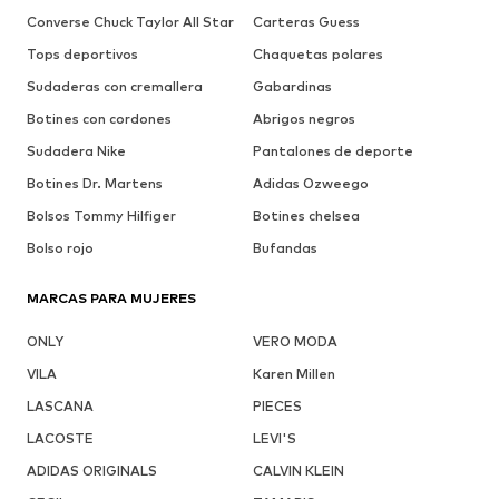
Converse Chuck Taylor All Star
Carteras Guess
Tops deportivos
Chaquetas polares
Sudaderas con cremallera
Gabardinas
Botines con cordones
Abrigos negros
Sudadera Nike
Pantalones de deporte
Botines Dr. Martens
Adidas Ozweego
Bolsos Tommy Hilfiger
Botines chelsea
Bolso rojo
Bufandas
MARCAS PARA MUJERES
ONLY
VERO MODA
VILA
Karen Millen
LASCANA
PIECES
LACOSTE
LEVI'S
ADIDAS ORIGINALS
CALVIN KLEIN