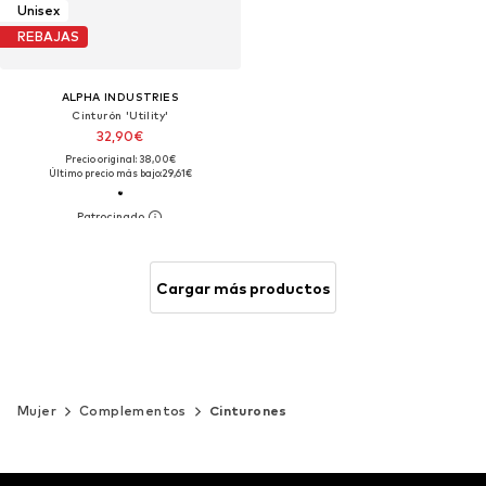
Unisex
REBAJAS
ALPHA INDUSTRIES
Cinturón 'Utility'
32,90€
Precio original: 38,00€
Último precio más bajo:
29,61€
Cargar más productos
Mujer
Complementos
Cinturones