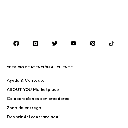
Faldas
Blusas y camisas
Sudaderas y sudaderas con
Blazers
capucha
Ropa de baño
Jumpsuits y monos
Tallas grandes
Ropa de maternidad
Zapatos
Deporte
Complementos
Premium
ROPA
SERVICIO DE ATENCIÓN AL CLIENTE
Nuevo
Tendencia
Ayuda & Contacto
Vestidos
Jeans
ABOUT YOU Marketplace
Camisetas y tops
Pantalones
Colaboraciones con creadores
Chaquetas
Jerséis y punto
Zona de entrega
Ropa interior
Blusas y camisas
Abrigos
Faldas
Desistir del contrato aquí 
Ropa de baño
Sudaderas