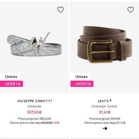
Unisex
Unisex
OFERTA
OFERTA
GIUSEPPE ZANOTTI
LEVI'S ®
Cinturón
Cinturón 'Loire'
137,50€
31,41€
Precio original: 395,00€
Precio original: 39,90€
Último precio más bajo:
157,50€
-12%
Último precio más bajo:
31,41€