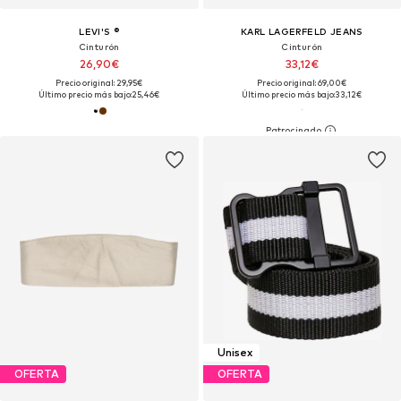
LEVI'S ®
KARL LAGERFELD JEANS
Cinturón
Cinturón
26,90€
33,12€
Precio original: 29,95€
Precio original: 69,00€
Último precio más bajo:
25,46€
Último precio más bajo:
33,12€
Unisex
OFERTA
OFERTA