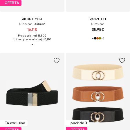
OFERTA
ABOUT YOU
VANZETTI
Cinturón 'Julina'
Cinturón
16,11€
35,95€
Precio original: 19,90€
+
1
Último precio más bajo:
16,11€
En exclusiva
pack de 3
OFERTA
OFERTA