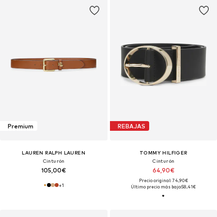
Premium
REBAJAS
LAUREN RALPH LAUREN
TOMMY HILFIGER
Cinturón
Cinturón
105,00€
64,90€
Precio original: 74,90€
+
1
Último precio más bajo:
58,41€