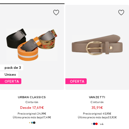
pack de 3
Unisex
OFERTA
OFERTA
URBAN CLASSICS
VANZETTI
Cinturón
Cinturón
Desde 17,49€
35,91€
Precio original: 24,99€
Precio original: 45,95€
Último precio más bajo:
17,49€
Último precio más bajo:
33,92€
+
4