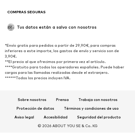
Blazers
Jumpsuits y monos
COMPRAS SEGURAS
Tallas grandes
Ropa de maternidad
Ocasiones
Exclusivo
Tus datos están a salvo con nosotros
Reciclado
ZAPATOS
*Envío gratis para pedidos a partir de 29,90€, para compras
inferiores a este importe, los gastos de envío y servicio son de
3,90€.
Nuevo
Tendencia
**El precio al que ofrecimos por primera vez el artículo.
Zapatillas de deporte
Botines
****Gratuito para todos los operadores españoles. Puede haber
cargos para las llamadas realizadas desde el extranjero.
Zapatos de tacón y plataforma
Botas
******Todos los precios incluyen IVA.
Sandalias
Zapatos bajos
Zapatos deportivos
Bailarinas
Sobre nosotros
Prensa
Trabaja con nosotros
Mules
Zapatillas de casa
Protección de datos
Términos y condiciones de uso
Exclusivo
Aviso legal
Accesibilidad
Seguridad del producto
DEPORTE
© 2026 ABOUT YOU SE & Co. KG
Ropa deportiva
Disciplinas deportivas