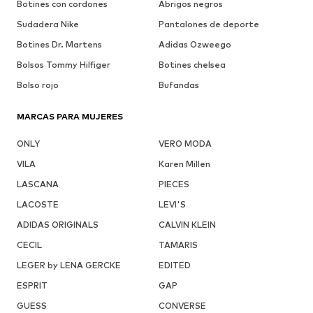
Botines con cordones
Abrigos negros
Sudadera Nike
Pantalones de deporte
Botines Dr. Martens
Adidas Ozweego
Bolsos Tommy Hilfiger
Botines chelsea
Bolso rojo
Bufandas
MARCAS PARA MUJERES
ONLY
VERO MODA
VILA
Karen Millen
LASCANA
PIECES
LACOSTE
LEVI'S
ADIDAS ORIGINALS
CALVIN KLEIN
CECIL
TAMARIS
LEGER by LENA GERCKE
EDITED
ESPRIT
GAP
GUESS
CONVERSE