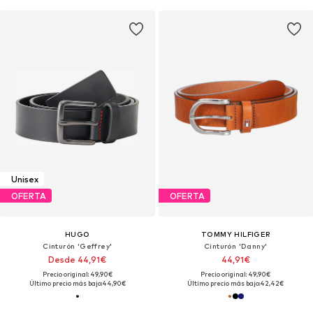
Unisex
OFERTA
OFERTA
HUGO
TOMMY HILFIGER
Cinturón 'Geffrey'
Cinturón 'Danny'
Desde 44,91€
44,91€
Precio original: 49,90€
Precio original: 49,90€
Último precio más bajo:
44,90€
Último precio más bajo:
42,42€