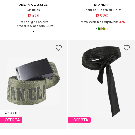
URBAN CLASSICS
BRANDIT
Cinturón
Cinturón 'Tactical Belt'
12,49€
12,99€
Precio original: 22,99€
Último precio más bajo:
19,99€
-35%
Último precio más bajo:
11,49€
+
1
Unisex
OFERTA
OFERTA