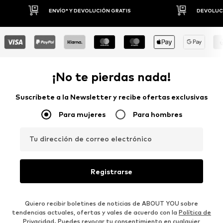
DEVOLUCIONES HASTA 30 DÍAS
P
¡No te pierdas nada!
Suscríbete a la Newsletter y recibe ofertas exclusivas
Para mujeres
Para hombres
Tu dirección de correo electrónico
Registrarse
Quiero recibir boletines de noticias de ABOUT YOU sobre
tendencias actuales, ofertas y vales de acuerdo con la
Política de
Privacidad
. Puedes revocar tu consentimiento en cualquier