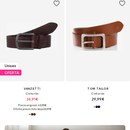
Unisex
OFERTA
VANZETTI
TOM TAILOR
Cinturón
Cinturón
26,91€
29,99€
Precio original: 45,95€
Último precio más bajo:
26,91€