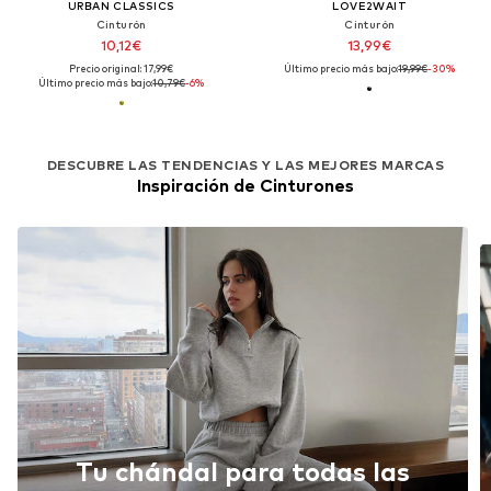
URBAN CLASSICS
LOVE2WAIT
Cinturón
Cinturón
10,12€
13,99€
Precio original: 17,99€
Último precio más bajo:
19,99€
-30%
Último precio más bajo:
10,79€
-6%
DESCUBRE LAS TENDENCIAS Y LAS MEJORES MARCAS
Inspiración de Cinturones
Tu chándal para todas las