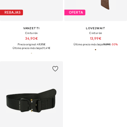
REBAJAS
OFERTA
VANZETTI
LOVE2WAIT
Cinturón
Cinturón
34,90€
13,99€
Precio original: 49,95€
Último precio más bajo:
19,99€
-30%
Último precio más bajo:
31,41€