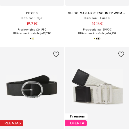
PIECES
GUIDO MARIA KRETSCHMER WOMEN
Cinturón 'Pilja'
Cinturón 'Bianca'
19,71€
16,14€
Precio original: 24,99€
Precio original: 29,90€
Último precio más bajo:
19,71€
Último precio más bajo:
14,95€
Premium
REBAJAS
OFERTA