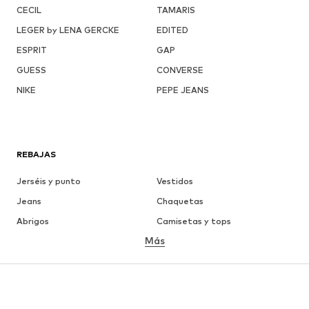
CECIL
TAMARIS
LEGER by LENA GERCKE
EDITED
ESPRIT
GAP
GUESS
CONVERSE
NIKE
PEPE JEANS
REBAJAS
Jerséis y punto
Vestidos
Jeans
Chaquetas
Abrigos
Camisetas y tops
Más
Pantalones
Ropa interior
Faldas
Blusas y camisas
Sudaderas y sudaderas con
Blazers
capucha