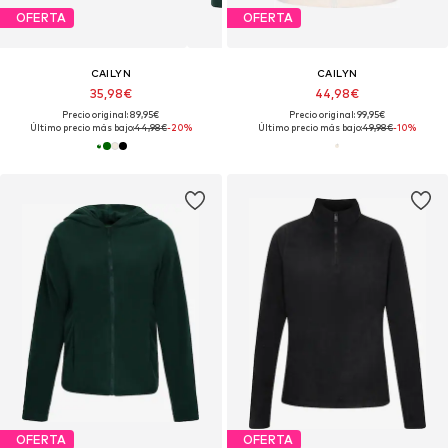
OFERTA
OFERTA
CAILYN
CAILYN
35,98€
44,98€
Precio original: 89,95€
Precio original: 99,95€
Último precio más bajo:
44,98€
-20%
Último precio más bajo:
49,98€
-10%
OFERTA
OFERTA