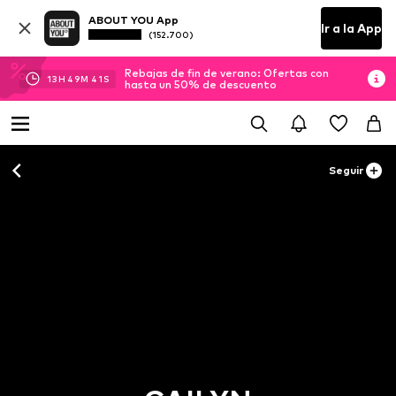
ABOUT YOU App
Ir a la App
(152.700)
Rebajas de fin de verano: Ofertas con
13
H
49
M
40
S
hasta un 50% de descuento
Seguir