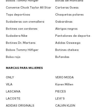
Bolsos Tommy Hilfiger
Botas de montaña
Converse Chuck Taylor All Star
Carteras Guess
Tops deportivos
Chaquetas polares
Sudaderas con cremallera
Gabardinas
Botines con cordones
Abrigos negros
Sudadera Nike
Pantalones de deporte
Botines Dr. Martens
Adidas Ozweego
Bolsos Tommy Hilfiger
Botines chelsea
Bolso rojo
Bufandas
MARCAS PARA MUJERES
ONLY
VERO MODA
VILA
Karen Millen
LASCANA
PIECES
LACOSTE
LEVI'S
ADIDAS ORIGINALS
CALVIN KLEIN