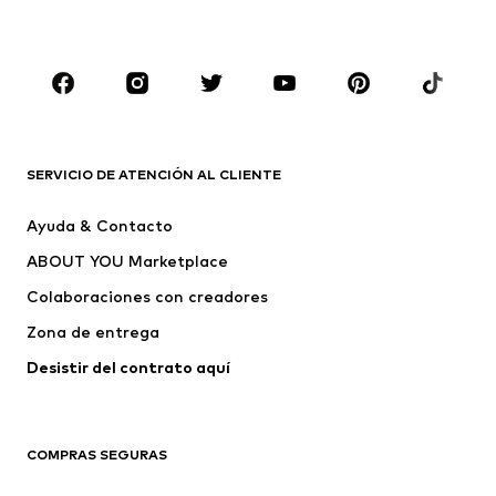
Ropa de baño
Jumpsuits y monos
Tallas grandes
Ropa de maternidad
Zapatos
Deporte
Complementos
Premium
ROPA
SERVICIO DE ATENCIÓN AL CLIENTE
Nuevo
Tendencia
Ayuda & Contacto
Vestidos
Jeans
ABOUT YOU Marketplace
Camisetas y tops
Pantalones
Colaboraciones con creadores
Chaquetas
Jerséis y punto
Zona de entrega
Ropa interior
Blusas y camisas
Abrigos
Faldas
Desistir del contrato aquí 
Ropa de baño
Sudaderas
Blazers
Jumpsuits y monos
COMPRAS SEGURAS
Tallas grandes
Ropa de maternidad
Ocasiones
Exclusivo