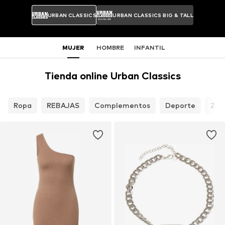
URBAN CLASSICS
URBAN CLASSICS BIG & TALL
MUJER
HOMBRE
INFANTIL
Tienda online Urban Classics
Ropa
REBAJAS
Complementos
Deporte
Zap