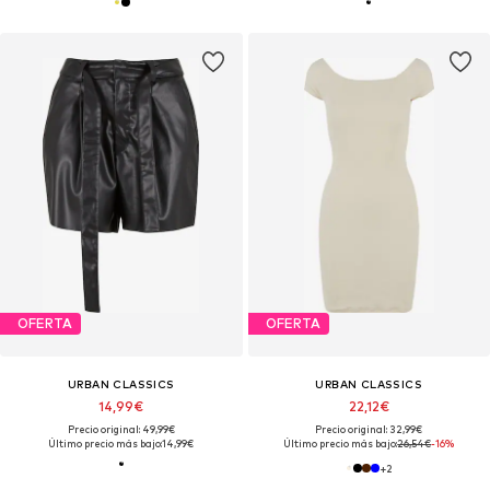
OFERTA
OFERTA
URBAN CLASSICS
URBAN CLASSICS
14,99€
22,12€
Precio original: 49,99€
Precio original: 32,99€
Último precio más bajo:
14,99€
Último precio más bajo:
26,54€
-16%
+
2