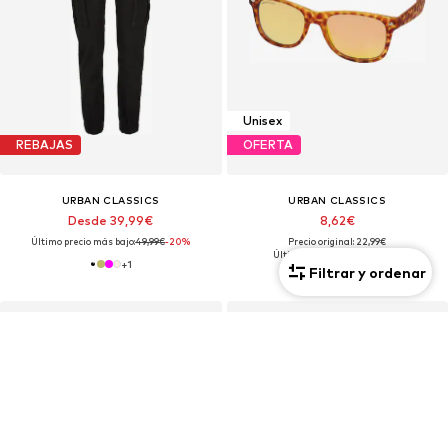
Unisex
REBAJAS
OFERTA
URBAN CLASSICS
URBAN CLASSICS
Desde 39,99€
8,62€
Último precio más bajo:
49,99€
-20%
Precio original: 22,99€
Último precio más bajo:
8,62€
+
1
Filtrar y ordenar