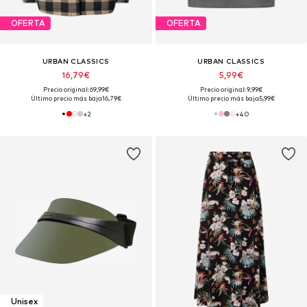
OFERTA
OFERTA
URBAN CLASSICS
URBAN CLASSICS
16,79€
5,99€
Precio original: 69,99€
Precio original: 9,99€
Último precio más bajo:
16,79€
Último precio más bajo:
5,99€
+
2
+
40
Unisex