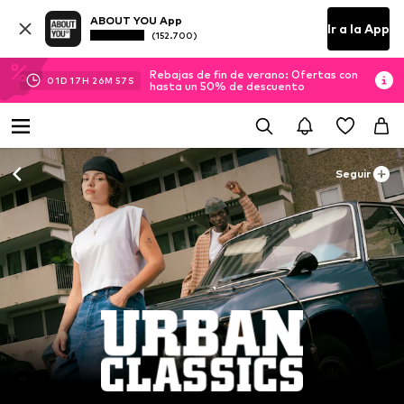
ABOUT YOU App
Ir a la App
(152.700)
Rebajas de fin de verano: Ofertas con
01
D
17
H
26
M
55
S
hasta un 50% de descuento
Seguir