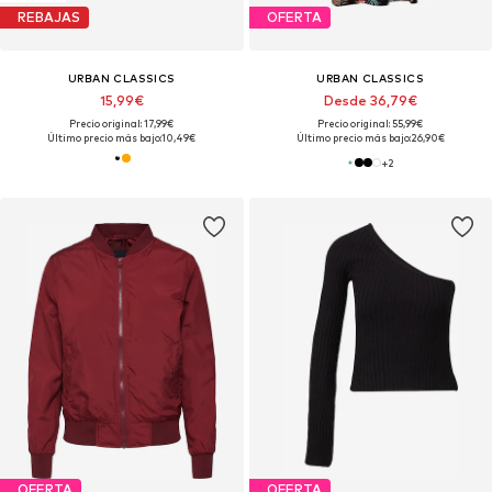
REBAJAS
OFERTA
URBAN CLASSICS
URBAN CLASSICS
15,99€
Desde 36,79€
Precio original: 17,99€
Precio original: 55,99€
Último precio más bajo:
10,49€
Último precio más bajo:
26,90€
+
2
OFERTA
OFERTA