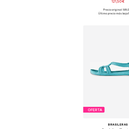
121,50€
Precio original: 169
Disponible en muchas
Último precio más bajo:
Añadir a la c
OFERTA
BRASILERAS