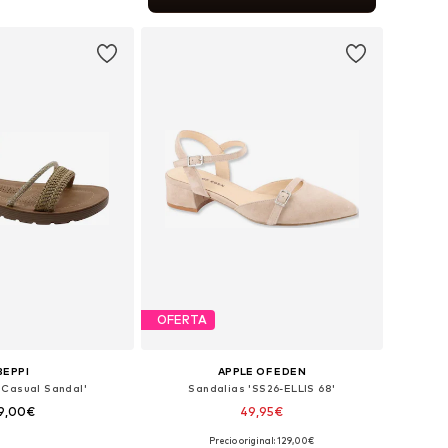
 a la cesta
OFERTA
BEPPI
APPLE OF EDEN
'Casual Sandal'
Sandalias 'SS26-ELLIS 68'
9,00€
49,95€
Precio original: 129,00€
: 36, 37, 38, 39, 40, 41
Tallas disponibles: 37 x regular, 39 x regular, 40 x regular