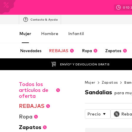
01
D
Contacto & Ayuda
Mujer
Hombre
Infantil
Novedades
REBAJAS
Ropa
Zapatos
ENVÍO* Y DEVOLUCIÓN GRATIS
Mujer
Zapatos
San
Todos los
artículos de
Sandalias
para mu
oferta
REBAJAS
Precio
Reba
Ropa
Zapatos