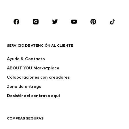
Ropa de baño
Jumpsuits y monos
Tallas grandes
Ropa de maternidad
Zapatos
Deporte
Complementos
Premium
ROPA
SERVICIO DE ATENCIÓN AL CLIENTE
Nuevo
Tendencia
Ayuda & Contacto
Vestidos
Jeans
ABOUT YOU Marketplace
Camisetas y tops
Pantalones
Colaboraciones con creadores
Chaquetas
Jerséis y punto
Zona de entrega
Ropa interior
Blusas y camisas
Abrigos
Faldas
Desistir del contrato aquí 
Ropa de baño
Sudaderas
Blazers
Jumpsuits y monos
COMPRAS SEGURAS
Tallas grandes
Ropa de maternidad
Ocasiones
Exclusivo