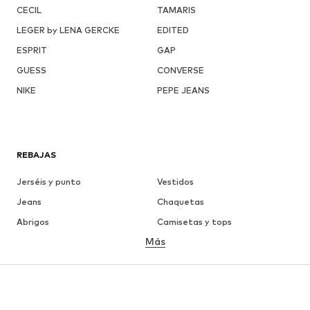
CECIL
TAMARIS
LEGER by LENA GERCKE
EDITED
ESPRIT
GAP
GUESS
CONVERSE
NIKE
PEPE JEANS
REBAJAS
Jerséis y punto
Vestidos
Jeans
Chaquetas
Abrigos
Camisetas y tops
Más
Pantalones
Ropa interior
Faldas
Blusas y camisas
Sudaderas y sudaderas con
Blazers
capucha