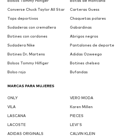
Bolsos Tommy Hilfiger
Botas de montaña
Converse Chuck Taylor All Star
Carteras Guess
Tops deportivos
Chaquetas polares
Sudaderas con cremallera
Gabardinas
Botines con cordones
Abrigos negros
Sudadera Nike
Pantalones de deporte
Botines Dr. Martens
Adidas Ozweego
Bolsos Tommy Hilfiger
Botines chelsea
Bolso rojo
Bufandas
MARCAS PARA MUJERES
ONLY
VERO MODA
VILA
Karen Millen
LASCANA
PIECES
LACOSTE
LEVI'S
ADIDAS ORIGINALS
CALVIN KLEIN