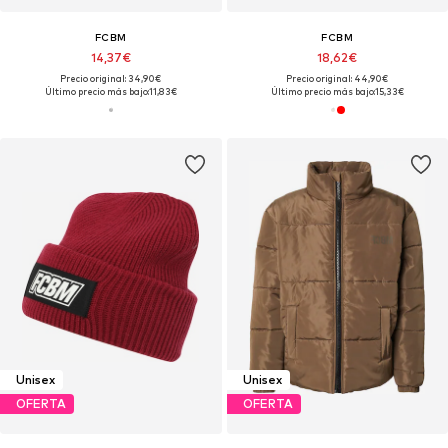
FCBM
FCBM
14,37€
18,62€
Precio original: 34,90€
Precio original: 44,90€
Último precio más bajo:
11,83€
Último precio más bajo:
15,33€
Unisex
Unisex
OFERTA
OFERTA