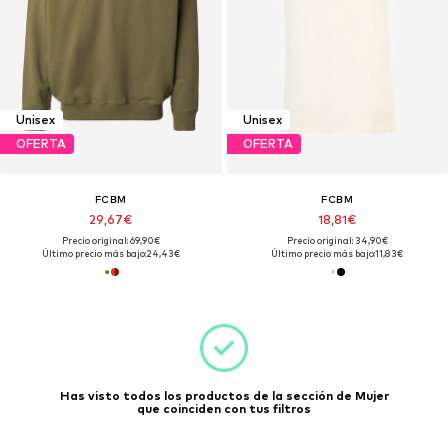
Unisex
Unisex
OFERTA
OFERTA
FCBM
FCBM
29,67€
18,81€
Precio original: 69,90€
Precio original: 34,90€
Último precio más bajo:
24,43€
Último precio más bajo:
11,83€
Has visto todos los productos de la sección de Mujer
que coinciden con tus filtros