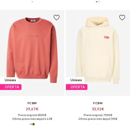
Unisex
Unisex
OFERTA
OFERTA
FCBM
FCBM
29,67€
33,92€
Precio original: 69,90€
Precio original: 79,90€
Último precio más bajo:
24,43€
Último precio más bajo:
27,93€