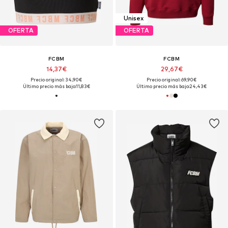
Unisex
OFERTA
OFERTA
FCBM
FCBM
14,37€
29,67€
Precio original: 34,90€
Precio original: 69,90€
Último precio más bajo:
11,83€
Último precio más bajo:
24,43€