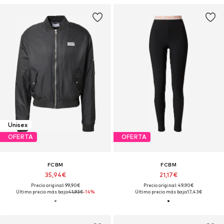
Unisex
OFERTA
OFERTA
FCBM
FCBM
35,94€
21,17€
Precio original: 99,90€
Precio original: 49,90€
Último precio más bajo:
41,93€
-14%
Último precio más bajo:
17,43€