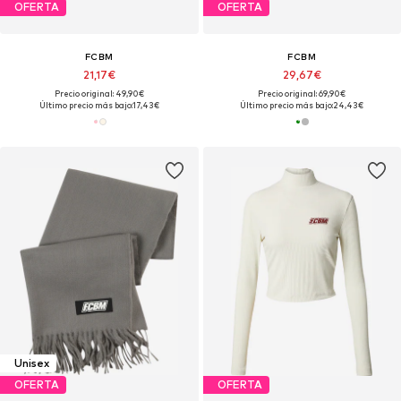
OFERTA
OFERTA
FCBM
FCBM
21,17€
29,67€
Precio original: 49,90€
Precio original: 69,90€
Último precio más bajo:
17,43€
Último precio más bajo:
24,43€
Unisex
OFERTA
OFERTA