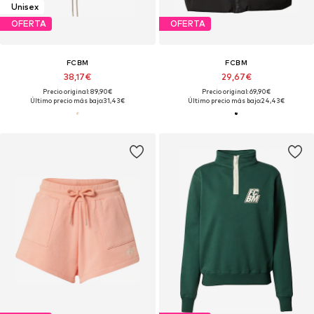
Unisex
OFERTA
OFERTA
FCBM
FCBM
38,17€
29,67€
Precio original: 89,90€
Precio original: 69,90€
Último precio más bajo:
31,43€
Último precio más bajo:
24,43€