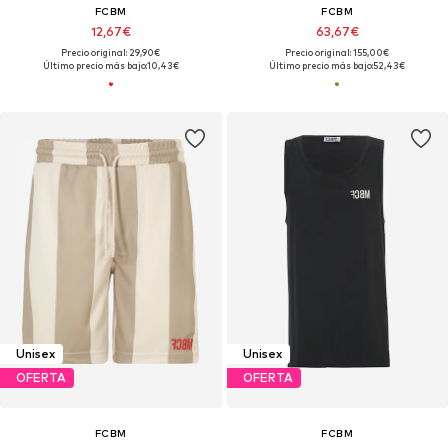
FCBM
FCBM
12,67€
63,67€
Precio original: 29,90€
Precio original: 155,00€
Último precio más bajo:
10,43€
Último precio más bajo:
52,43€
Unisex
Unisex
OFERTA
OFERTA
FCBM
FCBM