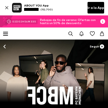
ABOUT YOU App
Ir a la App
(152.700)
Rebajas de fin de verano: Ofertas con
02
D
02
H
54
M
32
S
hasta un 50% de descuento
Seguir