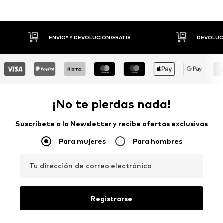
DEVOLUCIONES HASTA 30 DÍAS
P
¡No te pierdas nada!
Suscríbete a la Newsletter y recibe ofertas exclusivas
Para mujeres
Para hombres
Tu dirección de correo electrónico
Registrarse