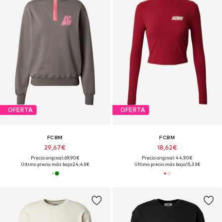
OFERTA
OFERTA
FCBM
FCBM
29,67€
18,62€
Precio original: 69,90€
Precio original: 44,90€
Último precio más bajo:
24,43€
Último precio más bajo:
15,33€