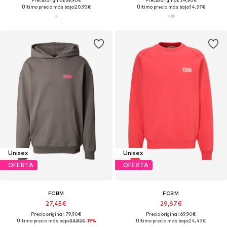
Precio original: 59,90€
Precio original: 34,90€
Último precio más bajo:
20,93€
Último precio más bajo:
14,37€
Unisex
Unisex
OFERTA
OFERTA
FCBM
FCBM
27,45€
29,67€
Precio original: 79,90€
Precio original: 69,90€
Último precio más bajo:
33,92€
-19%
Último precio más bajo:
24,43€