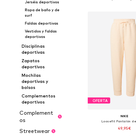
Jerséis deportivos
Añadir a la c
Ropa de baño y de
surf
Faldas deportivas
Vestidos y faldas
deportivos
Disciplinas
deportivas
Zapatos
deportivos
Mochilas
deportivas y
bolsos
Complementos
OFERTA
deportivos
Complement
NIKE
os
Loosefit Pantalón de
49,95€
Streetwear