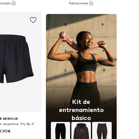
 a la cesta
Añadir a la cesta
Kit de
entrenamiento
básico
R ARMOUR
 deportivo 'Fly By 3'
9,90€