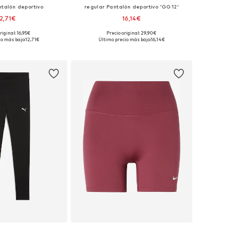
ntalón deportivo
regular Pantalón deportivo 'GG12'
12,71€
16,14€
riginal: 16,95€
Precio original: 29,90€
onibles: S, M, L
Tallas disponibles: S, L, XL
io más bajo:
12,71€
Último precio más bajo:
16,14€
 a la cesta
Añadir a la cesta