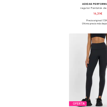
ADIDAS PERFORM
regular Pantalón de
14,31€
Precio original: 17,
Tallas disponibles: XS, S, 
Último precio más bajo:
Añadir a la c
OFERTA