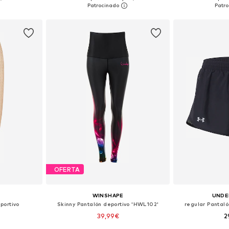
esta
Añadir a la cesta
Añadir
OFERTA
WINSHAPE
UNDE
portivo
Skinny Pantalón deportivo 'HWL102'
regular Pantalón
39,99€
2