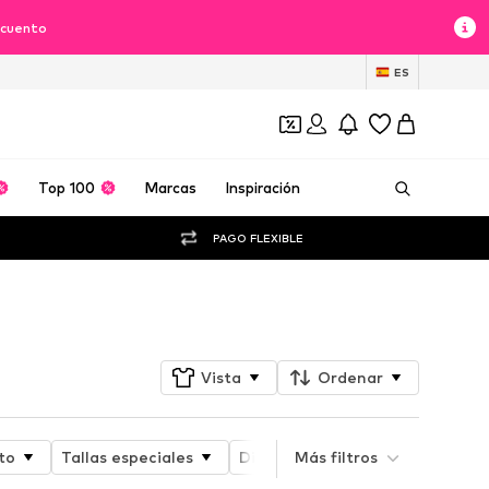
scuento
ES
Top 100
Marcas
Inspiración
PAGO FLEXIBLE
Seguir
Vista
Ordenar
to
Tallas especiales
Disciplina deportiva
Más filtros
Longi