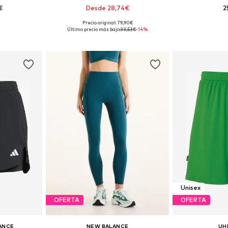
€
Desde 28,74€
2
Precio original: 79,90€
S, S, L, XL
Tallas disponibles: XS, S, M, L, XL
Tallas disponi
Último precio más bajo:
33,53€
-14%
esta
Añadir a la cesta
Añadir
Unisex
OFERTA
OFERTA
ANCE
NEW BALANCE
UH