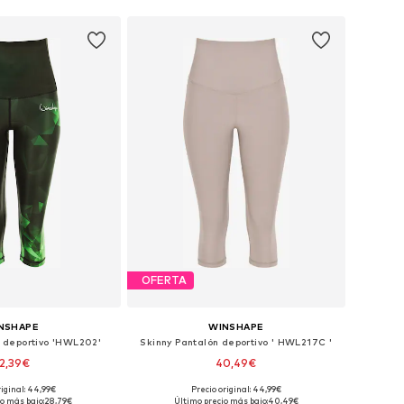
OFERTA
NSHAPE
WINSHAPE
n deportivo 'HWL202'
Skinny Pantalón deportivo ' HWL217C '
2,39€
40,49€
riginal: 44,99€
Precio original: 44,99€
les: XS, S, M, L, XXL
Tallas disponibles: S, M, L, XL, XXL
o más bajo:
28,79€
Último precio más bajo:
40,49€