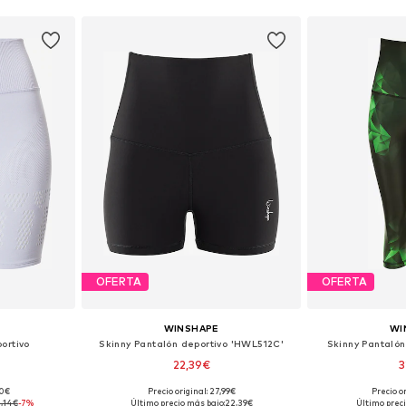
OFERTA
OFERTA
WINSHAPE
WI
ortivo
Skinny Pantalón deportivo 'HWL512C'
Skinny Pantaló
22,39€
3
90€
Precio original: 27,99€
Precio o
 M, L, XL
Tallas disponibles: XS, M, L, XL, XXL
Tallas disponib
1,14€
-7%
Último precio más bajo:
22,39€
Último preci