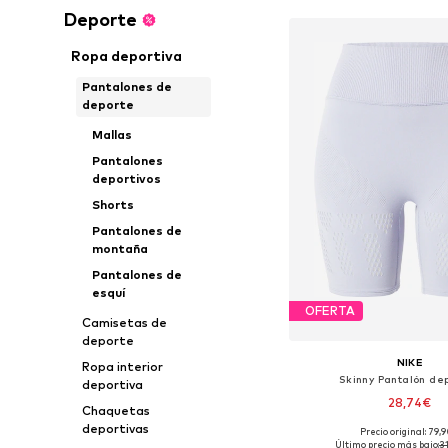
Deporte
Ropa deportiva
Pantalones de
deporte
Mallas
Pantalones
deportivos
Shorts
Pantalones de
montaña
Pantalones de
esquí
OFERTA
Camisetas de
deporte
NIKE
Ropa interior
Skinny Pantalón dep
deportiva
28,74€
Chaquetas
deportivas
Precio original: 79,
Tallas disponibles: XS,
Último precio más bajo:
3