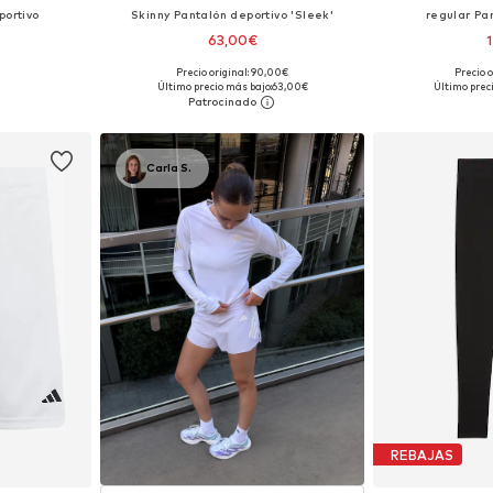
portivo
Skinny Pantalón deportivo 'Sleek'
regular Pa
63,00€
+
2
Precio original: 90,00€
Precio o
Tallas disponibles: XXS x regular, XS x regular, S x regular, M x regular, L x regular, XL x regular
Tallas disponibles: XS, S, M, L, XL
Tallas disp
Último precio más bajo:
63,00€
Último prec
esta
Añadir a la cesta
Añadir
Carla S.
REBAJAS