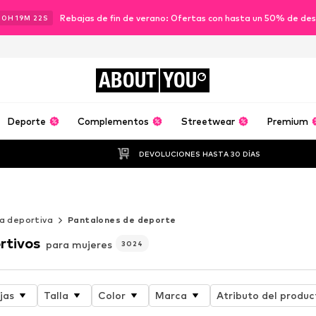
Rebajas de fin de verano: Ofertas con hasta un 50% de de
00
H
19
M
20
S
ABOUT
YOU
Deporte
Complementos
Streetwear
Premium
DEVOLUCIONES HASTA 30 DÍAS
a deportiva
Pantalones de deporte
rtivos
para mujeres
3024
jas
Talla
Color
Marca
Atributo del produc