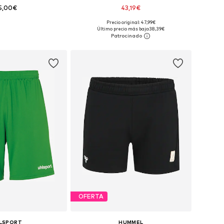
5,00€
43,19€
Precio original: 47,99€
bles: XS, S, M, L, XL
Tallas disponibles: XS, S, M, L, XL, XXL
Último precio más bajo:
38,39€
 a la cesta
Añadir a la cesta
OFERTA
LSPORT
HUMMEL