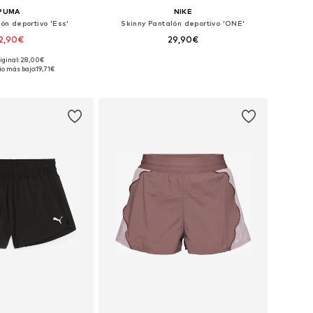
PUMA
NIKE
lón deportivo 'Ess'
Skinny Pantalón deportivo 'ONE'
2,90€
29,90€
+
1
riginal: 28,00€
Tallas disponibles: XS x regular, S x regular, M x regular, XL x regular
Tallas disponibles: XS, S, M, L, XL
io más bajo:
19,71€
 a la cesta
Añadir a la cesta