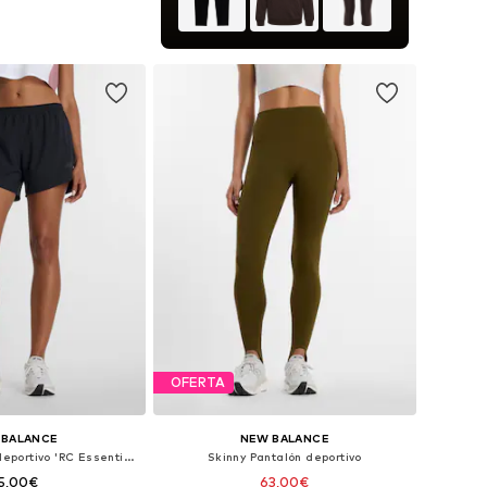
bles: XS, S, M, L, XL
 a la cesta
OFERTA
 BALANCE
NEW BALANCE
regular Pantalón deportivo 'RC Essential Short 5"'
Skinny Pantalón deportivo
5,00€
63,00€