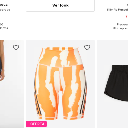
Ver look
ANCE
portivo
Slimfit Panta
2
90€
Precio o
M, L, XL, XXL
13,90€
Último prec
esta
Añadir
OFERTA