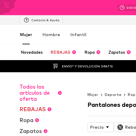
03
D
Contacto & Ayuda
Mujer
Hombre
Infantil
Novedades
REBAJAS
Ropa
Zapatos
ENVÍO* Y DEVOLUCIÓN GRATIS
Todos los
WORK IT
artículos de
Mujer
Deporte
Rop
oferta
Pantalones depo
REBAJAS
Ropa
Precio
Reba
Zapatos