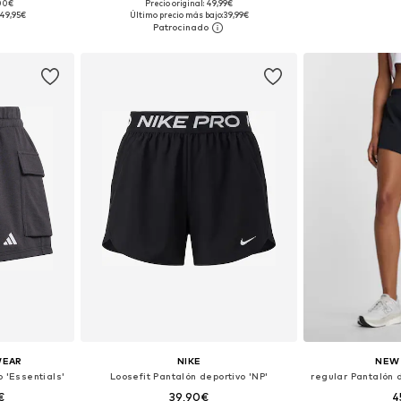
,00€
Precio original: 49,99€
 M, L
Tallas disponibles: XS, S, M, L, XL, XXL
Tallas disponi
49,95€
Último precio más bajo:
39,99€
esta
Añadir a la cesta
Añadir
WEAR
NIKE
NEW
o 'Essentials'
Loosefit Pantalón deportivo 'NP'
€
39,90€
4