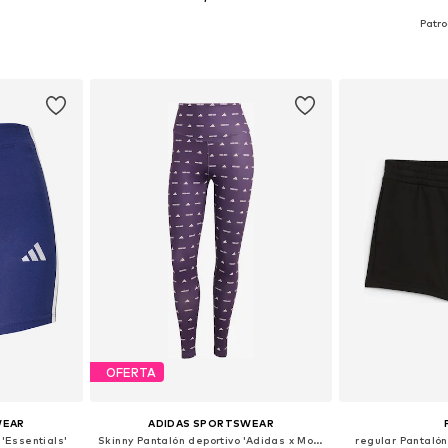
Tallas disponibles: XXS x regular, XS x regular, S x regular, M x regular, L x regular, XL x regular
Tallas disponibles: XS, S, M, L, XL
Tallas disponi
esta
Añadir a la cesta
Añadir
OFERTA
WEAR
ADIDAS SPORTSWEAR
 'Essentials'
Skinny Pantalón deportivo 'Adidas x Moon Boot'
regular Pantalón