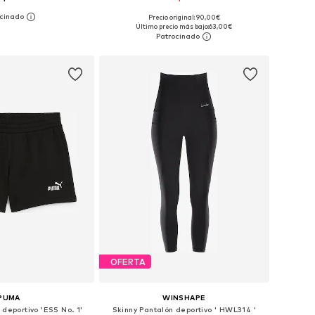
Precio original: 90,00€
bles: XS, S, M, L, XL
Tallas disponibles: XS, S, M, L, XL
Último precio más bajo:
63,00€
 a la cesta
Añadir a la cesta
OFERTA
PUMA
WINSHAPE
 deportivo 'ESS No. 1'
Skinny Pantalón deportivo ' HWL314 '