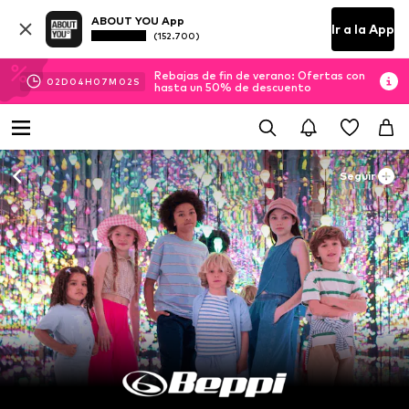
ABOUT YOU App
Ir a la App
(152.700)
Rebajas de fin de verano: Ofertas con
02
D
04
H
07
M
00
S
hasta un 50% de descuento
Seguir