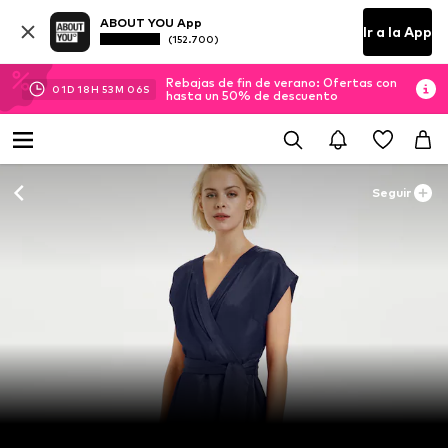
ABOUT YOU App
Ir a la App
(152.700)
Rebajas de fin de verano: Ofertas con
01
D
18
H
53
M
05
S
hasta un 50% de descuento
Seguir