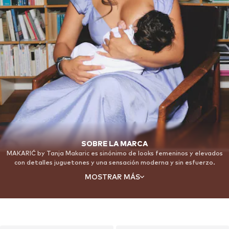
SOBRE LA MARCA
MAKARIĆ by Tanja Makaric es sinónimo de looks femeninos y elevados
con detalles juguetones y una sensación moderna y sin esfuerzo.
Desde vestidos fluidos y prendas de punto suave hasta looks relajados
MOSTRAR MÁS
para el día a día y estilos para ocasiones especiales, la marca combina
comodidad, confianza y versatilidad, diseñada para chicas que quieren
sentirse naturalmente bien vestidas para cada momento.