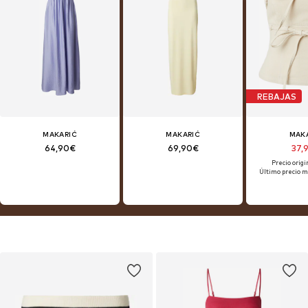
REBAJAS
MAKARIĆ
MAKARIĆ
MAK
64,90€
69,90€
37,
Precio origi
Último precio m