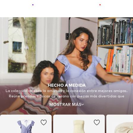
HECHO A MEDIDA
La colección celebra la amistad y la conexión entre mejores amigas.
Reúne prendas básicas de verano con piezas más divertidas que
combinan fácilmente entre sí. Vestidos cómodos, conjuntos ligeros,
MOSTRAR MÁS
punto con forma y tejidos suaves crean looks modernos y relajados,
perfectos para el día a día y también para ocasiones especiales del
verano.