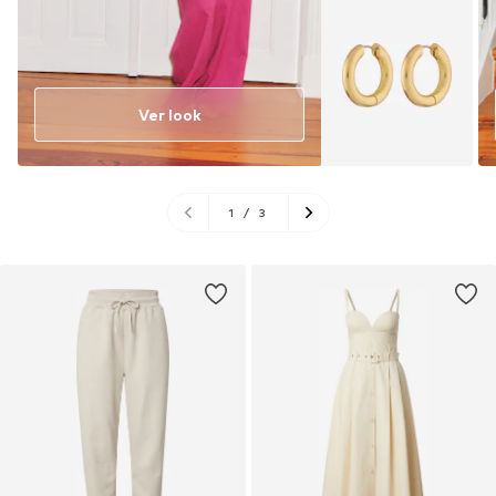
Ver look
1
/
3