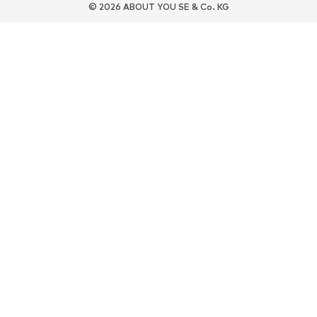
© 2026 ABOUT YOU SE & Co. KG
Ropa deportiva
Disciplinas deportivas
Zapatos deportivos
Mochilas deportivas y bolsos
Complementos deportivos
COMPLEMENTOS
Nuevo
Bolsos y mochilas
Joyería
Chales y pañuelos
Sombreros y gorros
Cinturones
Carteras y estuches
Gafas de sol
Relojes
Accesorios para el hogar
Accesorios para el pelo
Guantes
Exclusivo
Reciclado
PREMIUM
Nuevo
Vestidos