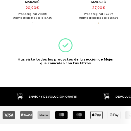
MAKARIĆ
MAKARIĆ
20,90€
37,90€
Precio original: 29,90€
Precio original: 54,90€
Último precio más bajo:
16,72€
Último precio más bajo:
26,53€
Has visto todos los productos de la sección de Mujer
que coinciden con tus filtros
DEVOLUCIONES HASTA 30 DÍAS
P