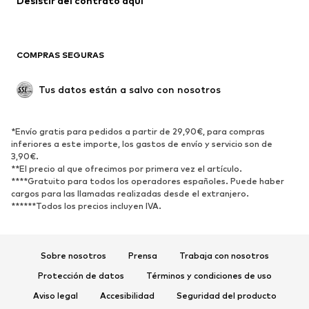
Desistir del contrato aquí 
Ropa de baño
Sudaderas
Blazers
Jumpsuits y monos
COMPRAS SEGURAS
Tallas grandes
Ropa de maternidad
Ocasiones
Exclusivo
Tus datos están a salvo con nosotros
Reciclado
ZAPATOS
*Envío gratis para pedidos a partir de 29,90€, para compras
inferiores a este importe, los gastos de envío y servicio son de
3,90€.
Nuevo
Tendencia
**El precio al que ofrecimos por primera vez el artículo.
Zapatillas de deporte
Botines
****Gratuito para todos los operadores españoles. Puede haber
cargos para las llamadas realizadas desde el extranjero.
Zapatos de tacón y plataforma
Botas
******Todos los precios incluyen IVA.
Sandalias
Zapatos bajos
Zapatos deportivos
Bailarinas
Sobre nosotros
Prensa
Trabaja con nosotros
Mules
Zapatillas de casa
Protección de datos
Términos y condiciones de uso
Exclusivo
Aviso legal
Accesibilidad
Seguridad del producto
DEPORTE