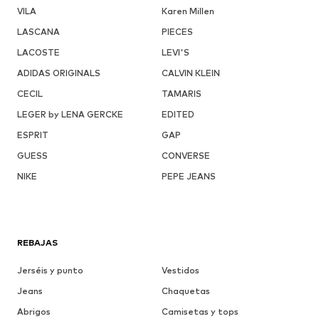
VILA
Karen Millen
LASCANA
PIECES
LACOSTE
LEVI'S
ADIDAS ORIGINALS
CALVIN KLEIN
CECIL
TAMARIS
LEGER by LENA GERCKE
EDITED
ESPRIT
GAP
GUESS
CONVERSE
NIKE
PEPE JEANS
REBAJAS
Jerséis y punto
Vestidos
Jeans
Chaquetas
Abrigos
Camisetas y tops