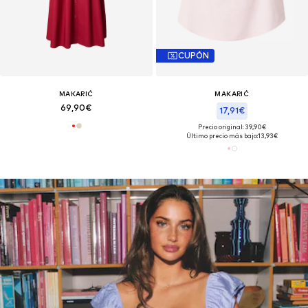
CUPÓN
MAKARIĆ
MAKARIĆ
69,90€
17,91€
Precio original: 39,90€
Último precio más bajo:
13,93€