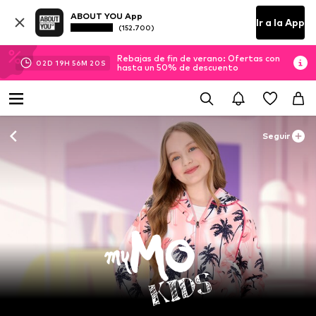
ABOUT YOU App
Ir a la App
(152.700)
Rebajas de fin de verano: Ofertas con
02
D
19
H
56
M
19
S
hasta un 50% de descuento
Seguir