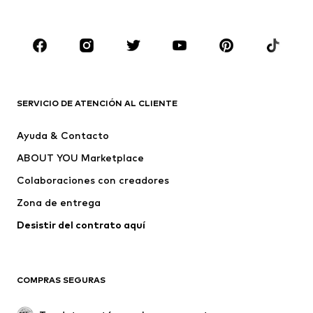
Ropa de baño
Jumpsuits y monos
Tallas grandes
Ropa de maternidad
Zapatos
Deporte
Complementos
Premium
ROPA
SERVICIO DE ATENCIÓN AL CLIENTE
Nuevo
Tendencia
Ayuda & Contacto
Vestidos
Jeans
ABOUT YOU Marketplace
Camisetas y tops
Pantalones
Colaboraciones con creadores
Chaquetas
Jerséis y punto
Zona de entrega
Ropa interior
Blusas y camisas
Abrigos
Faldas
Desistir del contrato aquí 
Ropa de baño
Sudaderas
Blazers
Jumpsuits y monos
COMPRAS SEGURAS
Tallas grandes
Ropa de maternidad
Ocasiones
Exclusivo