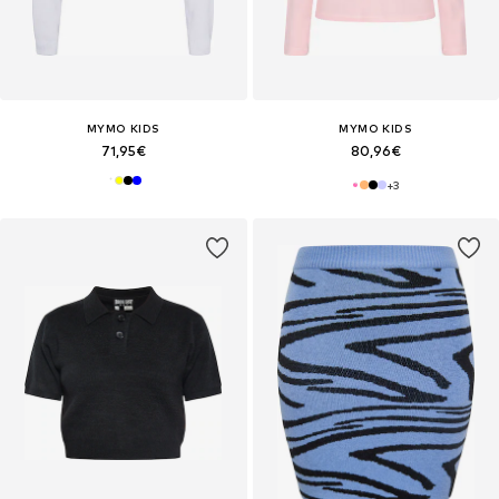
MYMO KIDS
MYMO KIDS
71,95€
80,96€
+
3