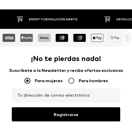
DEVOLUCIONES HASTA 30 DÍAS
P
¡No te pierdas nada!
Suscríbete a la Newsletter y recibe ofertas exclusivas
Para mujeres
Para hombres
Tu dirección de correo electrónico
Registrarse