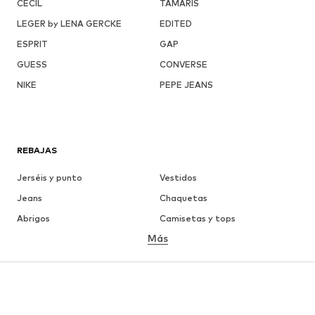
CECIL
TAMARIS
LEGER by LENA GERCKE
EDITED
ESPRIT
GAP
GUESS
CONVERSE
NIKE
PEPE JEANS
REBAJAS
Jerséis y punto
Vestidos
Jeans
Chaquetas
Abrigos
Camisetas y tops
Más
Pantalones
Ropa interior
Faldas
Blusas y camisas
Sudaderas y sudaderas con
Blazers
capucha