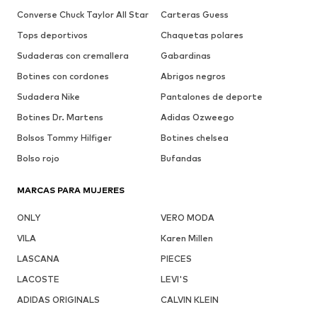
Converse Chuck Taylor All Star
Carteras Guess
Tops deportivos
Chaquetas polares
Sudaderas con cremallera
Gabardinas
Botines con cordones
Abrigos negros
Sudadera Nike
Pantalones de deporte
Botines Dr. Martens
Adidas Ozweego
Bolsos Tommy Hilfiger
Botines chelsea
Bolso rojo
Bufandas
MARCAS PARA MUJERES
ONLY
VERO MODA
VILA
Karen Millen
LASCANA
PIECES
LACOSTE
LEVI'S
ADIDAS ORIGINALS
CALVIN KLEIN