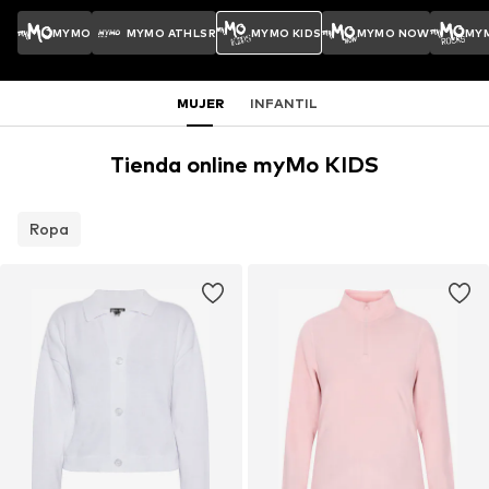
MYMO
MYMO ATHLSR
MYMO KIDS
MYMO NOW
MY
MUJER
INFANTIL
Tienda online myMo KIDS
Ropa