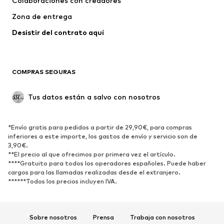
Colaboraciones con creadores
Chaquetas
Jerséis y punto
Zona de entrega
Ropa interior
Blusas y camisas
Abrigos
Faldas
Desistir del contrato aquí 
Ropa de baño
Sudaderas
Blazers
Jumpsuits y monos
COMPRAS SEGURAS
Tallas grandes
Ropa de maternidad
Ocasiones
Exclusivo
Tus datos están a salvo con nosotros
Reciclado
ZAPATOS
*Envío gratis para pedidos a partir de 29,90€, para compras
inferiores a este importe, los gastos de envío y servicio son de
3,90€.
Nuevo
Tendencia
**El precio al que ofrecimos por primera vez el artículo.
Zapatillas de deporte
Botines
****Gratuito para todos los operadores españoles. Puede haber
cargos para las llamadas realizadas desde el extranjero.
Zapatos de tacón y plataforma
Botas
******Todos los precios incluyen IVA.
Sandalias
Zapatos bajos
Zapatos deportivos
Bailarinas
Sobre nosotros
Prensa
Trabaja con nosotros
Mules
Zapatillas de casa