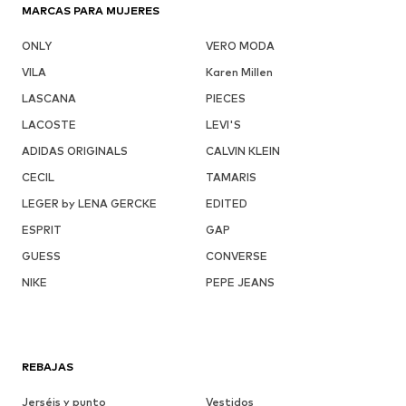
MARCAS PARA MUJERES
ONLY
VERO MODA
VILA
Karen Millen
LASCANA
PIECES
LACOSTE
LEVI'S
ADIDAS ORIGINALS
CALVIN KLEIN
CECIL
TAMARIS
LEGER by LENA GERCKE
EDITED
ESPRIT
GAP
GUESS
CONVERSE
NIKE
PEPE JEANS
REBAJAS
Jerséis y punto
Vestidos