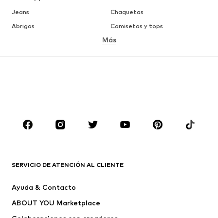
Jeans
Chaquetas
Abrigos
Camisetas y tops
Más
Pantalones
Ropa interior
Faldas
Blusas y camisas
Sudaderas y sudaderas con
Blazers
capucha
Ropa de baño
Jumpsuits y monos
Tallas grandes
Ropa de maternidad
Zapatos
Deporte
Complementos
Premium
ROPA
SERVICIO DE ATENCIÓN AL CLIENTE
Nuevo
Tendencia
Ayuda & Contacto
Vestidos
Jeans
ABOUT YOU Marketplace
Camisetas y tops
Pantalones