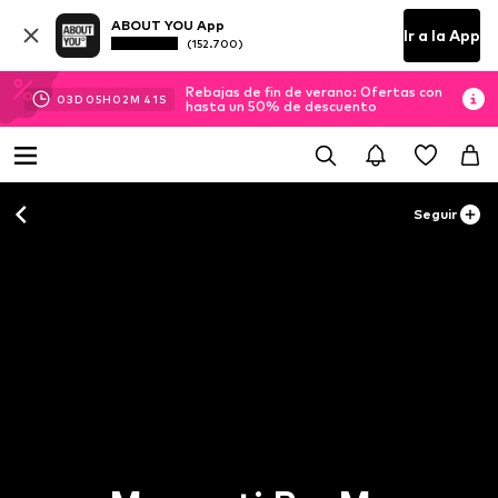
ABOUT YOU App
Ir a la App
(152.700)
Rebajas de fin de verano: Ofertas con
03
D
05
H
02
M
40
S
hasta un 50% de descuento
Seguir