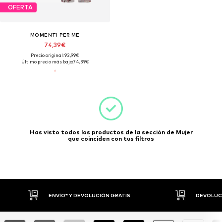
OFERTA
MOMENTI PER ME
74,39€
Precio original: 92,99€
Último precio más bajo:
74,39€
Has visto todos los productos de la sección de Mujer
que coinciden con tus filtros
DEVOLUCIONES HASTA 30 DÍAS
P