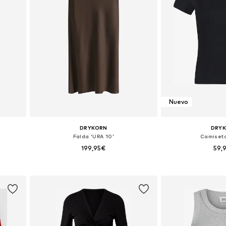
Nuevo
DRYKORN
DRY
Falda 'URA 10'
Camiseta
199,95€
59,
L
Tallas disponibles: 38, 38, 40, 42, 42, 44
Tallas disponibles
Añadir a la cesta
Añadir a