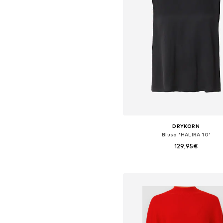
DRYKORN
Blusa 'HALIRA 10'
129,95€
Tallas disponibles: XS, S, M, 
Añadir a la cesta