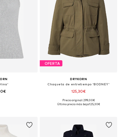
OFERTA
KORN
DRYKORN
lina'
Chaqueta de entretiempo 'BODNEY'
90€
125,30€
Precio original: 299,00€
: XS, S, M, L, XL
Tallas disponibles: XS, M, L, XL
Último precio más bajo:
125,30€
 la cesta
Añadir a la cesta