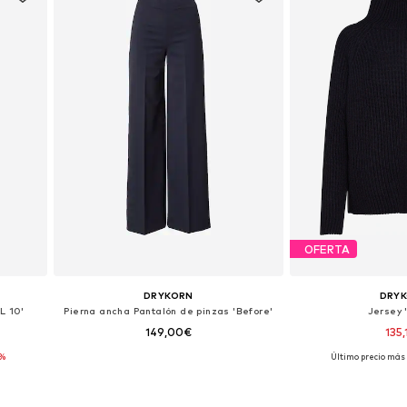
OFERTA
DRYKORN
DRY
L 10'
Pierna ancha Pantalón de pinzas 'Before'
Jersey 
149,00€
135,
5%
Último precio más 
 XL
Disponible en muchas tallas
Tallas disponi
Añadir a la cesta
Añadir a