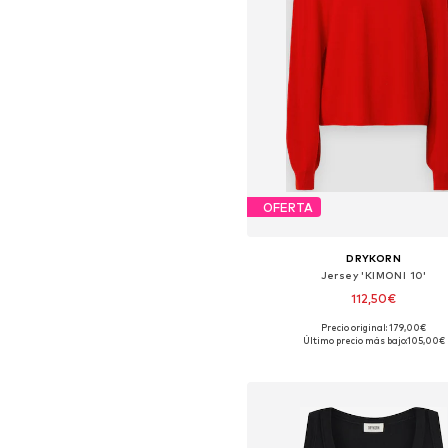
OFERTA
DRYKORN
Jersey 'KIMONI 10'
112,50€
Precio original: 179,00€
Tallas disponibles: XS, S, M, 
Último precio más bajo:
105,00€
Añadir a la cesta