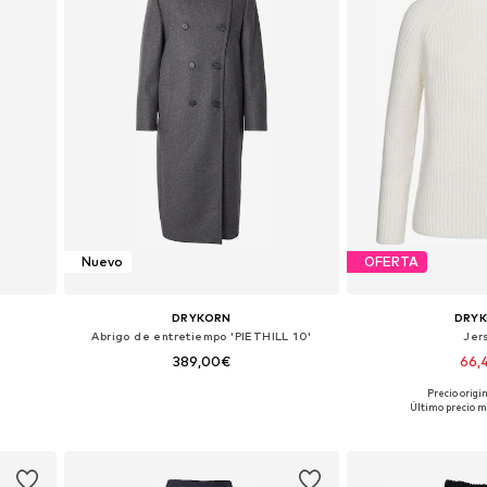
Nuevo
OFERTA
DRYKORN
DRY
Abrigo de entretiempo 'PIETHILL 10'
Jer
389,00€
66,
Precio origi
 XL
Tallas disponibles: XS, S, M, L, XL
Tallas dispo
Último precio m
Añadir a la cesta
Añadir a