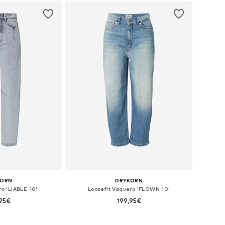
KORN
DRYKORN
o 'LIABLE 10'
Loosefit Vaquero 'FLOWN 10'
,95€
199,95€
muchas tallas
Disponible en muchas tallas