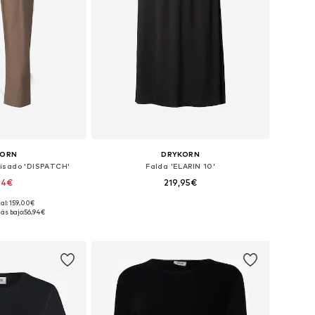
KORN
DRYKORN
lisado 'DISPATCH'
Falda 'ELARIN 10'
94€
219,95€
nal: 159,00€
Tallas disponibles: 36 x 34, 38 x 34, 40 x 34, 42 x 34
Tallas disponibles: 36, 38, 40, 42
ás bajo:
56,94€
 la cesta
Añadir a la cesta