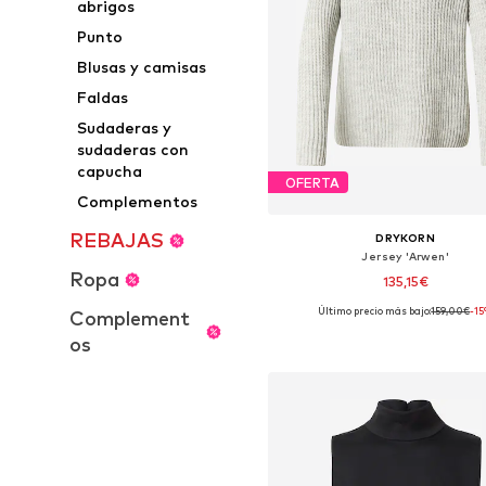
abrigos
Punto
Blusas y camisas
Faldas
Sudaderas y
sudaderas con
capucha
OFERTA
Complementos
REBAJAS
DRYKORN
Jersey 'Arwen'
Ropa
135,15€
Último precio más bajo:
159,00€
-1
Complement
Tallas disponibles: XS, S, M, L,
os
Añadir a la cesta