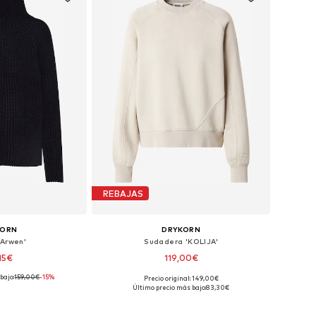
REBAJAS
KORN
DRYKORN
'Arwen'
Sudadera 'KOLIJA'
15€
119,00€
bajo:
159,00€
-15%
Precio original: 149,00€
bles: XS, S, M
Tallas disponibles: S, M, L
Último precio más bajo:
83,30€
 la cesta
Añadir a la cesta