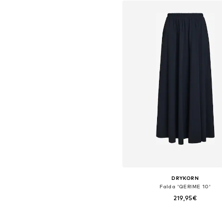
DRYKORN
Falda 'QERIME 10'
219,95€
Tallas disponibles: 36, 38, 40, 4