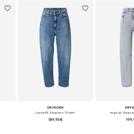
DRYKORN
DRY
Loosefit Vaquero 'Flown'
regular Vaquer
189,95€
199
2, 44
Disponible en muchas tallas
Disponible en 