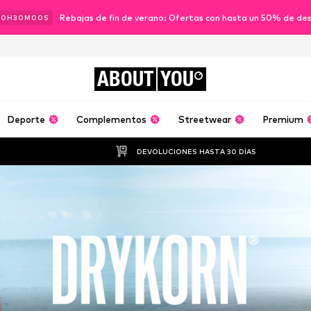
Rebajas de fin de verano: Ofertas con hasta un 50% de de
00
H
29
M
59
S
ABOUT
YOU
Deporte
Complementos
Streetwear
Premium
DEVOLUCIONES HASTA 30 DÍAS