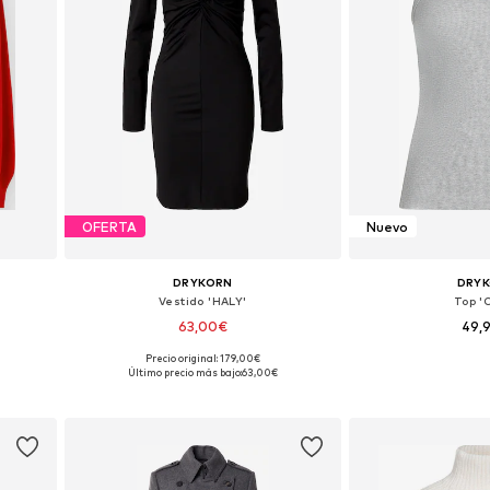
OFERTA
Nuevo
DRYKORN
DRY
Vestido 'HALY'
Top 'O
63,00€
49,
Precio original: 179,00€
L
Tallas disponibles: 36, 38, 40
Tallas disponibles
Último precio más bajo:
63,00€
Añadir a la cesta
Añadir a