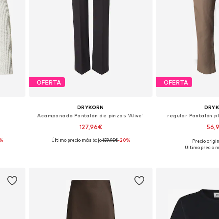
OFERTA
OFERTA
DRYKORN
DRY
Acampanado Pantalón de pinzas 'Alive'
regular Pantalón p
127,96€
56,
5%
Último precio más bajo:
159,95€
-20%
Precio origi
 XL
Tallas disponibles: 36 x 34, 38 x 34, 40 x 32, 40 x 34, 42 x 34, 42 x 34
Último precio m
Añadir a la cesta
Añadir a