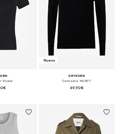
Nuevo
KORN
DRYKORN
 'Koale'
Camiseta 'NURIT'
90€
69,90€
: XS, S, M, L, XL
Tallas disponibles: XS, S, M, L, XL
 la cesta
Añadir a la cesta