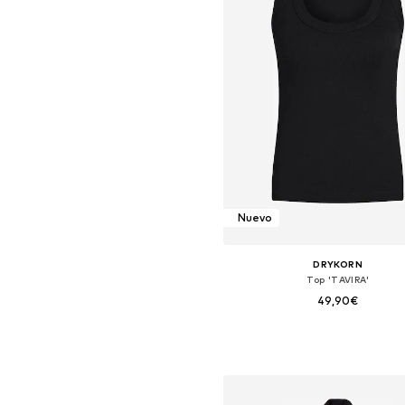
Nuevo
DRYKORN
Top 'TAVIRA'
49,90€
Tallas disponibles: XS, S, M, L,
Añadir a la cesta