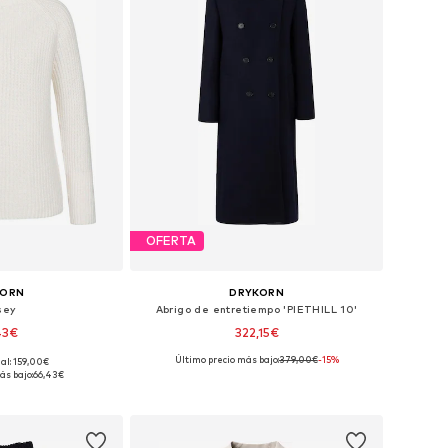
OFERTA
KORN
DRYKORN
sey
Abrigo de entretiempo 'PIETHILL 10'
43€
322,15€
Último precio más bajo:
379,00€
-15%
nal: 159,00€
nibles: S, M
Tallas disponibles: XS, S, M, L, XL
ás bajo:
66,43€
 la cesta
Añadir a la cesta