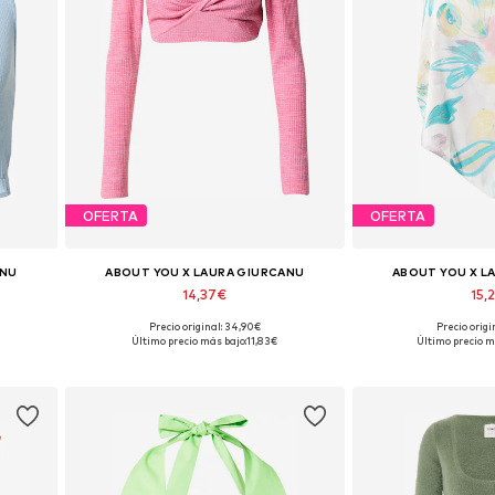
OFERTA
OFERTA
ANU
ABOUT YOU X LAURA GIURCANU
ABOUT YOU X L
14,37€
15,
Precio original: 34,90€
Precio origi
L
Tallas disponibles: XS, S, M, L, XL, XXL
Tallas disponibles: 
Último precio más bajo:
11,83€
Último precio m
Añadir a la cesta
Añadir a