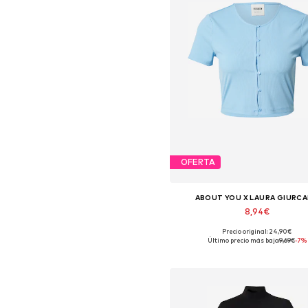
OFERTA
ABOUT YOU X LAURA GIURC
8,94€
Precio original: 24,90€
Tallas disponibles: XS, S, M, L, X
Último precio más bajo:
9,69€
-7%
Añadir a la cesta