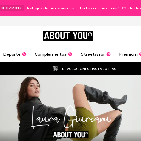
Rebajas de fin de verano: Ofertas con hasta un 50% de de
00
H
07
M
29
S
ABOUT
YOU
Deporte
Complementos
Streetwear
Premium
DEVOLUCIONES HASTA 30 DÍAS