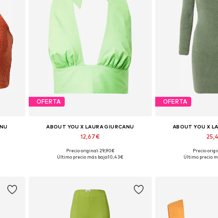
OFERTA
OFERTA
ANU
ABOUT YOU X LAURA GIURCANU
ABOUT YOU X L
12,67€
25,
Precio original: 29,90€
Precio origi
 XXL
Tallas disponibles: XS, S, M, L, XL, XXL
Tallas disponibl
Último precio más bajo:
10,43€
Último precio m
Añadir a la cesta
Añadir a