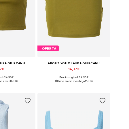
OFERTA
AURA GIURCANU
ABOUT YOU X LAURA GIURCANU
12€
14,37€
nal: 24,90€
Precio original: 34,90€
XS, S, M, L, XL, XXL
Tallas disponibles: 36, 38, 40, 42, 44, 46
ás bajo:
8,33€
Último precio más bajo:
11,83€
 la cesta
Añadir a la cesta