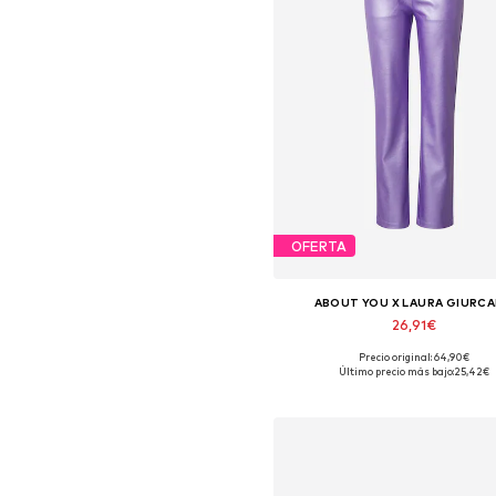
OFERTA
ABOUT YOU X LAURA GIURC
26,91€
Precio original: 64,90€
Tallas disponibles: 36, 38, 40,
Último precio más bajo:
25,42€
Añadir a la cesta