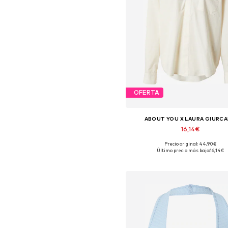
OFERTA
ABOUT YOU X LAURA GIURC
16,14€
Precio original: 44,90€
Tallas disponibles: XS, S, L, XL,
Último precio más bajo:
16,14€
Añadir a la cesta