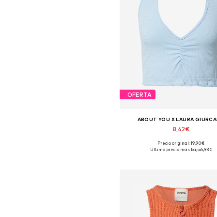
OFERTA
ABOUT YOU X LAURA GIURC
8,42€
Precio original: 19,90€
Tallas disponibles: L, XL, XX
Último precio más bajo:
6,93€
Añadir a la cesta