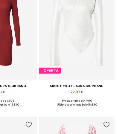
OFERTA
AURA GIURCANU
ABOUT YOU X LAURA GIURCANU
62€
22,87€
nal: 44,90€
Precio original: 54,90€
s: 40, 42, 44, 46
Tallas disponibles: XS, S, M
ás bajo:
15,33€
Último precio más bajo:
18,83€
 la cesta
Añadir a la cesta