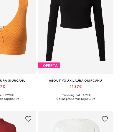
OFERTA
AURA GIURCANU
ABOUT YOU X LAURA GIURCANU
67€
14,37€
nal: 29,90€
Precio original: 34,90€
s: M, L, XL, XXL
Tallas disponibles: M, L, XL, XXL
ás bajo:
10,43€
Último precio más bajo:
11,83€
 la cesta
Añadir a la cesta