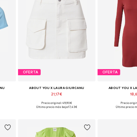
OFERTA
OFERTA
ANU
ABOUT YOU X LAURA GIURCANU
ABOUT YOU X L
21,17€
18,
Precio original: 49,90€
Precio origi
L, XXL
Tallas disponibles: 38, 40
Tallas disponible
Último precio más bajo:
17,43€
Último precio m
Añadir a la cesta
Añadir a