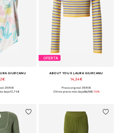
OFERTA
AURA GIURCANU
ABOUT YOU X LAURA GIURCANU
22€
14,34€
nal: 29,90€
Precio original: 39,90€
XS, S, M, L, XL, XXL
Tallas disponibles: XS, M, L, XL, XXL
ás bajo:
10,74€
Último precio más bajo:
16,73€
-14%
 la cesta
Añadir a la cesta