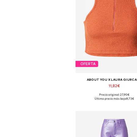
OFERTA
ABOUT YOU X LAURA GIURC
11,82€
Precio original: 27,90€
Tallas disponibles: XS, M, L, XL,
Último precio más bajo:
9,73€
Añadir a la cesta