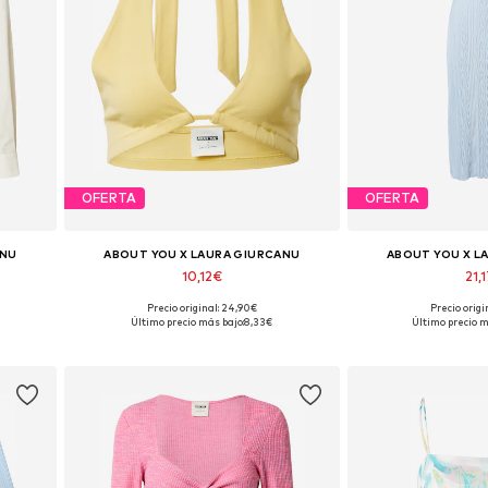
OFERTA
OFERTA
ANU
ABOUT YOU X LAURA GIURCANU
ABOUT YOU X L
10,12€
21,
Precio original: 24,90€
Precio origi
 XXL
Tallas disponibles: XS, S, M, L, XL, XXL
Tallas disponib
Último precio más bajo:
8,33€
Último precio m
Añadir a la cesta
Añadir a