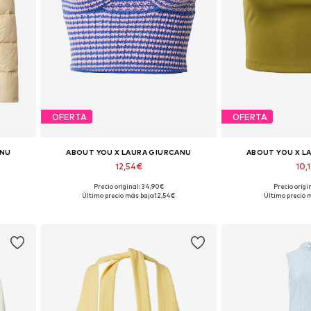
OFERTA
OFERTA
ANU
ABOUT YOU X LAURA GIURCANU
ABOUT YOU X L
12,54€
10,
Precio original: 34,90€
Precio origi
M-L
Tallas disponibles: S, M, L, XL, XXL
Tallas disponibles: 
Último precio más bajo:
12,54€
Último precio m
Añadir a la cesta
Añadir a