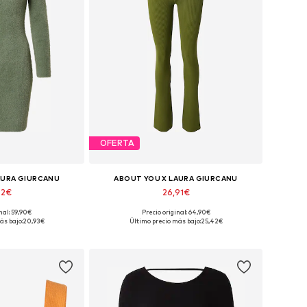
OFERTA
AURA GIURCANU
ABOUT YOU X LAURA GIURCANU
42€
26,91€
nal: 59,90€
Precio original: 64,90€
es: S, M, L, XL
Tallas disponibles: XS, S, M, L, XL, XXL
ás bajo:
20,93€
Último precio más bajo:
25,42€
 la cesta
Añadir a la cesta