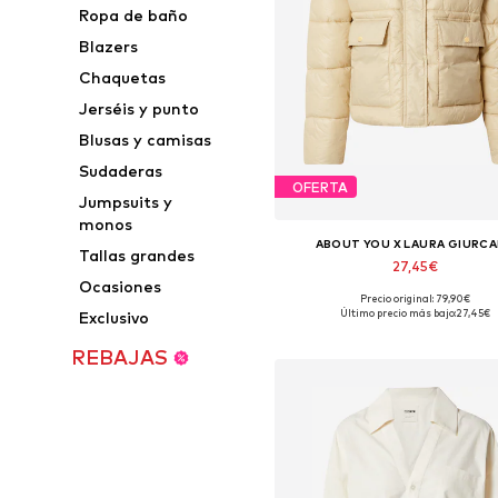
Ropa de baño
Blazers
Chaquetas
Jerséis y punto
Blusas y camisas
Sudaderas
OFERTA
Jumpsuits y
monos
ABOUT YOU X LAURA GIURC
Tallas grandes
27,45€
Ocasiones
Precio original: 79,90€
Tallas disponibles: S, S-M, M, 
Último precio más bajo:
27,45€
Exclusivo
Añadir a la cesta
REBAJAS