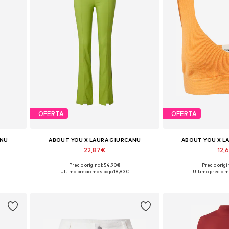
OFERTA
OFERTA
ANU
ABOUT YOU X LAURA GIURCANU
ABOUT YOU X L
22,87€
12,
Precio original: 54,90€
Precio origi
 42
Tallas disponibles: 36, 38, 40, 42, 44, 46
Tallas disponible
Último precio más bajo:
18,83€
Último precio m
Añadir a la cesta
Añadir a