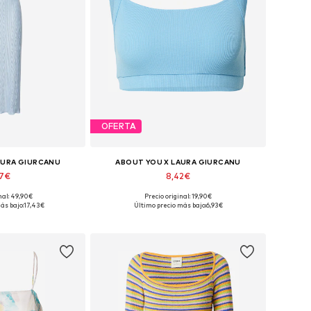
OFERTA
AURA GIURCANU
ABOUT YOU X LAURA GIURCANU
17€
8,42€
nal: 49,90€
Precio original: 19,90€
les: 42, 44, 46
Tallas disponibles: L
ás bajo:
17,43€
Último precio más bajo:
6,93€
 la cesta
Añadir a la cesta