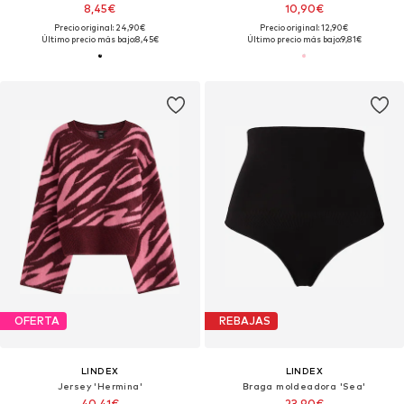
8,45€
10,90€
Precio original: 24,90€
Precio original: 12,90€
Último precio más bajo:
8,45€
Último precio más bajo:
9,81€
OFERTA
REBAJAS
LINDEX
LINDEX
Jersey 'Hermina'
Braga moldeadora 'Sea'
40,41€
23,90€