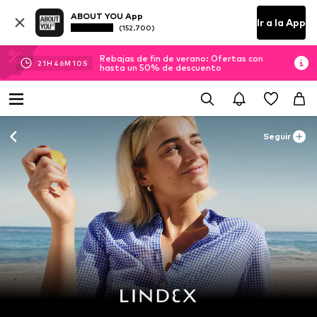
ABOUT YOU App
Ir a la App
(152.700)
Rebajas de fin de verano: Ofertas con
21
H
46
M
08
S
hasta un 50% de descuento
Seguir