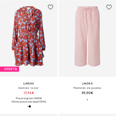
OFERTA
LINDEX
LINDEX
Vestido 'Junie'
Pantalón de pijama
17,94€
39,90€
Precio original: 49,90€
Último precio más bajo:
17,94€