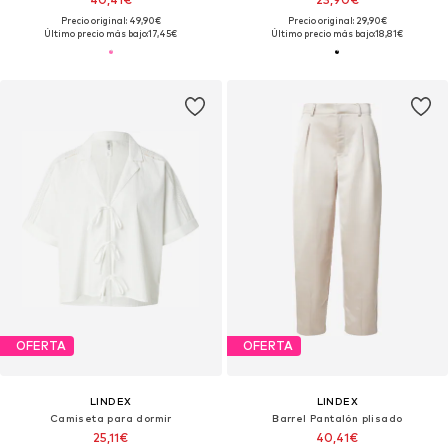
Precio original: 49,90€
Precio original: 29,90€
Último precio más bajo:
17,45€
Último precio más bajo:
18,81€
OFERTA
OFERTA
LINDEX
LINDEX
Camiseta para dormir
Barrel Pantalón plisado
25,11€
40,41€