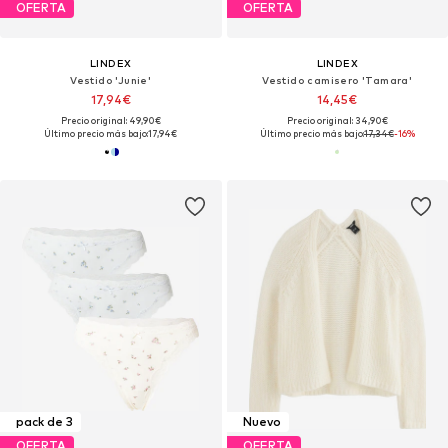
OFERTA
OFERTA
LINDEX
LINDEX
Vestido 'Junie'
Vestido camisero 'Tamara'
17,94€
14,45€
Precio original: 49,90€
Precio original: 34,90€
Último precio más bajo:
17,94€
Último precio más bajo:
17,34€
-16%
pack de 3
Nuevo
OFERTA
OFERTA