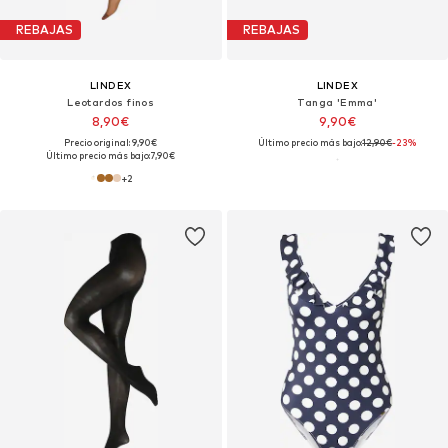
REBAJAS
REBAJAS
LINDEX
LINDEX
Leotardos finos
Tanga 'Emma'
8,90€
9,90€
Precio original: 9,90€
Último precio más bajo:
12,90€
-23%
Último precio más bajo:
7,90€
+
2