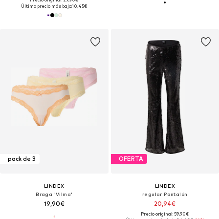
Último precio más bajo:
10,45€
pack de 3
OFERTA
LINDEX
LINDEX
Braga 'Vilma'
regular Pantalón
19,90€
20,94€
Precio original: 59,90€