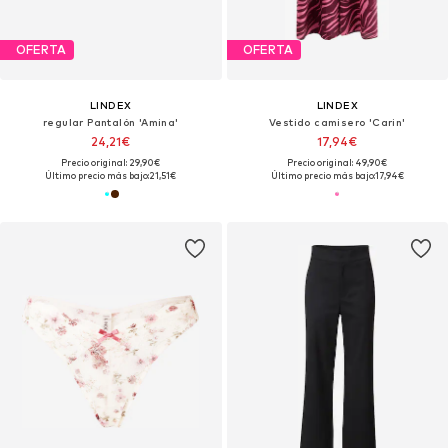
OFERTA
OFERTA
LINDEX
LINDEX
regular Pantalón 'Amina'
Vestido camisero 'Carin'
24,21€
17,94€
Precio original: 29,90€
Precio original: 49,90€
Último precio más bajo:
21,51€
Último precio más bajo:
17,94€