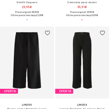
Slimfit Vaquero
Camiseta para dormir
23,95€
35,91€
Precio original: 59,90€
Precio original: 39,90€
Último precio más bajo:
23,95€
Último precio más bajo:
35,91€
OFERTA
OFERTA
LINDEX
LINDEX
Pierna ancha Pantalón 'Livia'
regular Pantalón de pinzas 'Noor'