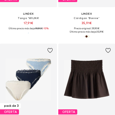
LINDEX
LINDEX
Tanga 'WILMA'
Cárdigan 'Bonnie'
17,91€
35,91€
Último precio más bajo:
19,90€
-10%
Precio original: 39,90€
Último precio más bajo:
35,91€
pack de 3
OFERTA
OFERTA