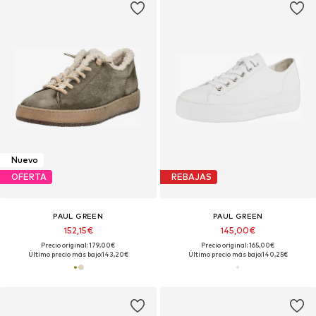
Nuevo
OFERTA
REBAJAS
PAUL GREEN
PAUL GREEN
152,15€
145,00€
Precio original: 179,00€
Precio original: 165,00€
Último precio más bajo:
143,20€
Último precio más bajo:
140,25€