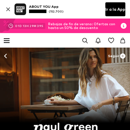
ABOUT YOU App
Ir a la App
(152.700)
Rebajas de fin de verano: Ofertas con
01
D
13
H
29
M
38
S
hasta un 50% de descuento
Seguir