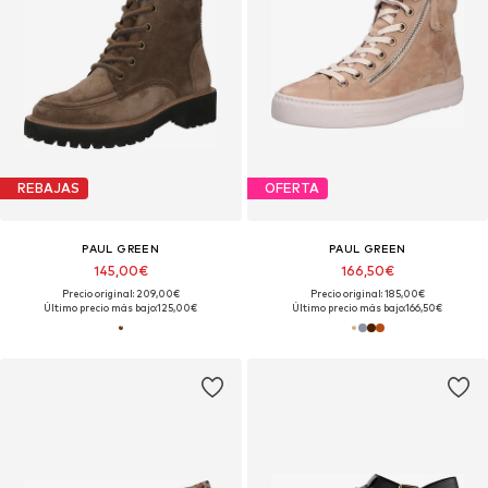
REBAJAS
OFERTA
PAUL GREEN
PAUL GREEN
145,00€
166,50€
Precio original: 209,00€
Precio original: 185,00€
Último precio más bajo:
125,00€
Último precio más bajo:
166,50€