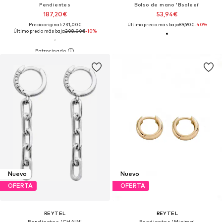
Pendientes
Bolso de mano 'Bsoleei'
187,20€
53,94€
Precio original: 231,00€
Último precio más bajo:
89,90€
-40%
Último precio más bajo:
208,00€
-10%
Nuevo
Nuevo
OFERTA
OFERTA
REYTEL
REYTEL
Pendientes 'CHAIN'
Pendientes 'Minima'