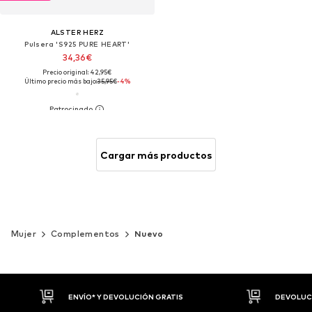
ALSTER HERZ
Pulsera 'S925 PURE HEART'
34,36€
Precio original: 42,95€
Último precio más bajo:
35,95€
-4%
Cargar más productos
Mujer
Complementos
Nuevo
DEVOLUCIONES HASTA 30 DÍAS
P