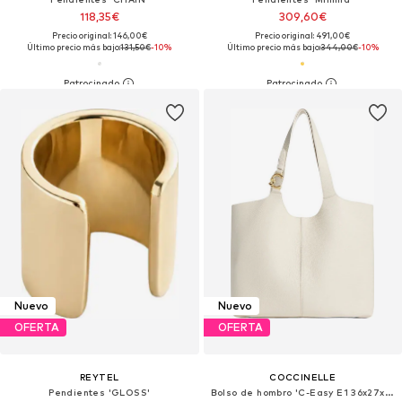
118,35€
309,60€
Precio original: 146,00€
Precio original: 491,00€
Último precio más bajo:
131,50€
-10%
Último precio más bajo:
344,00€
-10%
Nuevo
Nuevo
OFERTA
OFERTA
REYTEL
COCCINELLE
Pendientes 'GLOSS'
Bolso de hombro 'C-Easy E1 36x27x15 cm'