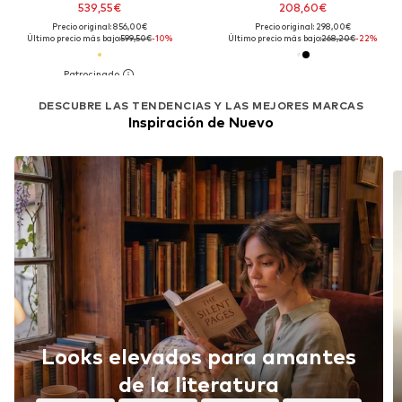
539,55€
208,60€
Precio original: 856,00€
Precio original: 298,00€
Último precio más bajo:
599,50€
-10%
Último precio más bajo:
268,20€
-22%
DESCUBRE LAS TENDENCIAS Y LAS MEJORES MARCAS
Inspiración de Nuevo
Looks elevados para amantes
de la literatura