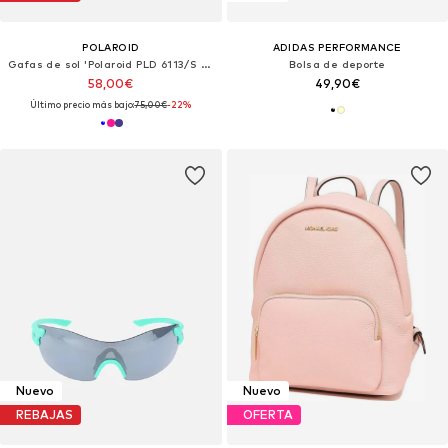
POLAROID
ADIDAS PERFORMANCE
Gafas de sol 'Polaroid PLD 6113/S Violet 56/16/140 Women Sunglasses'
Bolsa de deporte
58,00€
49,90€
Último precio más bajo:
75,00€
-22%
Nuevo
Nuevo
REBAJAS
OFERTA