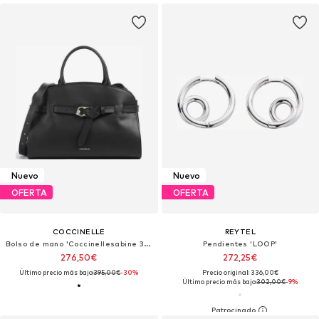
Nuevo
Nuevo
OFERTA
OFERTA
COCCINELLE
REYTEL
Bolso de mano 'Coccinellesabine 34x23x11 cm'
Pendientes 'LOOP'
276,50€
272,25€
Último precio más bajo:
395,00€
-30%
Precio original: 336,00€
Último precio más bajo:
302,00€
-9%