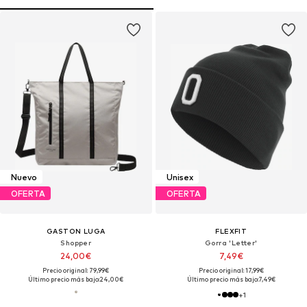
Nuevo
Unisex
OFERTA
OFERTA
GASTON LUGA
FLEXFIT
Shopper
Gorra 'Letter'
24,00€
7,49€
Precio original: 79,99€
Precio original: 17,99€
Último precio más bajo:
24,00€
Último precio más bajo:
7,49€
+
1