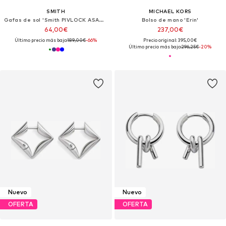
SMITH
MICHAEL KORS
Gafas de sol 'Smith PIVLOCK ASANA/N Blue 99/1/125 Women Sunglasses'
Bolso de mano 'Erin'
64,00€
237,00€
Último precio más bajo:
189,00€
-66%
Precio original: 395,00€
Último precio más bajo:
296,25€
-20%
Nuevo
Nuevo
OFERTA
OFERTA