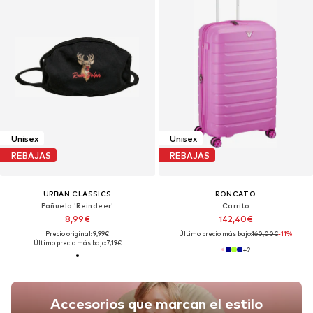
Unisex
Unisex
REBAJAS
REBAJAS
URBAN CLASSICS
RONCATO
Pañuelo 'Reindeer'
Carrito
8,99€
142,40€
Precio original: 9,99€
Último precio más bajo:
160,00€
-11%
Último precio más bajo:
7,19€
+
2
Accesorios que marcan el estilo