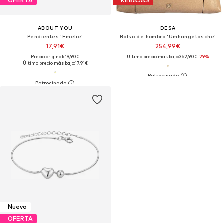
OFERTA
REBAJAS
ABOUT YOU
DESA
Pendientes 'Emelie'
Bolso de hombro 'Umhängetasche'
17,91€
254,99€
Precio original: 19,90€
Último precio más bajo:
362,90€
-29%
Último precio más bajo:
17,91€
Nuevo
OFERTA