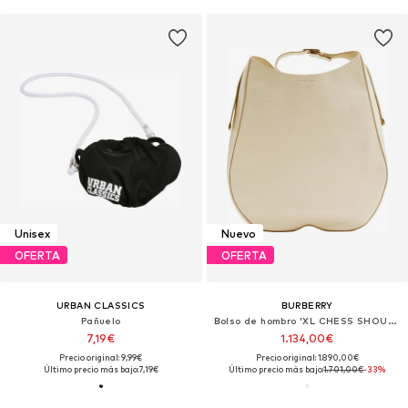
Unisex
Nuevo
OFERTA
OFERTA
URBAN CLASSICS
BURBERRY
Pañuelo
Bolso de hombro 'XL CHESS SHOULDER 42x12x46cm'
7,19€
1.134,00€
Precio original: 9,99€
Precio original: 1.890,00€
Último precio más bajo:
7,19€
Último precio más bajo:
1.701,00€
-33%