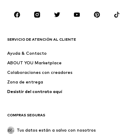
Tallas grandes
Ropa de maternidad
Zapatos
Deporte
Complementos
Premium
ROPA
SERVICIO DE ATENCIÓN AL CLIENTE
Nuevo
Tendencia
Ayuda & Contacto
Vestidos
Jeans
ABOUT YOU Marketplace
Camisetas y tops
Pantalones
Colaboraciones con creadores
Chaquetas
Jerséis y punto
Zona de entrega
Ropa interior
Blusas y camisas
Abrigos
Faldas
Desistir del contrato aquí 
Ropa de baño
Sudaderas
Blazers
Jumpsuits y monos
COMPRAS SEGURAS
Tallas grandes
Ropa de maternidad
Ocasiones
Exclusivo
Tus datos están a salvo con nosotros
Reciclado