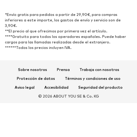
ZAPATOS
*Envío gratis para pedidos a partir de 29,90€, para compras
inferiores a este importe, los gastos de envío y servicio son de
3,90€.
Nuevo
Tendencia
**El precio al que ofrecimos por primera vez el artículo.
Zapatillas de deporte
Botines
****Gratuito para todos los operadores españoles. Puede haber
cargos para las llamadas realizadas desde el extranjero.
Zapatos de tacón y plataforma
Botas
******Todos los precios incluyen IVA.
Sandalias
Zapatos bajos
Zapatos deportivos
Bailarinas
Sobre nosotros
Prensa
Trabaja con nosotros
Mules
Zapatillas de casa
Protección de datos
Términos y condiciones de uso
Exclusivo
Aviso legal
Accesibilidad
Seguridad del producto
DEPORTE
© 2026 ABOUT YOU SE & Co. KG
Ropa deportiva
Disciplinas deportivas
Zapatos deportivos
Mochilas deportivas y bolsos
Complementos deportivos
COMPLEMENTOS