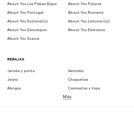
About You Los Países Bajos
About You Polonia
About You Portugal
About You Rumania
About You Estonia(ru)
About You Letonia (ru)
About You Eslovaquia
About You Eslovenia
About You Suecia
REBAJAS
Jerséis y punto
Vestidos
Jeans
Chaquetas
Abrigos
Camisetas y tops
Más
Pantalones
Ropa interior
Faldas
Blusas y camisas
Sudaderas y sudaderas con
Blazers
capucha
Ropa de baño
Jumpsuits y monos