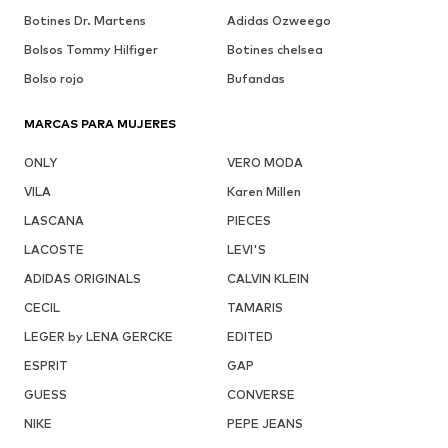
Botines Dr. Martens
Adidas Ozweego
Bolsos Tommy Hilfiger
Botines chelsea
Bolso rojo
Bufandas
MARCAS PARA MUJERES
ONLY
VERO MODA
VILA
Karen Millen
LASCANA
PIECES
LACOSTE
LEVI'S
ADIDAS ORIGINALS
CALVIN KLEIN
CECIL
TAMARIS
LEGER by LENA GERCKE
EDITED
ESPRIT
GAP
GUESS
CONVERSE
NIKE
PEPE JEANS