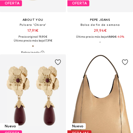
OFERTA
OFERTA
ABOUT YOU
PEPE JEANS
Pulsera 'Chiara'
Bolsa de fin de semana
17,91€
29,94€
Precio original: 19,90€
Último precio más bajo:
49,90€
-40%
Último precio más bajo:
17,91€
Nuevo
Nuevo