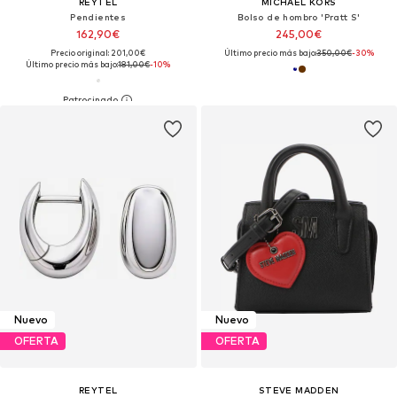
REYTEL
MICHAEL KORS
Pendientes
Bolso de hombro 'Pratt S'
162,90€
245,00€
Precio original: 201,00€
Último precio más bajo:
350,00€
-30%
Último precio más bajo:
181,00€
-10%
Nuevo
Nuevo
OFERTA
OFERTA
REYTEL
STEVE MADDEN