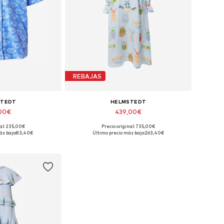
REBAJAS
STEDT
HELMSTEDT
,00€
439,00€
nal: 235,00€
Precio original: 735,00€
onibles: XS
Tallas disponibles: 38
ás bajo:
83,40€
Último precio más bajo:
263,40€
 la cesta
Añadir a la cesta