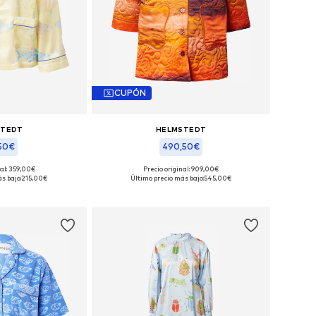
CUPÓN
STEDT
HELMSTEDT
,50€
490,50€
nal: 359,00€
Precio original: 909,00€
onibles: XS
Tallas disponibles: XS
s bajo:
215,00€
Último precio más bajo:
545,00€
 la cesta
Añadir a la cesta