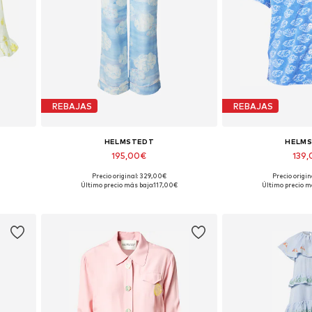
REBAJAS
REBAJAS
HELMSTEDT
HELM
195,00€
139
Precio original: 329,00€
Precio origi
Tallas disponibles: 42
Tallas disp
Último precio más bajo:
117,00€
Último precio m
Añadir a la cesta
Añadir a