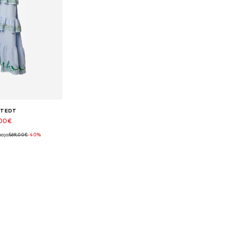
STEDT
,00€
ajo:
569,00€
-40%
onibles: 38
 la cesta