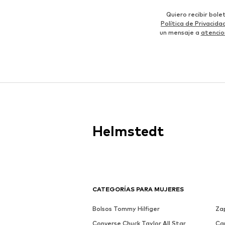
Quiero recibir bol
Política de Privacida
un mensaje a
atencio
Helmstedt
CATEGORÍAS PARA MUJERES
Bolsos Tommy Hilfiger
Zap
Converse Chuck Taylor All Star
Ca