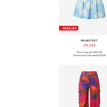
REBAJAS
HELMSTEDT
239,00€
Precio original: 299,00€
Tallas disponibles: S, M
Último precio más bajo:
119,50€
Añadir a la cesta