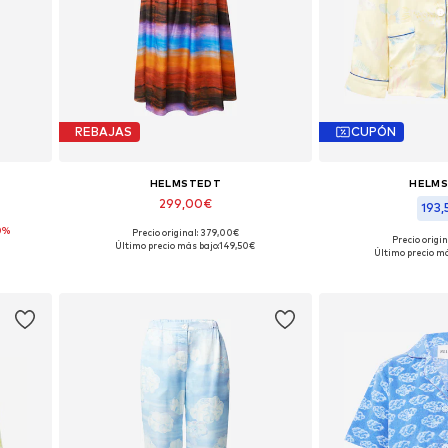
REBAJAS
CUPÓN
HELMSTEDT
HELM
299,00€
193
0%
Precio original: 379,00€
Tallas disponibles: 38
Precio origi
Último precio más bajo:
149,50€
Tallas disp
Último precio má
Añadir a la cesta
Añadir a