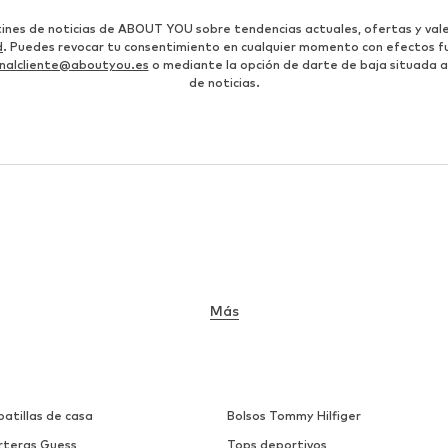
etines de noticias de ABOUT YOU sobre tendencias actuales, ofertas y vale
d
. Puedes revocar tu consentimiento en cualquier momento con efectos fu
nalcliente@aboutyou.es
o mediante la opción de darte de baja situada al
de noticias.
Más
atillas de casa
Bolsos Tommy Hilfiger
rteras Guess
Tops deportivos