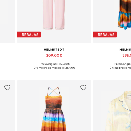
REBAJAS
REBAJAS
HELMSTEDT
HELM
209,00€
295
Precio original: 355,00€
Precio origi
Tallas disponibles: 36, 38, 42
Tallas dispon
Último precio más bajo:
125,40€
Último precio má
Añadir a la cesta
Añadir a