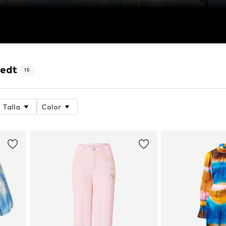
tedt
15
Talla
Color