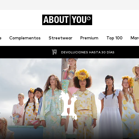
ABOUT
YOU
e
Complementos
Streetwear
Premium
Top 100
Mar
DEVOLUCIONES HASTA 30 DÍAS