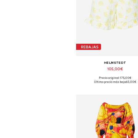
REBAJAS
HELMSTEDT
105,00€
Precio original: 175,00€
Tallas disponibles: 38
Último precio más bajo:
63,00€
Añadir a la cesta