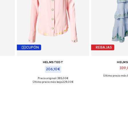
CUPÓN
REBAJAS
HELMSTEDT
HELM
339
206,10€
Último precio más b
Tallas disp
Precio original: 385,00€
Tallas disponibles: XS
Último precio más bajo:
229,00€
Añadir a
Añadir a la cesta