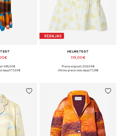
REBAJAS
STEDT
HELMSTEDT
,00€
119,00€
nal: 495,00€
Precio original: 205,00€
ibles: 36, 38
Tallas disponibles: M
s bajo:
177,00€
Último precio más bajo:
77,35€
 la cesta
Añadir a la cesta