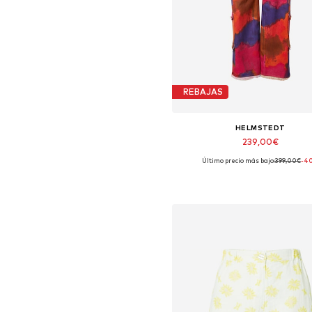
REBAJAS
HELMSTEDT
239,00€
Último precio más bajo:
399,00€
-4
Tallas disponibles: 27-28
Añadir a la cesta