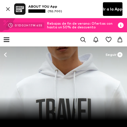
ABOUT YOU App
Ir a la App
(152.700)
Rebajas de fin de verano: Ofertas con
01
D
02
H
17
M
44
S
hasta un 50% de descuento
Seguir