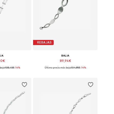
REBAJAS
LIA
BALIA
60€
89,94€
bajo:
108,45€
-14%
Último precio más bajo:
104,95€
-14%
bles: 18,5 cm
Tallas disponibles: 19,5 cm
 la cesta
Añadir a la cesta