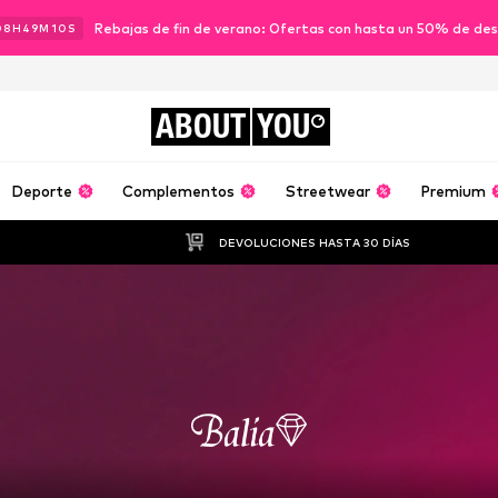
Rebajas de fin de verano: Ofertas con hasta un 50% de de
08
H
49
M
09
S
ABOUT
YOU
Deporte
Complementos
Streetwear
Premium
DEVOLUCIONES HASTA 30 DÍAS