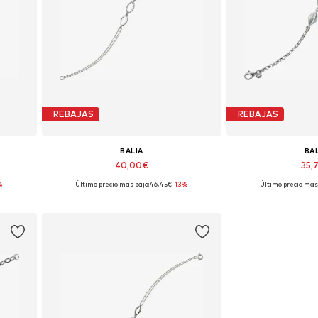
REBAJAS
REBAJAS
BALIA
BA
40,00€
35,
%
Último precio más bajo:
46,45€
-13%
Último precio más 
Tallas disponibles: 19 cm
Tallas dispon
Añadir a la cesta
Añadir a