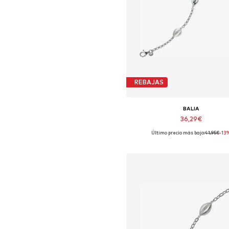
REBAJAS
BALIA
36,29€
Último precio más bajo:
41,95€
-13
Tallas disponibles: 19 cm
Añadir a la cesta