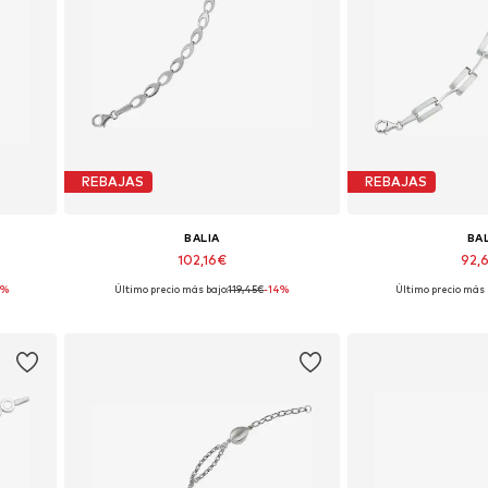
REBAJAS
REBAJAS
BALIA
BA
102,16€
92,
4%
Último precio más bajo:
119,45€
-14%
Último precio más 
Tallas disponibles: 18,5 cm
Tallas disponi
Añadir a la cesta
Añadir a