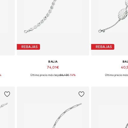
REBAJAS
REBAJAS
BALIA
BA
74,01€
40,
%
Último precio más bajo:
86,45€
-14%
Último precio más
Tallas disponibles: 19 cm
Tallas dispon
Añadir a la cesta
Añadir a