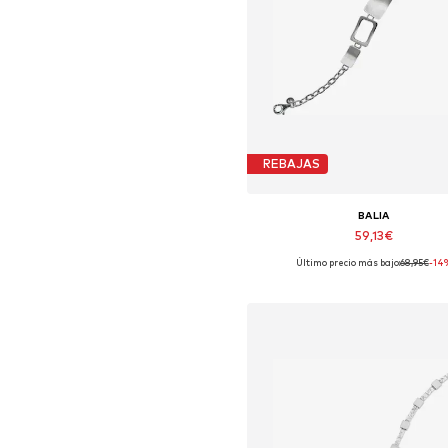
REBAJAS
BALIA
59,13€
Último precio más bajo:
68,95€
-14
Tallas disponibles: 20 cm
Añadir a la cesta