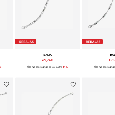
REBAJAS
REBAJAS
BALIA
BA
69,24€
49,
%
Último precio más bajo:
80,95€
-14%
Último precio más
Tallas disponibles: 19 cm
Tallas dispon
Añadir a la cesta
Añadir a