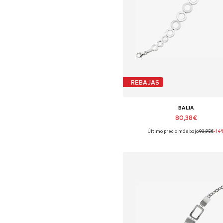
REBAJAS
BALIA
80,38€
Último precio más bajo:
93,95€
-14
Tallas disponibles: 19,5 cm
Añadir a la cesta