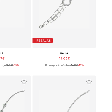
REBAJAS
LIA
BALIA
57€
49,06€
 bajo:
57,45€
-13%
Último precio más bajo:
56,95€
-13%
ibles: 19 cm
Tallas disponibles: 18,5 cm
 la cesta
Añadir a la cesta