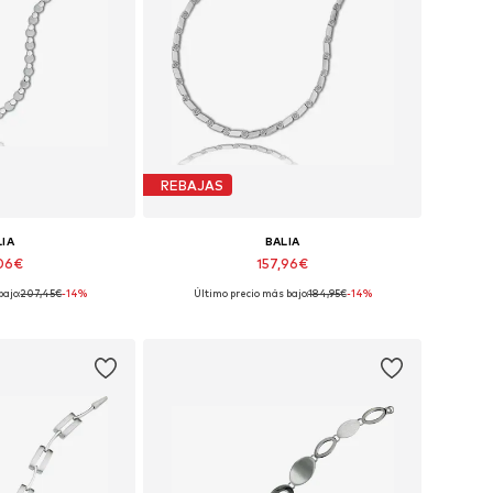
REBAJAS
LIA
BALIA
,06€
157,96€
bajo:
207,45€
-14%
Último precio más bajo:
184,95€
-14%
ibles: 44 cm
Tallas disponibles: 45 cm
 la cesta
Añadir a la cesta