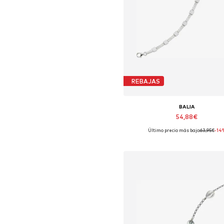
REBAJAS
BALIA
54,88€
Último precio más bajo:
63,95€
-14
Tallas disponibles: 19 cm
Añadir a la cesta