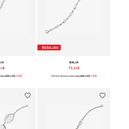
REBAJAS
LIA
BALIA
61€
75,61€
bajo:
88,45€
-14%
Último precio más bajo:
88,45€
-14%
bles: 18,5 cm
Tallas disponibles: 18,5 cm
 la cesta
Añadir a la cesta