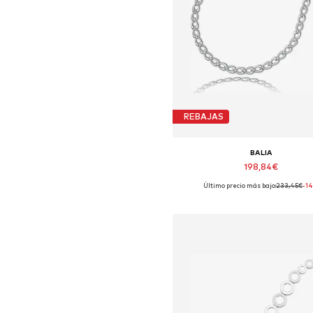
REBAJAS
BALIA
198,84€
Último precio más bajo:
233,45€
-1
Tallas disponibles: 45 cm
Añadir a la cesta