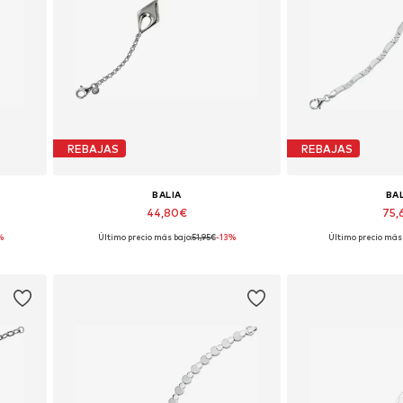
REBAJAS
REBAJAS
BALIA
BA
44,80€
75,
%
Último precio más bajo:
51,95€
-13%
Último precio más 
Tallas disponibles: 18,5 cm
Tallas disponi
Añadir a la cesta
Añadir a