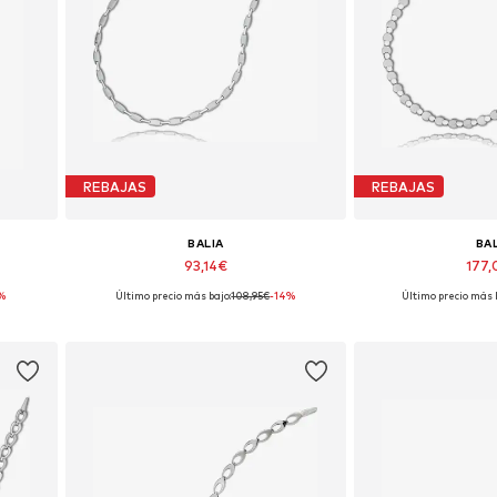
REBAJAS
REBAJAS
BALIA
BA
93,14€
177
%
Último precio más bajo:
108,95€
-14%
Último precio más 
Tallas disponibles: 45 cm
Tallas dispon
Añadir a la cesta
Añadir a