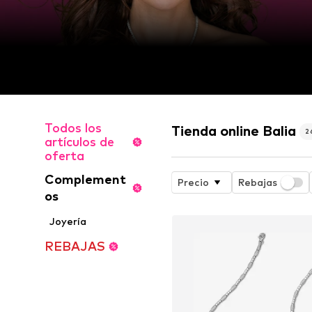
Todos los
Tienda online Balia
2
artículos de
oferta
Complement
Precio
Rebajas
os
Joyería
REBAJAS