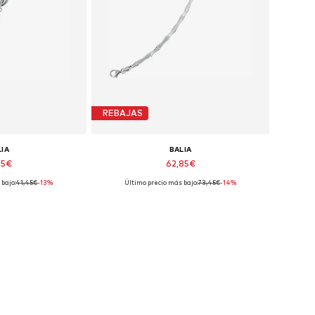
REBAJAS
LIA
BALIA
75€
62,85€
bajo:
41,45€
-13%
Último precio más bajo:
73,45€
-14%
ibles: 19 cm
Tallas disponibles: 19 cm
 la cesta
Añadir a la cesta