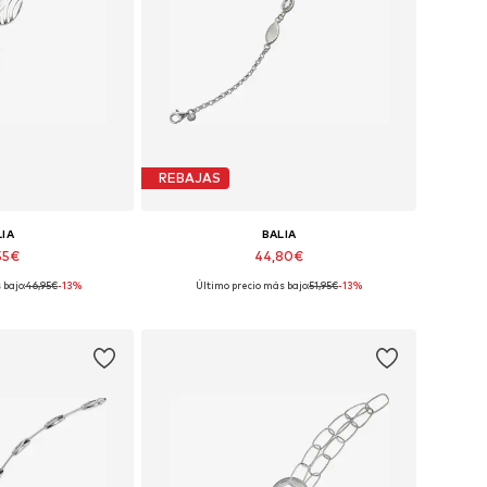
REBAJAS
LIA
BALIA
55€
44,80€
 bajo:
46,95€
-13%
Último precio más bajo:
51,95€
-13%
ibles: 19 cm
Tallas disponibles: 19 cm
 la cesta
Añadir a la cesta