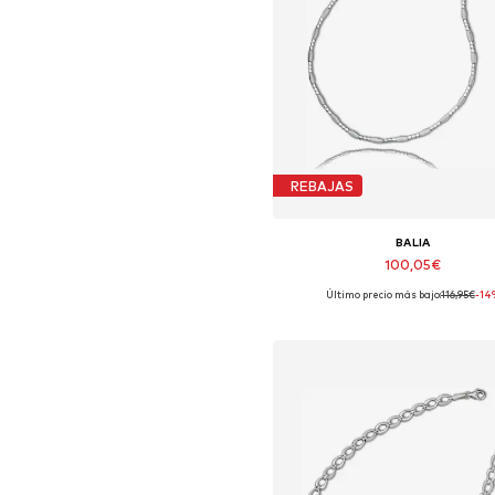
REBAJAS
BALIA
100,05€
Último precio más bajo:
116,95€
-14
Tallas disponibles: 45 cm
Añadir a la cesta