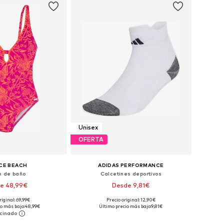
Unisex
OFERTA
CE BEACH
ADIDAS PERFORMANCE
e de baño
Calcetines deportivos
e 48,99€
Desde 9,81€
riginal: 69,99€
Precio original: 12,90€
s: XS, S, M, L, XL, XXL
Disponible en muchas tallas
o más bajo:
48,99€
Último precio más bajo:
9,81€
 a la cesta
Añadir a la cesta