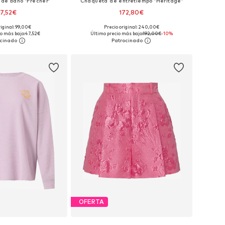
 de baño 'Frecher'
Chaqueta de entretiempo 'Heritage'
7,52€
172,80€
riginal: 99,00€
Precio original: 240,00€
ibles: XS, S, M, L
Tallas disponibles: S, M, L, XL, XXL, XXXL
o más bajo:
47,52€
Último precio más bajo:
192,00€
-10%
 a la cesta
Añadir a la cesta
OFERTA