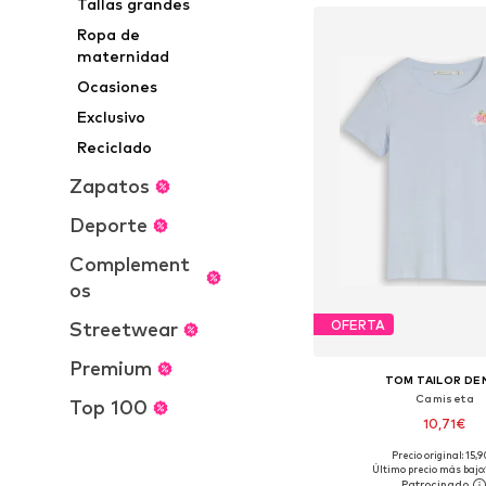
Tallas grandes
Ropa de
maternidad
Ocasiones
Exclusivo
Reciclado
Zapatos
Deporte
Complement
os
OFERTA
Streetwear
Premium
TOM TAILOR DE
Camiseta
Top 100
10,71€
Precio original: 15,
Tallas disponibles: XS,
Último precio más bajo: