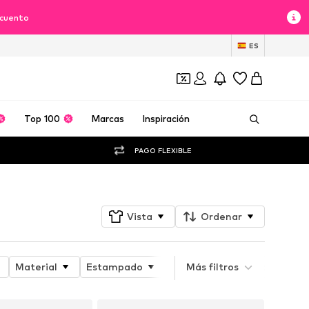
scuento
ES
Top 100
Marcas
Inspiración
PAGO FLEXIBLE
Vista
Ordenar
Material
Estampado
Atributo del producto
Más filtros