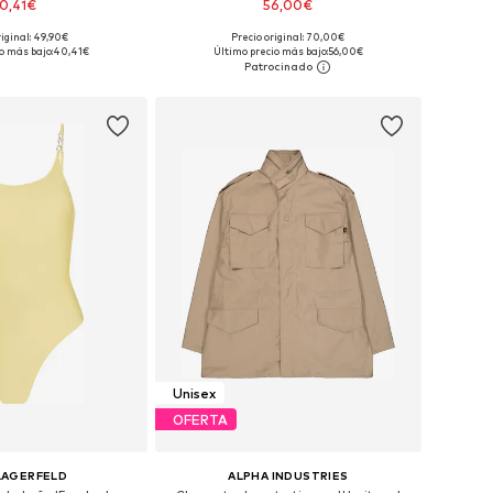
0,41€
56,00€
+
2
riginal: 49,90€
Precio original: 70,00€
bles: XS, S, M, L, XL
Tallas disponibles: XS, S, M, L, XL
o más bajo:
40,41€
Último precio más bajo:
56,00€
 a la cesta
Añadir a la cesta
Unisex
OFERTA
LAGERFELD
ALPHA INDUSTRIES