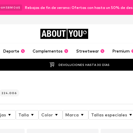
Rebajas de fin de verano: Ofertas con hasta un 50% de de
06
H
58
M
04
S
ABOUT
YOU
Deporte
Complementos
Streetwear
Premium
DEVOLUCIONES HASTA 30 DÍAS
224.006
jas
Talla
Color
Marca
Tallas especiales