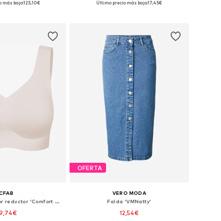
o más bajo:
125,10€
Último precio más bajo:
17,45€
 a la cesta
Añadir a la cesta
OFERTA
CFAB
VERO MODA
Reductor Sujetador reductor 'Comfort Minimizer Back Support BH'
Falda 'VMNatty'
9,74€
12,54€