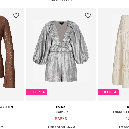
esta
Añadir a la cesta
Añadir
OFERTA
OFERTA
ARRISON
FAINA
Jumpsuit
Falda 'L
97,97€
1
90€
Precio original: 139,95€
Precio or
, M, L, XL
Tallas disponibles: XS, S, M, L, XL
Tallas disponibl