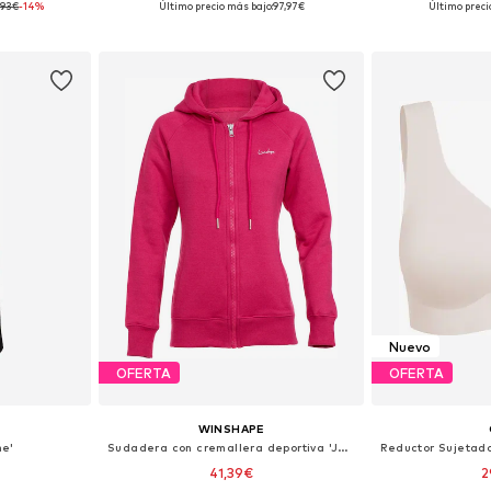
,93€
-14%
Último precio más bajo:
97,97€
Último preci
esta
Añadir a la cesta
Añadir
Nuevo
OFERTA
OFERTA
WINSHAPE
me'
Sudadera con cremallera deportiva 'J005'
41,39€
2