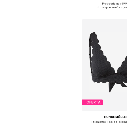
Precio original: 49,
Tallas disponibles: XS, S, 
Último precio más bajo:
Añadir a la c
OFERTA
HUNKEMÖLLE
Triángulo Top de bikini