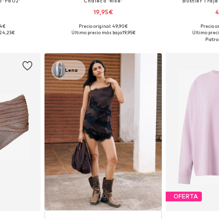
o 'F802'
Chaleco 'Rike'
Bustier Traje
19,95€
4
+
3
74€
Precio original: 49,90€
Precio o
 L, XL, XXL
Tallas disponibles: XS, S, M, XL
Tallas dispon
24,25€
Último precio más bajo:
19,95€
Último preci
esta
Añadir a la cesta
Añadir
Lena
OFERTA