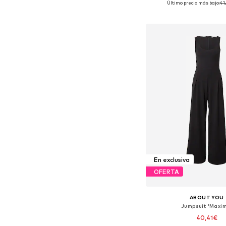
Último precio más bajo:
41
Añadir a la c
En exclusiva
OFERTA
ABOUT YOU
Jumpsuit 'Maxi
40,41€