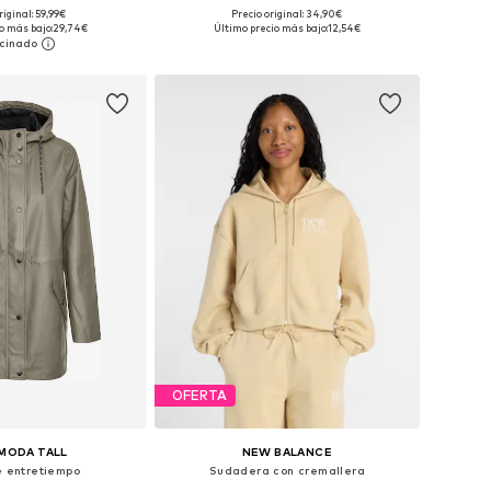
+
4
riginal: 59,99€
Precio original: 34,90€
: 95, 105, 115, 125, 135
Tallas disponibles: 36, 38, 40
o más bajo:
29,74€
Último precio más bajo:
12,54€
 a la cesta
Añadir a la cesta
OFERTA
MODA TALL
NEW BALANCE
e entretiempo
Sudadera con cremallera