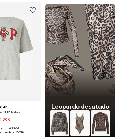
Leopardo desatado
GAP
a 'BRANNAN'
9,90€
riginal: 49,90€
les: S, M, L, XL, XXL
io más bajo:
35,91€