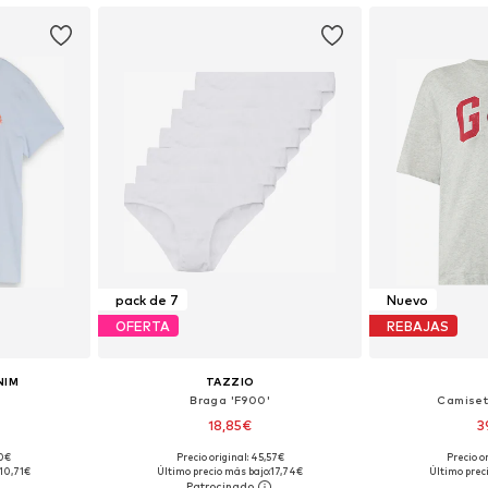
pack de 7
Nuevo
OFERTA
REBAJAS
NIM
TAZZIO
Braga 'F900'
Camiset
18,85€
3
90€
Precio original: 45,57€
Precio o
 S, M, L
Tallas disponibles: XS, S, M, L, XXL
Tallas disponib
10,71€
Último precio más bajo:
17,74€
Último prec