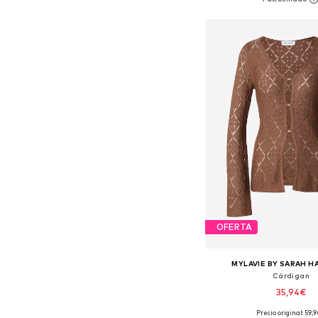
Añadir a la c
OFERTA
MYLAVIE BY SARAH H
Cárdigan
35,94€
Precio original: 59,
Tallas disponibles: XS, S