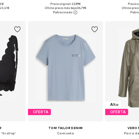
90€
Precio original: 45,99€
Precio o
M, L, XL, XXL
Tallas disponibles: XS, S, M, L, XL, XXL
Tallas disponibles
40,41€
Último precio más bajo:
36,79€
Último preci
esta
Añadir a la cesta
Añadir
Alto
OFERTA
OFERTA
R
TOM TAILOR DENIM
VERO 
 'Scallop'
Camiseta
Parca d