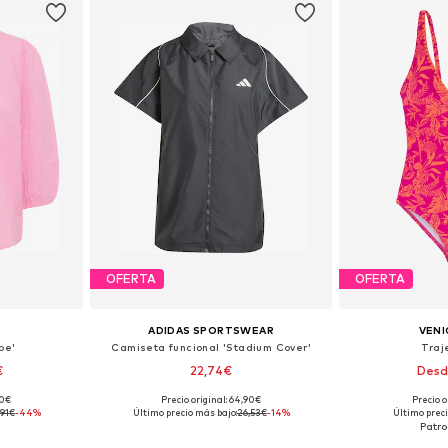
OFERTA
OFERTA
ADIDAS SPORTSWEAR
VENI
pe'
Camiseta funcional 'Stadium Cover'
Traj
€
22,74€
Desd
90€
Precio original: 64,90€
Precio o
 tallas
Tallas disponibles: XXXS-XXS, XS-S, M-L, XL-XXL
Tallas disponible
,91€
-44%
Último precio más bajo:
26,53€
-14%
Último preci
esta
Añadir a la cesta
Añadir