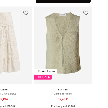
 a la cesta
En exclusiva
OFERTA
GUESS
EDITED
ENORA EYELET'
Chaleco 'Rike'
25,10€
17,45€
+
3
iginal: 159,00€
Precio original: 49,90€
es: 36, 38, 40, 42, 44
Tallas disponibles: XS, S, M, XL