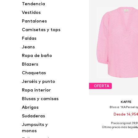
Tendencia
Vestidos
Pantalones
Camisetas y tops
Faldas
Jeans
Ropa de baño
Blazers
Chaquetas
Jerséis y punto
OFERTA
Ropa interior
Blusas y camisas
KAFFE
Abrigos
Blusa 'KAPenelo
Desde 14,95
Sudaderas
Precio original: 39,
Jumpsuits y
Disponible en muchas
Último precio más bajo:
26
monos
Añadir a la c