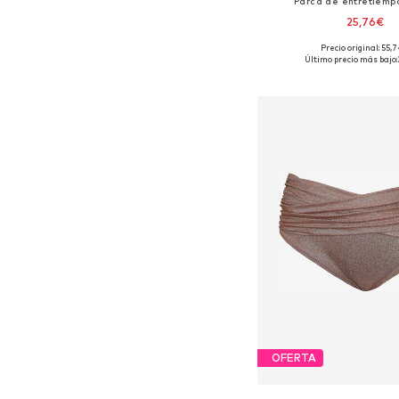
Parca de entretiemp
25,76€
Precio original: 55,
Tallas disponibles: S, M,
Último precio más bajo:
Añadir a la c
OFERTA