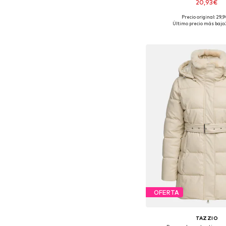
20,93€
Precio original: 29,
Tallas disponibles: 85
Último precio más bajo:
Añadir a la c
OFERTA
TAZZIO