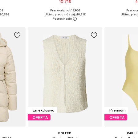
10,71€
4
90€
Precio original: 15,90€
Precio o
, 90, 95
Tallas disponibles: XS, S, M, L, XL
Tallas disponi
20,93€
Último precio más bajo:
10,71€
Último preci
esta
Añadir a la cesta
Añadir
En exclusiva
Premium
OFERTA
OFERTA
EDITED
KARL 