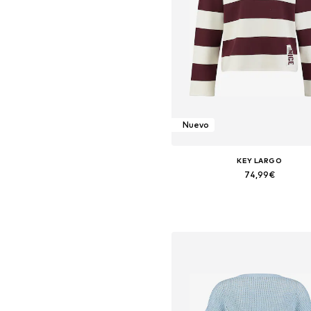
Nuevo
KEY LARGO
74,99€
Tallas disponibles: XS, S, M, L, X
Añadir a la cesta