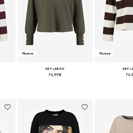
Nuevo
Nuevo
KEY LARGO
KEY 
74,99€
74,
L, XXL
Tallas disponibles: XS, S, M, L, XL, XXL
Tallas disponibles: 
Añadir a la cesta
Añadir a