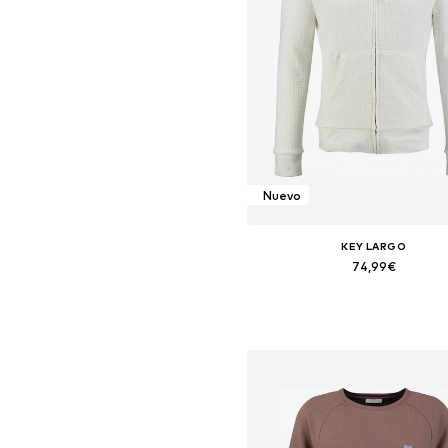
Nuevo
KEY LARGO
74,99€
Tallas disponibles: S, M, L, XL,
Añadir a la cesta