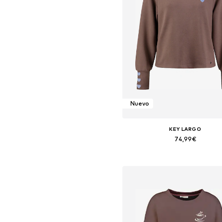
Nuevo
KEY LARGO
74,99€
Tallas disponibles: XS, S, M, L, X
Añadir a la cesta