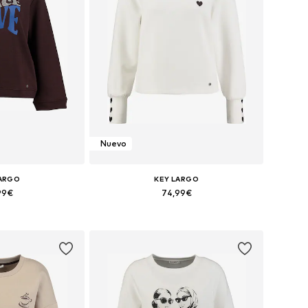
Nuevo
LARGO
KEY LARGO
99€
74,99€
XS, S, M, L, XL, XXL
Tallas disponibles: XS, S, M, L, XL, XXL
 la cesta
Añadir a la cesta