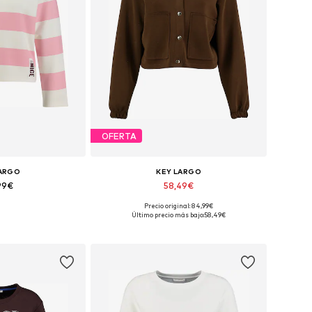
OFERTA
LARGO
KEY LARGO
99€
58,49€
Precio original: 84,99€
XS, S, M, L, XL, XXL
Tallas disponibles: XS, S, M, L, XL
Último precio más bajo:
58,49€
 la cesta
Añadir a la cesta