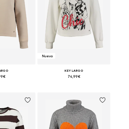
Nuevo
LARGO
KEY LARGO
99€
74,99€
XS, S, M, L, XL, XXL
Tallas disponibles: XS, S, M, L, XL, XXL
 la cesta
Añadir a la cesta