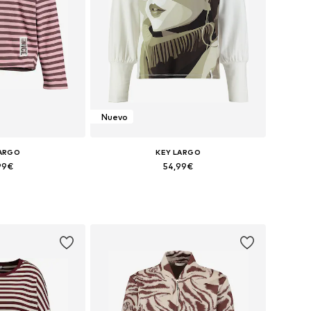
Nuevo
LARGO
KEY LARGO
99€
54,99€
XS, S, M, L, XL, XXL
Tallas disponibles: XS, S, M, L, XL, XXL
 la cesta
Añadir a la cesta