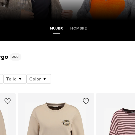
MUJER
HOMBRE
rgo
250
Talla
Color