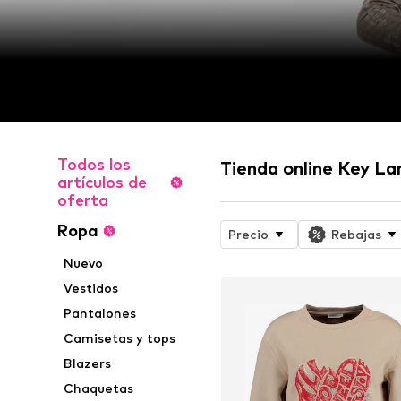
Todos los
Tienda online Key La
artículos de
oferta
Ropa
Precio
Rebajas
Nuevo
Vestidos
Pantalones
Camisetas y tops
Blazers
Chaquetas