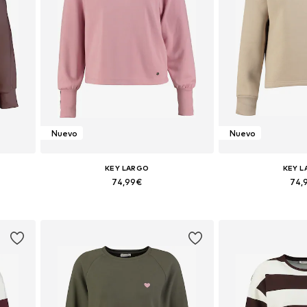
Nuevo
Nuevo
KEY LARGO
KEY 
74,99€
74,
L, XXL
Tallas disponibles: XS, S, M, L, XL, XXL
Tallas disponibles: 
Añadir a la cesta
Añadir a