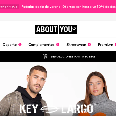
Rebajas de fin de verano: Ofertas con hasta un 50% de de
18
H
34
M
47
S
ABOUT
YOU
Deporte
Complementos
Streetwear
Premium
DEVOLUCIONES HASTA 30 DÍAS