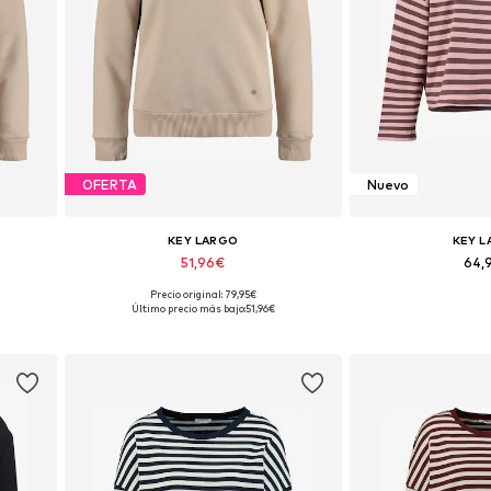
OFERTA
Nuevo
KEY LARGO
KEY 
51,96€
64,
Precio original: 79,95€
Tallas disponibles: S, M, L
Tallas disponibles: 
Último precio más bajo:
51,96€
Añadir a la cesta
Añadir a