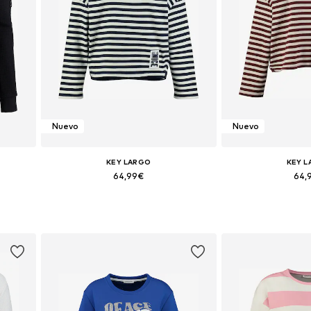
Nuevo
Nuevo
KEY LARGO
KEY 
64,99€
64,
 XXL
Tallas disponibles: XS, S, M, L, XL, XXL
Tallas disponibles: 
Añadir a la cesta
Añadir a