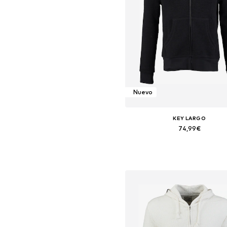
Nuevo
KEY LARGO
74,99€
Tallas disponibles: S, M, L, XL,
Añadir a la cesta