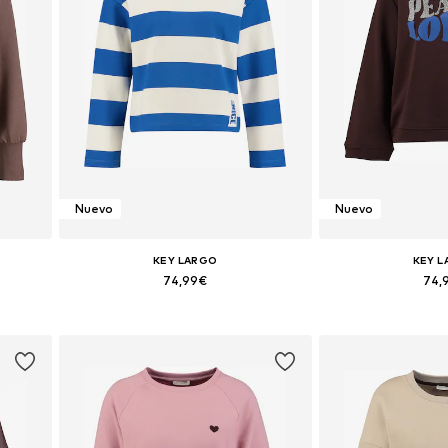
Nuevo
Nuevo
KEY LARGO
KEY 
74,99€
74,
L, XXL
Tallas disponibles: XS, S, M, L, XL, XXL
Tallas disponibles: 
Añadir a la cesta
Añadir a