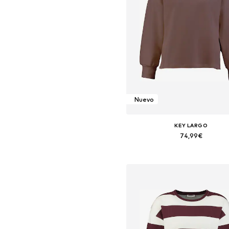
Nuevo
KEY LARGO
74,99€
Tallas disponibles: XS, S, M, L, X
Añadir a la cesta