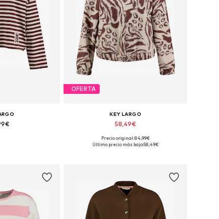
OFERTA
LARGO
KEY LARGO
99€
58,49€
Precio original: 84,99€
XS, S, M, L, XL, XXL
Tallas disponibles: S, M, L, XL
Último precio más bajo:
58,49€
 la cesta
Añadir a la cesta