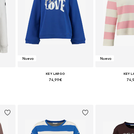
Nuevo
Nuevo
KEY LARGO
KEY 
74,99€
74,
 XXL
Tallas disponibles: XS, S, M, L, XL
Tallas disponibles: 
Añadir a la cesta
Añadir a