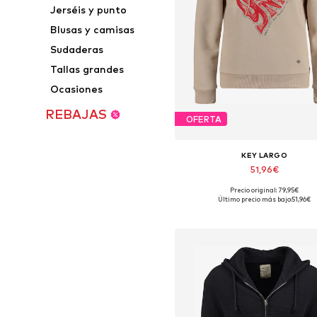
Jerséis y punto
Blusas y camisas
Sudaderas
Tallas grandes
Ocasiones
REBAJAS
OFERTA
KEY LARGO
51,96€
Precio original: 79,95€
Tallas disponibles: S, M, L
Último precio más bajo:
51,96€
Añadir a la cesta