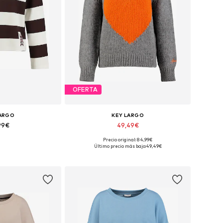
OFERTA
LARGO
KEY LARGO
99€
49,49€
Precio original: 84,99€
XS, S, M, L, XL, XXL
Tallas disponibles: S, M, L, XL, XXL
Último precio más bajo:
49,49€
 la cesta
Añadir a la cesta