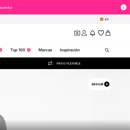
scuento
ES
Top 100
Marcas
Inspiración
PAGO FLEXIBLE
SEGUIR