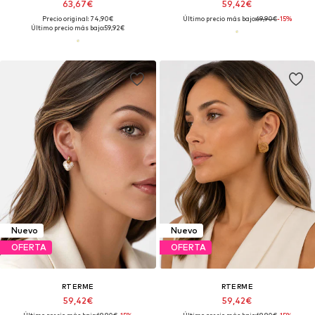
63,67€
59,42€
Precio original: 74,90€
Último precio más bajo:
69,90€
-15%
Último precio más bajo:
59,92€
Nuevo
Nuevo
OFERTA
OFERTA
RTERME
RTERME
59,42€
59,42€