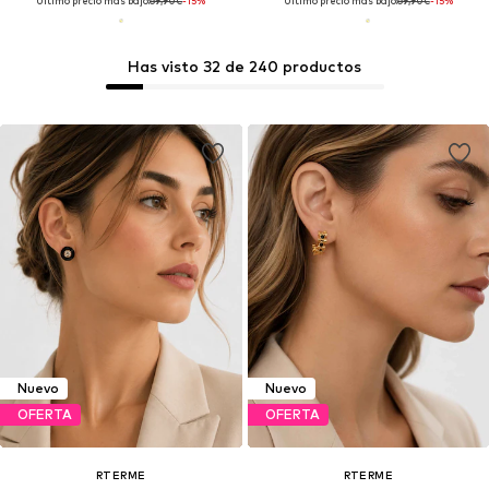
Último precio más bajo:
69,90€
-15%
Último precio más bajo:
69,90€
-15%
Has visto 32 de 240 productos
Nuevo
Nuevo
OFERTA
OFERTA
RTERME
RTERME