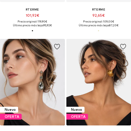
RTERME
RTERME
101,92€
92,65€
Precio original: 119,90€
Precio original: 109,00€
Último precio más bajo:
95,92€
Último precio más bajo:
87,20€
Nuevo
Nuevo
OFERTA
OFERTA