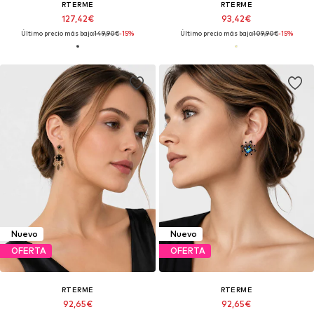
RTERME
RTERME
127,42€
93,42€
Último precio más bajo:
149,90€
-15%
Último precio más bajo:
109,90€
-15%
Nuevo
Nuevo
OFERTA
OFERTA
RTERME
RTERME
92,65€
92,65€