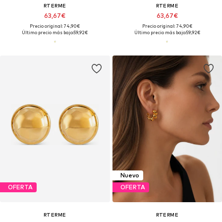
RTERME
RTERME
63,67€
63,67€
Precio original: 74,90€
Precio original: 74,90€
Último precio más bajo:
59,92€
Último precio más bajo:
59,92€
Nuevo
OFERTA
OFERTA
RTERME
RTERME