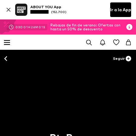
ABOUT YOU App
Ir a la App
(152.700)
Rebajas de fin de verano: Ofertas con
03
D
01
H
25
M
59
S
hasta un 50% de descuento
Seguir