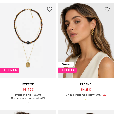
Nuevo
OFERTA
OFERTA
RTERME
RTERME
93,42€
84,15€
Precio original: 109,90€
Último precio más bajo:
99,00€
-15%
Último precio más bajo:
87,92€