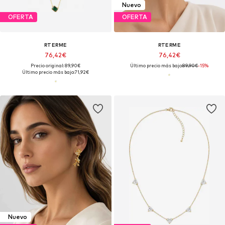
Nuevo
OFERTA
OFERTA
RTERME
RTERME
76,42€
76,42€
Precio original: 89,90€
Último precio más bajo:
89,90€
-15%
Último precio más bajo:
71,92€
Nuevo