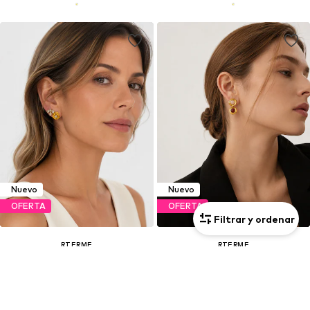
Nuevo
Nuevo
OFERTA
OFERTA
Filtrar y ordenar
RTERME
RTERME
59,42€
63,67€
Último precio más bajo:
69,90€
-15%
Último precio más bajo:
74,90€
-15%