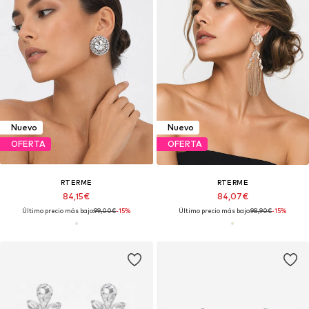
Nuevo
Nuevo
OFERTA
OFERTA
RTERME
RTERME
84,15€
84,07€
Último precio más bajo:
99,00€
-15%
Último precio más bajo:
98,90€
-15%