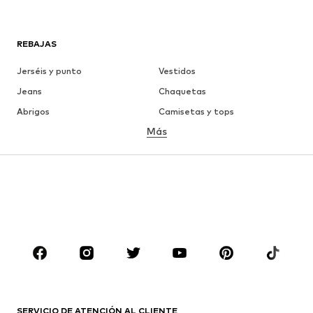
REBAJAS
Jerséis y punto
Vestidos
Jeans
Chaquetas
Abrigos
Camisetas y tops
Más
Pantalones
Ropa interior
Faldas
Blusas y camisas
Sudaderas y sudaderas con
Blazers
capucha
Ropa de baño
Jumpsuits y monos
Tallas grandes
Ropa de maternidad
Zapatos
Deporte
Complementos
Premium
ROPA
SERVICIO DE ATENCIÓN AL CLIENTE