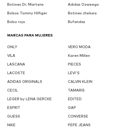
Botines Dr. Martens
Adidas Ozweego
Bolsos Tommy Hilfiger
Botines chelsea
Bolso rojo
Bufandas
MARCAS PARA MUJERES
ONLY
VERO MODA
VILA
Karen Millen
LASCANA
PIECES
LACOSTE
LEVI'S
ADIDAS ORIGINALS
CALVIN KLEIN
CECIL
TAMARIS
LEGER by LENA GERCKE
EDITED
ESPRIT
GAP
GUESS
CONVERSE
NIKE
PEPE JEANS