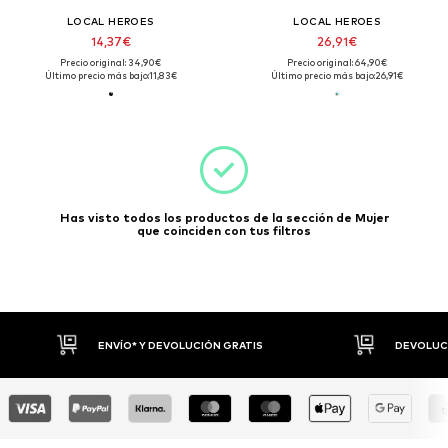
LOCAL HEROES
LOCAL HEROES
14,37€
26,91€
Precio original: 34,90€
Precio original: 64,90€
Último precio más bajo:
11,83€
Último precio más bajo:
26,91€
Has visto todos los productos de la sección de Mujer
que coinciden con tus filtros
ENVÍO* Y DEVOLUCIÓN GRATIS
DEVOLUCI