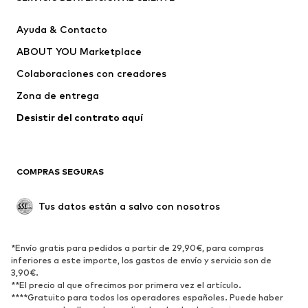
Nuevo
Tendencia
Ayuda & Contacto
Vestidos
Jeans
ABOUT YOU Marketplace
Camisetas y tops
Pantalones
Colaboraciones con creadores
Chaquetas
Jerséis y punto
Zona de entrega
Ropa interior
Blusas y camisas
Abrigos
Faldas
Desistir del contrato aquí 
Ropa de baño
Sudaderas
Blazers
Jumpsuits y monos
COMPRAS SEGURAS
Tallas grandes
Ropa de maternidad
Ocasiones
Exclusivo
Tus datos están a salvo con nosotros
Reciclado
ZAPATOS
*Envío gratis para pedidos a partir de 29,90€, para compras
inferiores a este importe, los gastos de envío y servicio son de
3,90€.
Nuevo
Tendencia
**El precio al que ofrecimos por primera vez el artículo.
Zapatillas de deporte
Botines
****Gratuito para todos los operadores españoles. Puede haber