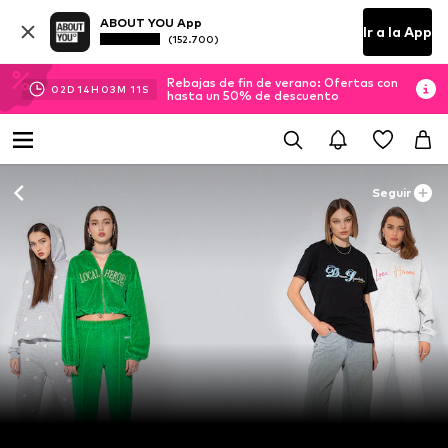
ABOUT YOU App
Ir a la App
(152.700)
Rebajas de fin de verano: Ofertas con
02
D
14
H
03
M
10
S
hasta un 50% de descuento
Seguir