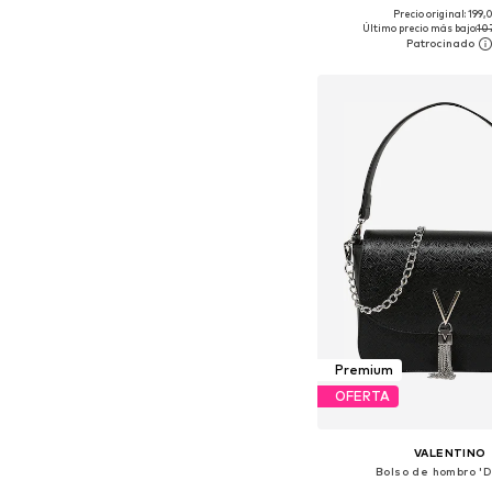
Precio original: 199
Tallas disponibles: O
Último precio más bajo:
10
Añadir a la c
Premium
OFERTA
VALENTINO
Bolso de hombro 'D