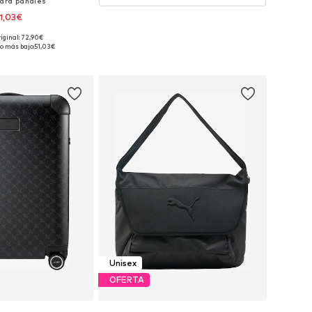
para pañales
1,03€
riginal: 72,90€
onibles: One Size
o más bajo:
51,03€
 a la cesta
Unisex
OFERTA