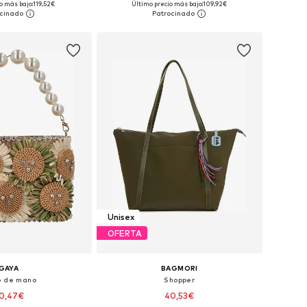
o más bajo:
119,52€
Último precio más bajo:
109,92€
 a la cesta
Añadir a la cesta
Unisex
OFERTA
GAYA
BAGMORI
o de mano
Shopper
0,47€
40,53€