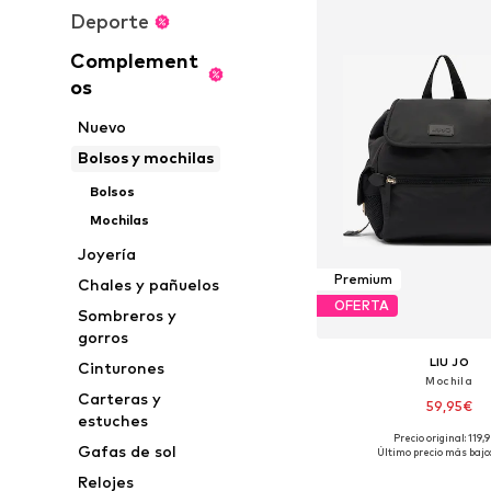
Deporte
Complement
os
Nuevo
Bolsos y mochilas
Bolsos
Mochilas
Joyería
Premium
Chales y pañuelos
OFERTA
Sombreros y
gorros
LIU JO
Cinturones
Mochila
Carteras y
59,95€
estuches
Precio original: 119,
Tallas disponibles: O
Gafas de sol
Último precio más bajo:
Añadir a la c
Relojes