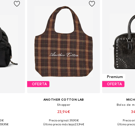
Premium
OFERTA
OFERTA
ANOTHER COTTON LAB
MICH
Shopper
Bolso de 
23,94€
3
90€
Precio original: 39,90€
Precio or
ne Size
Tallas disponibles: Onesize
Tallas disp
59,95€
Último precio más bajo:
23,94€
Último preci
esta
Añadir a la cesta
Añadir