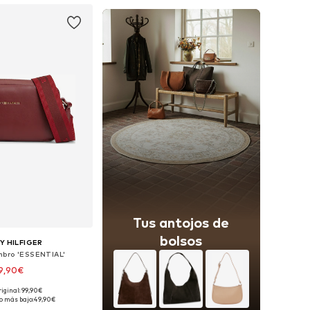
Tus antojos de
bolsos
 HILFIGER
mbro 'ESSENTIAL'
9,90€
riginal: 99,90€
onibles: One Size
o más bajo:
49,90€