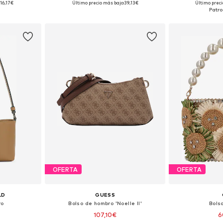
:
16,17€
Último precio más bajo:
39,13€
Último preci
esta
Añadir a la cesta
Añadir
OFERTA
OFERTA
LD
GUESS
ro
Bolso de hombro 'Noelle II'
Bols
107,10€
6