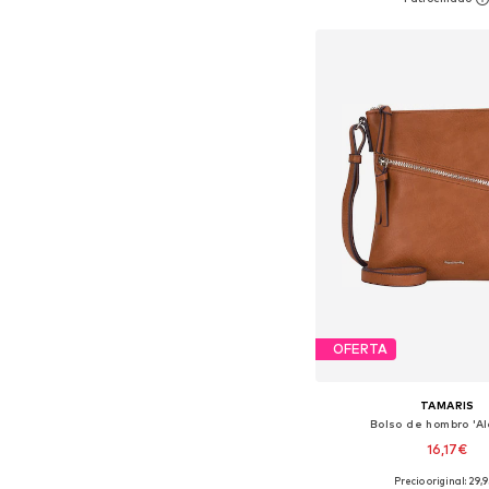
Añadir a la c
OFERTA
TAMARIS
Bolso de hombro 'Al
16,17€
+
1
Precio original: 29,
Tallas disponibles: O