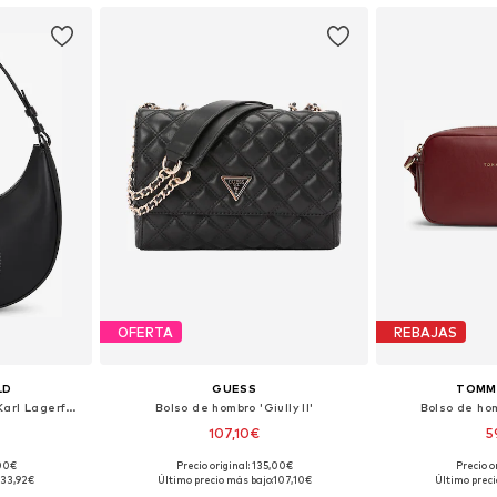
OFERTA
REBAJAS
LD
GUESS
TOMMY
Bolso de hombro 'Disney x Karl Lagerfeld'
Bolso de hombro 'Giully II'
Bolso de ho
107,10€
5
,00€
Precio original: 135,00€
Precio o
ne Size
Tallas disponibles: One Size
Tallas disp
133,92€
Último precio más bajo:
107,10€
Último preci