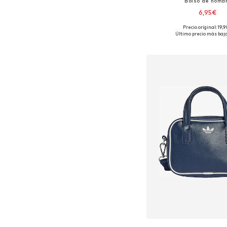
Bolso de homb
6,95€
Precio original: 19,
Tallas disponibles: O
Último precio más bajo
Añadir a la c