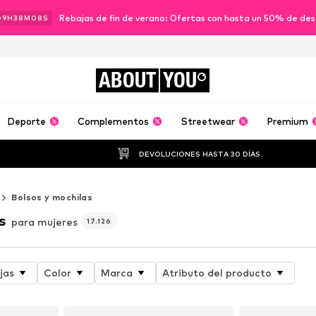
Rebajas de fin de verano: Ofertas con hasta un 50% de de
09
H
38
M
06
S
ABOUT
YOU
Deporte
Complementos
Streetwear
Premium
DEVOLUCIONES HASTA 30 DÍAS
Bolsos y mochilas
s
para mujeres
17.126
jas
Color
Marca
Atributo del producto