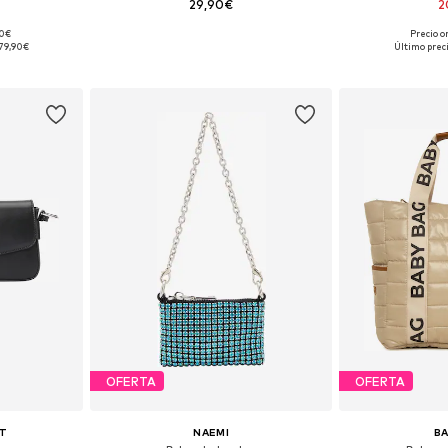
29,90€
2
90€
Precio o
ne Size
Tallas disponibles: One Size
Tallas d
79,90€
Último prec
esta
Añadir a la cesta
Añadir
OFERTA
OFERTA
T
NAEMI
B