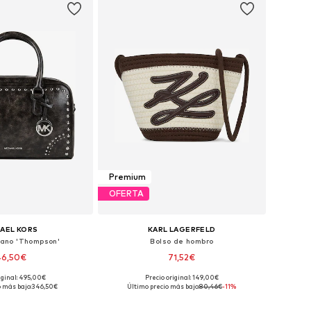
Premium
OFERTA
AEL KORS
KARL LAGERFELD
mano 'Thompson'
Bolso de hombro
46,50€
71,52€
iginal: 495,00€
Precio original: 149,00€
onibles: One Size
Tallas disponibles: One Size
o más bajo:
346,50€
Último precio más bajo:
80,46€
-11%
 a la cesta
Añadir a la cesta