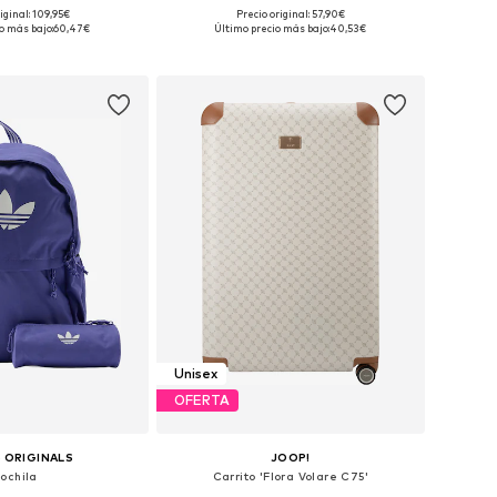
+
1
iginal: 109,95€
Precio original: 57,90€
onibles: One Size
Tallas disponibles: One Size
o más bajo:
60,47€
Último precio más bajo:
40,53€
 a la cesta
Añadir a la cesta
Unisex
OFERTA
 ORIGINALS
JOOP!
ochila
Carrito 'Flora Volare C75'