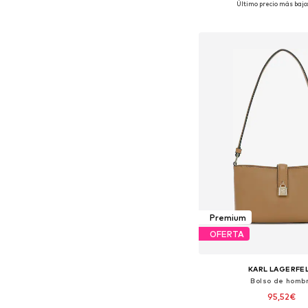
Último precio más bajo
Añadir a la c
Premium
OFERTA
KARL LAGERFE
Bolso de homb
95,52€