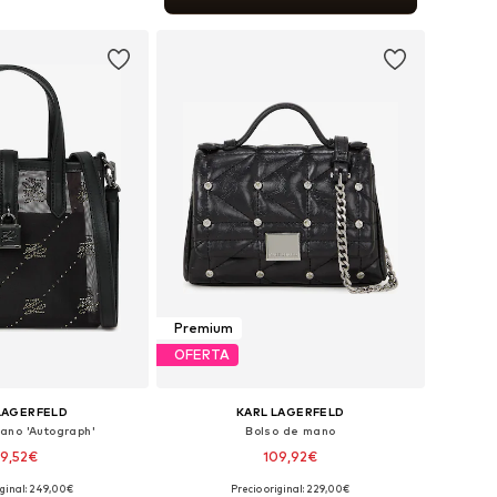
 a la cesta
Premium
OFERTA
LAGERFELD
KARL LAGERFELD
ano 'Autograph'
Bolso de mano
19,52€
109,92€
iginal: 249,00€
Precio original: 229,00€
onibles: One Size
Tallas disponibles: One Size