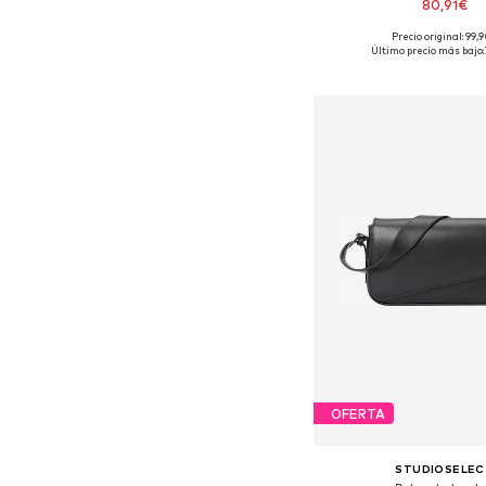
80,91€
Precio original: 99,
Tallas disponibles: O
Último precio más bajo:
Añadir a la c
OFERTA
STUDIOSELEC