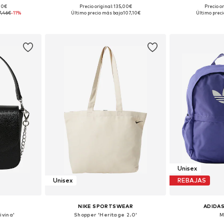
,00€
Precio original: 135,00€
Precio or
ne Size
Tallas disponibles: One Size
Tallas disp
7,46€
-11%
Último precio más bajo:
107,10€
Último preci
esta
Añadir a la cesta
Añadir
Unisex
Unisex
REBAJAS
NIKE SPORTSWEAR
ADIDAS
ivina'
Shopper 'Heritage 2.0'
M