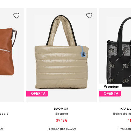
esta
Añadir a la cesta
Añadir
Premium
OFERTA
OFERTA
BAGMORI
KARL 
essia'
Shopper
Bolso de m
39,13€
1
95€
Precio original: 55,90€
Precio or
ne Size
Tallas disponibles: One Size
Tallas disp