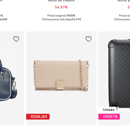
ro
Bolso de hombro
Bolsa 
54,97€
5
+
9
90€
Precio original: 99,95€
Precio o
ne Size
Tallas disponibles: One Size
Tallas disp
:
6,95€
Último precio más bajo:
54,97€
Último preci
esta
Añadir a la cesta
Añadir
Unisex
REBAJAS
OFERTA