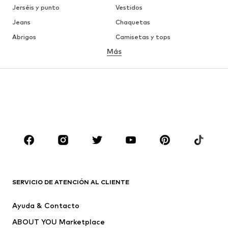
Jerséis y punto
Vestidos
Jeans
Chaquetas
Abrigos
Camisetas y tops
Más
Pantalones
Ropa interior
Faldas
Blusas y camisas
Sudaderas y sudaderas con
Blazers
capucha
Ropa de baño
Jumpsuits y monos
Tallas grandes
Ropa de maternidad
Zapatos
Deporte
Complementos
Premium
ROPA
SERVICIO DE ATENCIÓN AL CLIENTE
Nuevo
Tendencia
Ayuda & Contacto
Vestidos
Jeans
ABOUT YOU Marketplace
Camisetas y tops
Pantalones