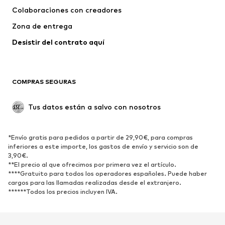
Colaboraciones con creadores
Chaquetas
Jerséis y punto
Zona de entrega
Ropa interior
Blusas y camisas
Abrigos
Faldas
Desistir del contrato aquí 
Ropa de baño
Sudaderas
Blazers
Jumpsuits y monos
COMPRAS SEGURAS
Tallas grandes
Ropa de maternidad
Ocasiones
Exclusivo
Tus datos están a salvo con nosotros
Reciclado
ZAPATOS
*Envío gratis para pedidos a partir de 29,90€, para compras
inferiores a este importe, los gastos de envío y servicio son de
3,90€.
Nuevo
Tendencia
**El precio al que ofrecimos por primera vez el artículo.
Zapatillas de deporte
Botines
****Gratuito para todos los operadores españoles. Puede haber
cargos para las llamadas realizadas desde el extranjero.
Zapatos de tacón y plataforma
Botas
******Todos los precios incluyen IVA.
Sandalias
Zapatos bajos
Zapatos deportivos
Bailarinas