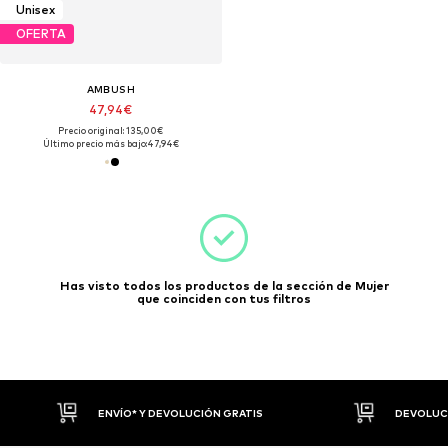
Unisex
OFERTA
AMBUSH
47,94€
Precio original: 135,00€
Último precio más bajo:
47,94€
Has visto todos los productos de la sección de Mujer
que coinciden con tus filtros
ENVÍO* Y DEVOLUCIÓN GRATIS
DEVOLUCI