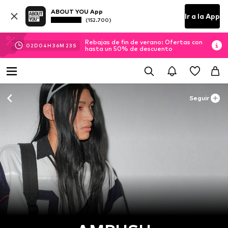
ABOUT YOU App
Ir a la App
(152.700)
Rebajas de fin de verano: Ofertas con
02
D
04
H
36
M
23
S
hasta un 50% de descuento
Seguir