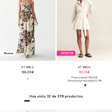
Nuevo
OFERTA
ST MRLO
ST MRLO
135,00€
131,75€
Precio original: 155,00€
Último precio más bajo:
131,75€
Has visto 32 de 378 productos