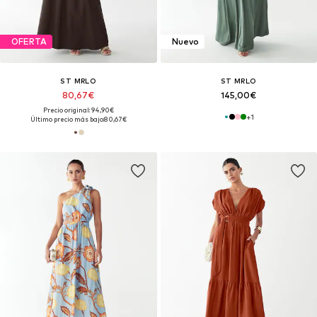
OFERTA
Nuevo
ST MRLO
ST MRLO
80,67€
145,00€
Precio original: 94,90€
+
1
Último precio más bajo:
80,67€