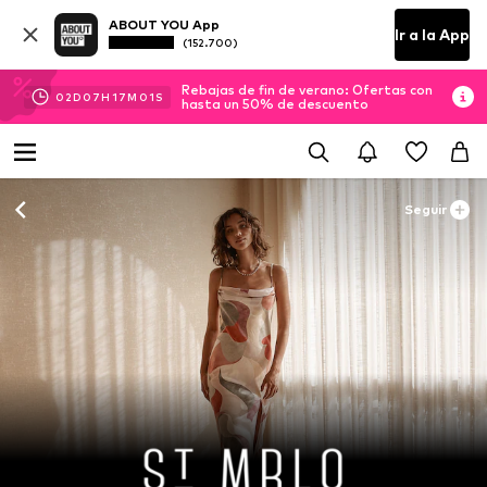
ABOUT YOU App
Ir a la App
(152.700)
Rebajas de fin de verano: Ofertas con
02
D
07
H
16
M
59
S
hasta un 50% de descuento
Seguir