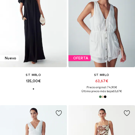
Nuevo
OFERTA
ST MRLO
ST MRLO
135,00€
63,67€
Precio original: 74,90€
Último precio más bajo:
63,67€