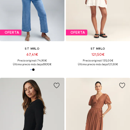
OFERTA
OFERTA
ST MRLO
ST MRLO
67,41€
121,50€
Precio original: 74,90€
Precio original: 135,00€
Último precio más bajo:
59,92€
Último precio más bajo:
121,50€