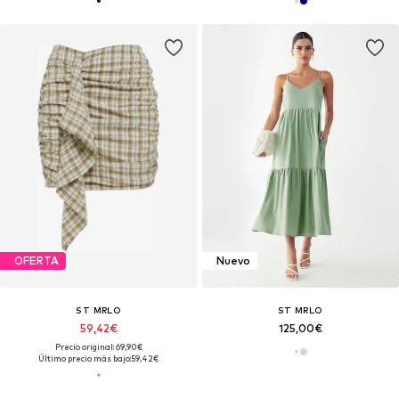
OFERTA
Nuevo
ST MRLO
ST MRLO
59,42€
125,00€
Precio original: 69,90€
Último precio más bajo:
59,42€