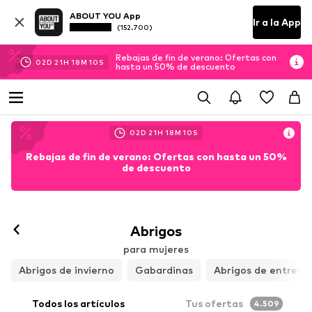
ABOUT YOU App
Ir a la App
(152.700)
Rebajas de fin de verano: Ofertas con
02
D
21
H
18
M
08
S
hasta un 50% de descuento
02
D
21
H
18
M
08
S
Rebajas de fin de verano: Ofertas con hasta un 50%
de descuento
Abrigos
para mujeres
Abrigos de invierno
Gabardinas
Abrigos de entreti
Todos los artículos
Tus ofertas
4.509