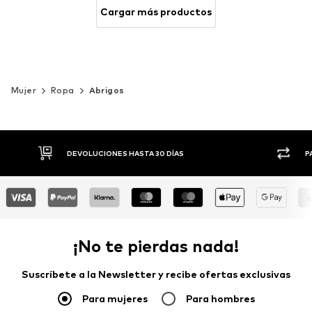
Cargar más productos
Mujer
Ropa
Abrigos
DEVOLUCIONES HASTA 30 DÍAS
PAGO
¡No te pierdas nada!
Suscríbete a la Newsletter y recibe ofertas exclusivas
Para mujeres
Para hombres