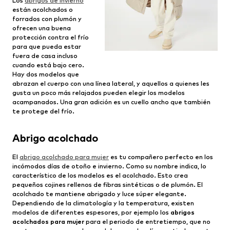
Los
abrigos de invierno
están acolchados o
forrados con plumón y
ofrecen una buena
protección contra el frío
para que pueda estar
fuera de casa incluso
cuando está bajo cero.
Hay dos modelos que
abrazan el cuerpo con una línea lateral, y aquellos a quienes les
gusta un poco más relajados pueden elegir los modelos
acampanados. Una gran adición es un cuello ancho que también
te protege del frío.
Abrigo acolchado
El
abrigo acolchado para mujer
es tu compañero perfecto en los
incómodos días de otoño e invierno. Como su nombre indica, lo
característico de los modelos es el acolchado. Esto crea
pequeños cojines rellenos de fibras sintéticas o de plumón. El
acolchado te mantiene abrigado y luce súper elegante.
Dependiendo de la climatología y la temperatura, existen
modelos de diferentes espesores, por ejemplo los
abrigos
acolchados para mujer
para el periodo de entretiempo, que no