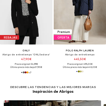
Premium
REBAJAS
OFERTA
ONLY
POLO RALPH LAUREN
Abrigo de entretiempo 'ONLSedona'
Abrigo de entretiempo
47,90€
445,50€
Precio original: 54,99€
Precio original: 495,00€
Último precio más bajo:
37,90€
Último precio más bajo:
445,00€
+
7
DESCUBRE LAS TENDENCIAS Y LAS MEJORES MARCAS
Inspiración de Abrigos