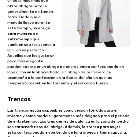
un poco más finos que
otros abrigos porque
generalmente no tienen
forro. Dado que a
menudo llueve durante
este tiempo, un
abrigo
para mujeres de
entretiempo
que
también sea resistente a
la lluvia es perfecto.
Aquellos que les guste un
poco más elegante
pueden optar por un abrigo de entretiempo confeccionado en
lana o con un look acolchado. Un
abrigo de primavera
te
acompaña a la perfección en la época del año en que las
temperaturas suben lentamente y el sol cobra fuerza.
Trencas
Las
trencas
están disponibles como versión forrada para el
invierno y como modelo ligeramente más delgado para el período
de entretiempo. Los tres cierres de palanca en la zona del pecho
son característicos del abrigo. Además, la
trenca para mujer
está confeccionada en un tejido de lana gruesa y tiene capucha.