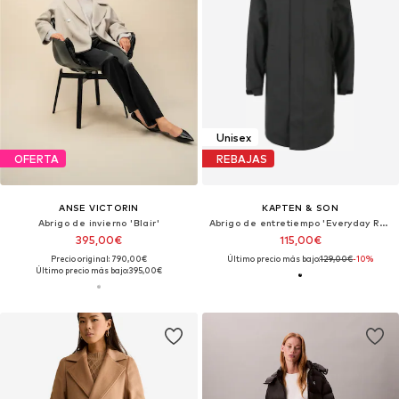
Unisex
OFERTA
REBAJAS
ANSE VICTORIN
KAPTEN & SON
Abrigo de invierno 'Blair'
Abrigo de entretiempo 'Everyday Rain Jacket Long'
395,00€
115,00€
Precio original: 790,00€
Último precio más bajo:
129,00€
-10%
Último precio más bajo:
395,00€