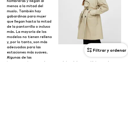
hombreras y llegan al
menos a la mitad del
muslo. También hay
gabardinas para mujer
que llegan hasta la mitad
de la pantorrilla o incluso
más. La mayoría de los
modelos no tienen relleno
y, por lo tanto, son más
adecuados para las
Filtrar y ordenar
estaciones más suaves.
Algunas de las
interpretaciones modernas se alejan del corte clásico y solo se
cierran con cinturón, por ejemplo la
gabardina en beige
es
particularmente popular, pero también está disponible en
muchos otros colores.
Abrigo funcional y de lluvia
Y cuando el clima se vuelve realmente loco de nuevo, lo mejor que
puedes hacer es elegir un
impermeable para mujeres
. Los
modelos son repelentes al agua y al viento y te llevarán con
seguridad de A a B incluso con lluvia intensa y tormentas
eléctricas. Lo mejor que puedes hacer es elegir un
impermeable