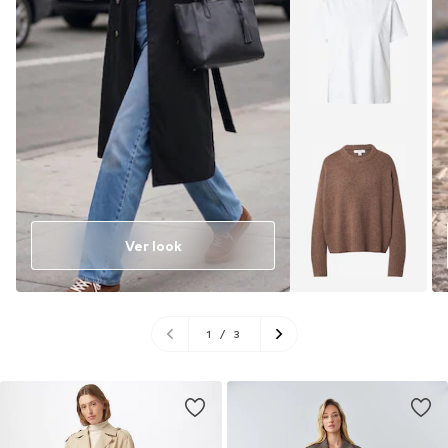
Ver look
1
/
3