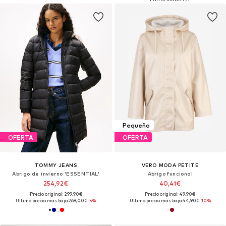
Pequeño
OFERTA
OFERTA
TOMMY JEANS
VERO MODA PETITE
Abrigo de invierno 'ESSENTIAL'
Abrigo funcional
254,92€
40,41€
Precio original: 299,90€
Precio original: 49,90€
Último precio más bajo:
269,00€
-5%
Último precio más bajo:
44,90€
-10%