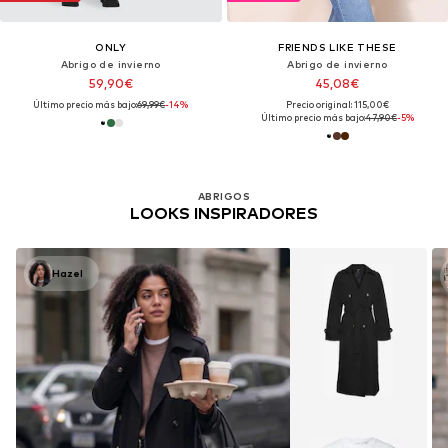
ONLY
FRIENDS LIKE THESE
Abrigo de invierno
Abrigo de invierno
59,90€
45,08€
Último precio más bajo:
69,99€
-14%
Precio original: 115,00€
Último precio más bajo:
47,90€
-5%
ABRIGOS
LOOKS INSPIRADORES
Hazel