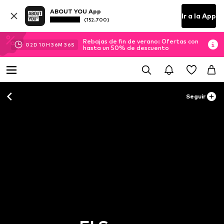
ABOUT YOU App
Ir a la App
(152.700)
Rebajas de fin de verano: Ofertas con
02
D
10
H
36
M
35
S
hasta un 50% de descuento
Seguir