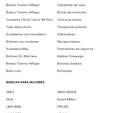
Bolsos Tommy Hilfiger
Zapatillas de casa
Bolsos Tommy Hilfiger
Botas de montaña
Converse Chuck Taylor All Star
Carteras Guess
Tops deportivos
Chaquetas polares
Sudaderas con cremallera
Gabardinas
Botines con cordones
Abrigos negros
Sudadera Nike
Pantalones de deporte
Botines Dr. Martens
Adidas Ozweego
Bolsos Tommy Hilfiger
Botines chelsea
Bolso rojo
Bufandas
MARCAS PARA MUJERES
ONLY
VERO MODA
VILA
Karen Millen
LASCANA
PIECES