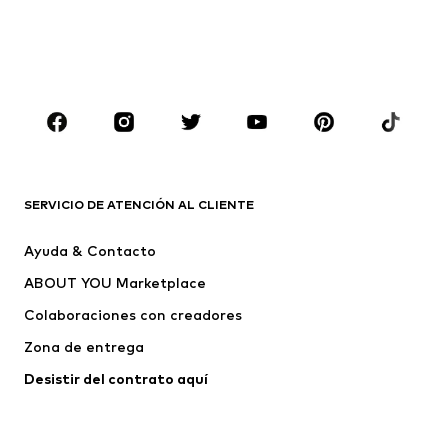
Sudaderas y sudaderas con
Blazers
capucha
Ropa de baño
Jumpsuits y monos
Tallas grandes
Ropa de maternidad
Zapatos
Deporte
Complementos
Premium
ROPA
SERVICIO DE ATENCIÓN AL CLIENTE
Nuevo
Tendencia
Ayuda & Contacto
Vestidos
Jeans
ABOUT YOU Marketplace
Camisetas y tops
Pantalones
Colaboraciones con creadores
Chaquetas
Jerséis y punto
Zona de entrega
Ropa interior
Blusas y camisas
Abrigos
Faldas
Desistir del contrato aquí 
Ropa de baño
Sudaderas
Blazers
Jumpsuits y monos