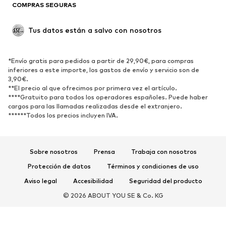
COMPRAS SEGURAS
Tallas grandes
Ropa de maternidad
Ocasiones
Exclusivo
Tus datos están a salvo con nosotros
Reciclado
ZAPATOS
*Envío gratis para pedidos a partir de 29,90€, para compras
inferiores a este importe, los gastos de envío y servicio son de
3,90€.
Nuevo
Tendencia
**El precio al que ofrecimos por primera vez el artículo.
Zapatillas de deporte
Botines
****Gratuito para todos los operadores españoles. Puede haber
cargos para las llamadas realizadas desde el extranjero.
Zapatos de tacón y plataforma
Botas
******Todos los precios incluyen IVA.
Sandalias
Zapatos bajos
Zapatos deportivos
Bailarinas
Sobre nosotros
Prensa
Trabaja con nosotros
Mules
Zapatillas de casa
Protección de datos
Términos y condiciones de uso
Exclusivo
Aviso legal
Accesibilidad
Seguridad del producto
DEPORTE
© 2026 ABOUT YOU SE & Co. KG
Ropa deportiva
Disciplinas deportivas
Zapatos deportivos
Mochilas deportivas y bolsos