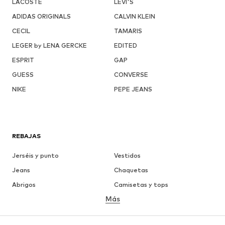
LACOSTE
LEVI'S
ADIDAS ORIGINALS
CALVIN KLEIN
CECIL
TAMARIS
LEGER by LENA GERCKE
EDITED
ESPRIT
GAP
GUESS
CONVERSE
NIKE
PEPE JEANS
REBAJAS
Jerséis y punto
Vestidos
Jeans
Chaquetas
Abrigos
Camisetas y tops
Más
Pantalones
Ropa interior
Faldas
Blusas y camisas