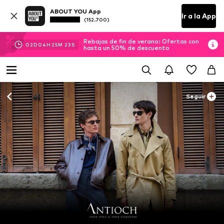
ABOUT YOU App
Ir a la App
(152.700)
Rebajas de fin de verano: Ofertas con
02
D
04
H
25
M
21
S
hasta un 50% de descuento
Seguir