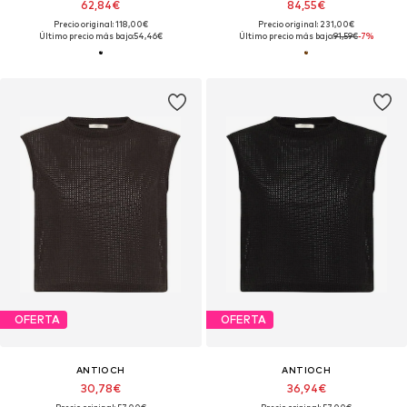
62,84€
84,55€
Precio original: 118,00€
Precio original: 231,00€
Último precio más bajo:
54,46€
Último precio más bajo:
91,59€
-7%
OFERTA
OFERTA
ANTIOCH
ANTIOCH
30,78€
36,94€