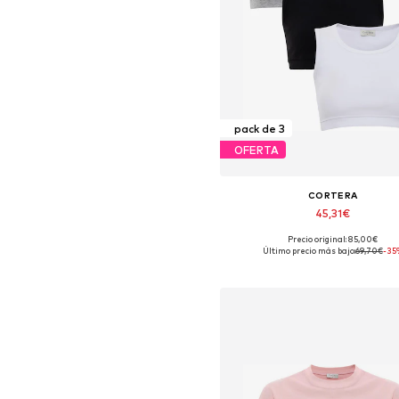
pack de 3
OFERTA
CORTERA
45,31€
Precio original: 85,00€
Tallas disponibles: S, M, L, X
Último precio más bajo:
69,70€
-35
Añadir a la cesta