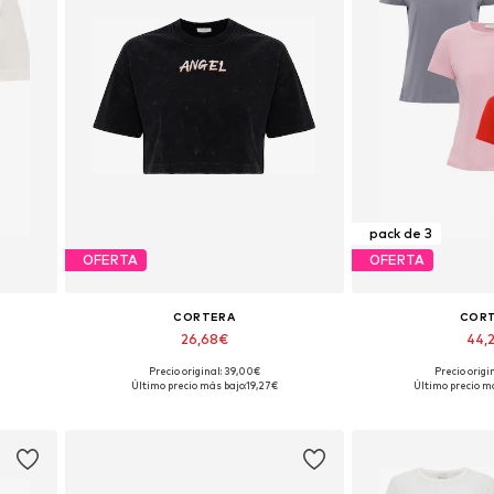
pack de 3
OFERTA
OFERTA
CORTERA
COR
26,68€
44,
Precio original: 39,00€
Precio origi
 XL
Tallas disponibles: S, L, XL
Tallas disponible
Último precio más bajo:
19,27€
Último precio má
Añadir a la cesta
Añadir a