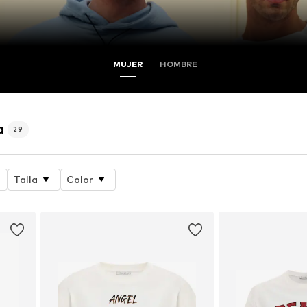
MUJER
HOMBRE
a
29
Talla
Color