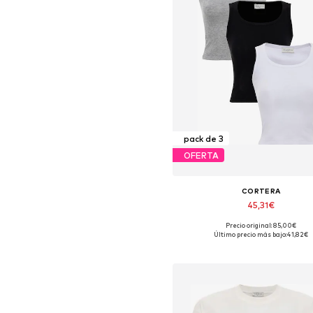
pack de 3
OFERTA
CORTERA
45,31€
Precio original: 85,00€
Tallas disponibles: S, M, L, X
Último precio más bajo:
41,82€
Añadir a la cesta