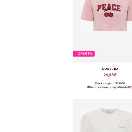
OFERTA
CORTERA
26,68€
Precio original: 39,00€
Tallas disponibles: XS, S, M, L,
Último precio más bajo:
29,64€
-10
Añadir a la cesta