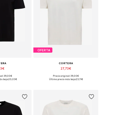
OFERTA
TERA
CORTERA
73€
27,73€
nal: 39,00€
Precio original: 39,00€
: XS, S, M, L, XL
Tallas disponibles: S, M, L, XL
ás bajo:
20,03€
Último precio más bajo:
23,11€
 la cesta
Añadir a la cesta