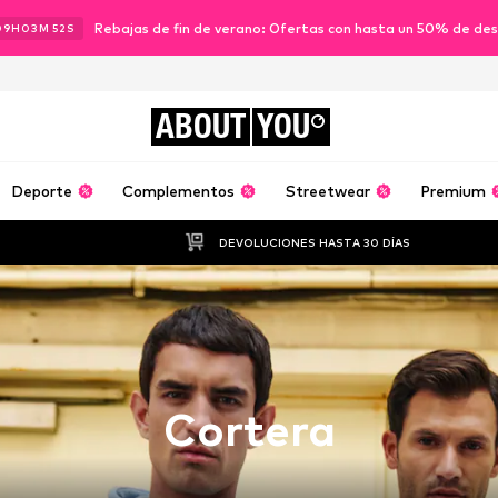
Rebajas de fin de verano: Ofertas con hasta un 50% de de
09
H
03
M
51
S
ABOUT
YOU
Deporte
Complementos
Streetwear
Premium
DEVOLUCIONES HASTA 30 DÍAS
Cortera