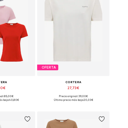
OFERTA
TERA
CORTERA
20€
27,73€
nal: 85,00€
Precio original: 39,00€
s: S, L, XL, XXL
Tallas disponibles: XS, S, L, XL
s bajo:
40,80€
Último precio más bajo:
20,03€
 la cesta
Añadir a la cesta