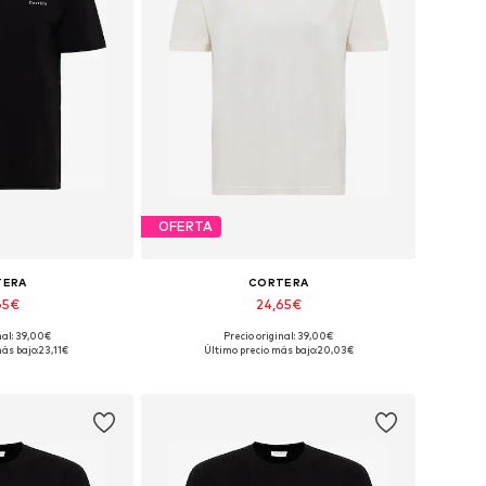
OFERTA
TERA
CORTERA
65€
24,65€
nal: 39,00€
Precio original: 39,00€
: XS, S, M, L, XL
Tallas disponibles: XS, S, M, L, XL
ás bajo:
23,11€
Último precio más bajo:
20,03€
 la cesta
Añadir a la cesta