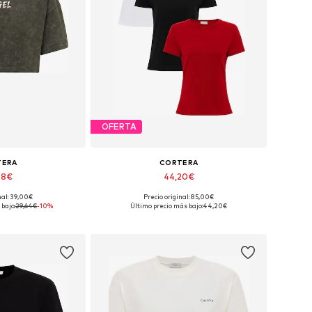
OFERTA
TERA
CORTERA
68€
44,20€
nal: 39,00€
Precio original: 85,00€
: XS, S, M, L, XL
Tallas disponibles: S, M, L, XL, XXL
bajo:
29,64€
-10%
Último precio más bajo:
44,20€
 la cesta
Añadir a la cesta