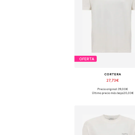
OFERTA
CORTERA
27,73€
Precio original: 39,00€
Tallas disponibles: XS, S, M, L,
Último precio más bajo:
20,03€
Añadir a la cesta