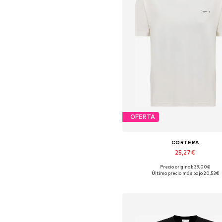
OFERTA
CORTERA
25,27€
Precio original: 39,00€
Tallas disponibles: XS, S, M, L,
Último precio más bajo:
20,53€
Añadir a la cesta