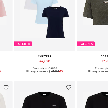
OFERTA
OFERTA
CORTERA
COR
44,20€
26,
Precio original: 85,00€
Precio origi
 XL
Tallas disponibles: S, M, L, XL, XXL
Tallas disponibles
%
Último precio más bajo:
47,60€
-7%
Último precio más 
Añadir a la cesta
Añadir a