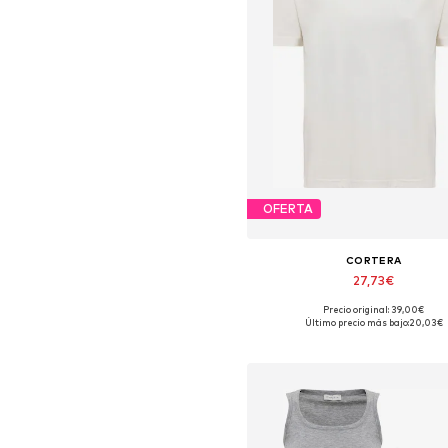
OFERTA
CORTERA
27,73€
Precio original: 39,00€
Tallas disponibles: XS, S, M, L,
Último precio más bajo:
20,03€
Añadir a la cesta