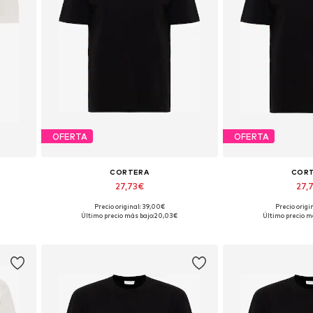
OFERTA
OFERTA
CORTERA
COR
27,73€
27,
Precio original: 39,00€
Precio origi
 XL
Tallas disponibles: XS, S, M, L, XL
Tallas disponibles
Último precio más bajo:
20,03€
Último precio m
Añadir a la cesta
Añadir a