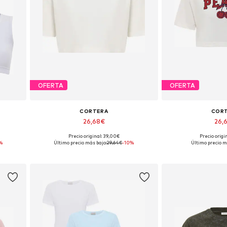
OFERTA
OFERTA
CORTERA
COR
26,68€
26,
Precio original: 39,00€
Precio origi
L
Tallas disponibles: S, M, L, XL
Tallas disponibles
%
Último precio más bajo:
29,64€
-10%
Último precio m
Añadir a la cesta
Añadir a