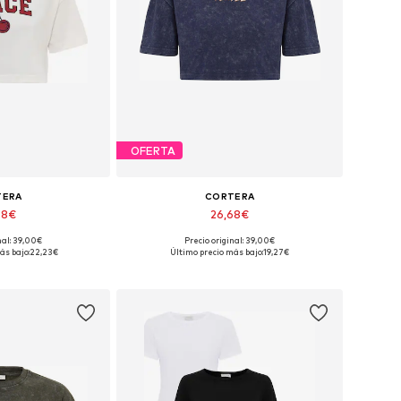
OFERTA
TERA
CORTERA
68€
26,68€
nal: 39,00€
Precio original: 39,00€
: XS, S, M, L, XL
Tallas disponibles: XS, S, M, L, XL
ás bajo:
22,23€
Último precio más bajo:
19,27€
 la cesta
Añadir a la cesta