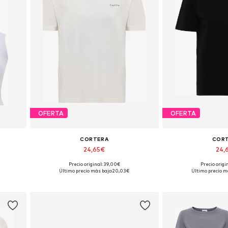
OFERTA
OFERTA
CORTERA
COR
24,65€
24,
Precio original: 39,00€
Precio origi
L
Tallas disponibles: XS, S, M, L, XL
Tallas disponibles
Último precio más bajo:
20,03€
Último precio m
Añadir a la cesta
Añadir a