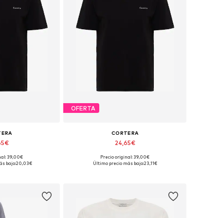
OFERTA
TERA
CORTERA
65€
24,65€
nal: 39,00€
Precio original: 39,00€
: XS, S, M, L, XL
Tallas disponibles: XS, S, M, L, XL
ás bajo:
20,03€
Último precio más bajo:
23,11€
 la cesta
Añadir a la cesta