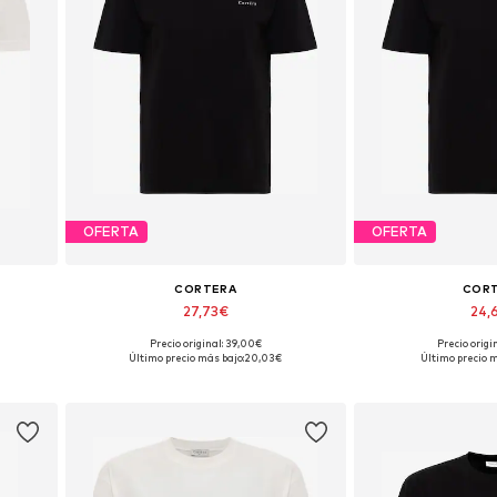
OFERTA
OFERTA
CORTERA
COR
27,73€
24,
Precio original: 39,00€
Precio origi
 XL
Tallas disponibles: XS, S, M, L, XL
Tallas disponibles
Último precio más bajo:
20,03€
Último precio m
Añadir a la cesta
Añadir a