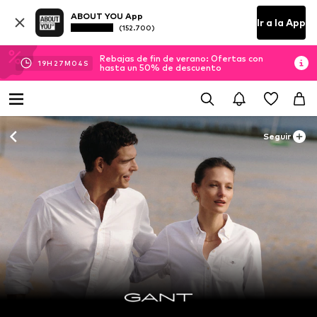
ABOUT YOU App
Ir a la App
(152.700)
Rebajas de fin de verano: Ofertas con
19
H
27
M
02
S
hasta un 50% de descuento
Seguir