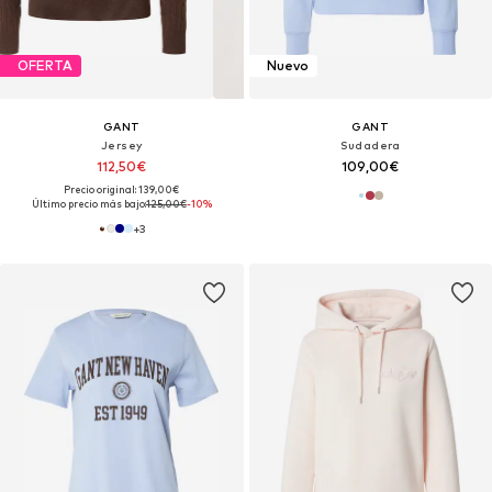
OFERTA
Nuevo
GANT
GANT
Jersey
Sudadera
112,50€
109,00€
Precio original: 139,00€
Último precio más bajo:
125,00€
-10%
+
3