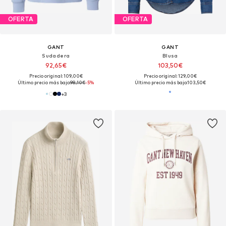
OFERTA
OFERTA
GANT
GANT
Sudadera
Blusa
92,65€
103,50€
Precio original: 109,00€
Precio original: 129,00€
Último precio más bajo:
98,10€
-5%
Último precio más bajo:
103,50€
+
3