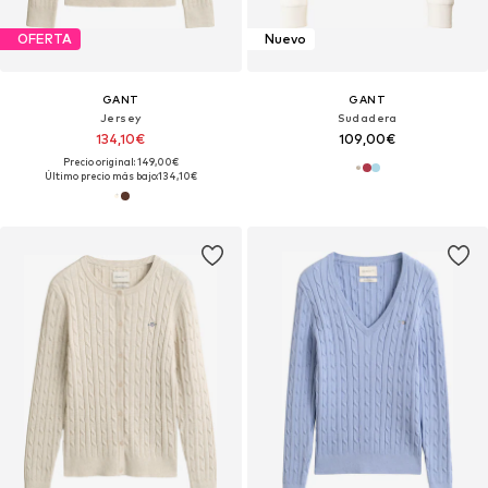
OFERTA
Nuevo
GANT
GANT
Jersey
Sudadera
134,10€
109,00€
Precio original: 149,00€
Último precio más bajo:
134,10€