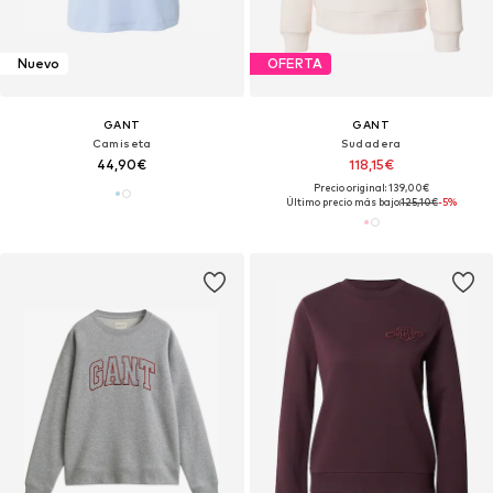
Nuevo
OFERTA
GANT
GANT
Camiseta
Sudadera
44,90€
118,15€
Precio original: 139,00€
Último precio más bajo:
125,10€
-5%