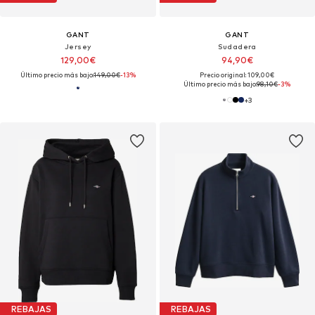
GANT
GANT
Jersey
Sudadera
129,00€
94,90€
Último precio más bajo:
149,00€
-13%
Precio original: 109,00€
Último precio más bajo:
98,10€
-3%
+
3
REBAJAS
REBAJAS