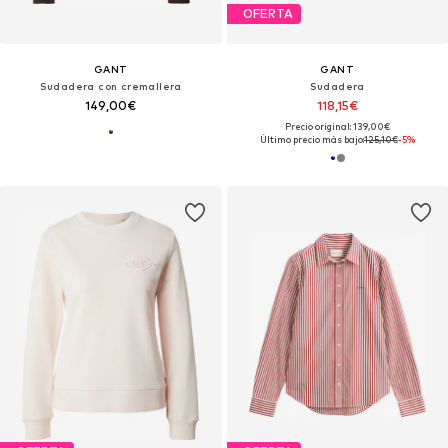
OFERTA
GANT
GANT
Sudadera con cremallera
Sudadera
149,00€
118,15€
Precio original: 139,00€
Último precio más bajo:
125,10€
-5%