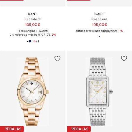
GANT
GANT
Sudadera
Sudadera
105,00€
105,00€
Precio original: 119,00€
Último precio más bajo:
119,00€
-11%
Último precio más bajo:
107,10€
-2%
+
1
REBAJAS
REBAJAS