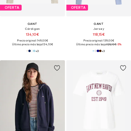
OFERTA
OFERTA
GANT
GANT
Cárdigan
Jersey
134,10€
118,15€
Precio original: 149,00€
Precio original: 139,00€
Último precio más bajo:
134,10€
Último precio más bajo:
125,10€
-5%
+
3
+
3