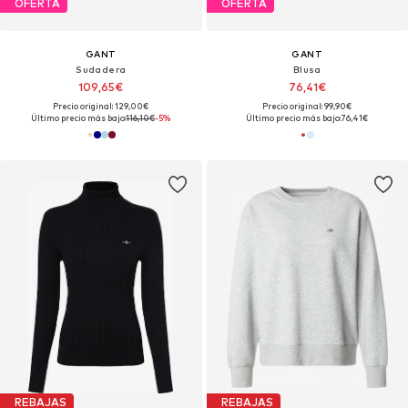
OFERTA
OFERTA
GANT
GANT
Sudadera
Blusa
109,65€
76,41€
Precio original: 129,00€
Precio original: 99,90€
Último precio más bajo:
116,10€
-5%
Último precio más bajo:
76,41€
REBAJAS
REBAJAS