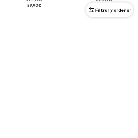
59,90€
54,90€
Filtrar y ordenar
+
2
REBAJAS
GANT
GANT
Sudadera
Camiseta
94,90€
54,90€