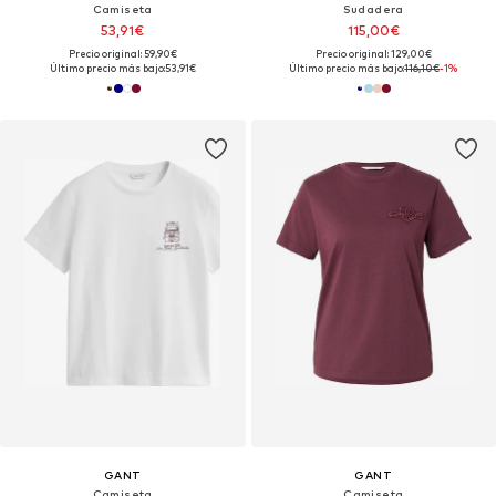
Camiseta
Sudadera
53,91€
115,00€
Precio original: 59,90€
Precio original: 129,00€
Último precio más bajo:
53,91€
Último precio más bajo:
116,10€
-1%
GANT
GANT
Camiseta
Camiseta