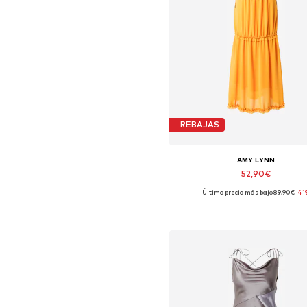
REBAJAS
AMY LYNN
52,90€
Último precio más bajo:
89,90€
-41
Tallas disponibles: 42
Añadir a la cesta