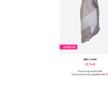
OFERTA
AMY LYNN
29,94€
Precio original: 84,90€
Tallas disponibles: 42
Último precio más bajo:
32,44€
-7
Añadir a la cesta