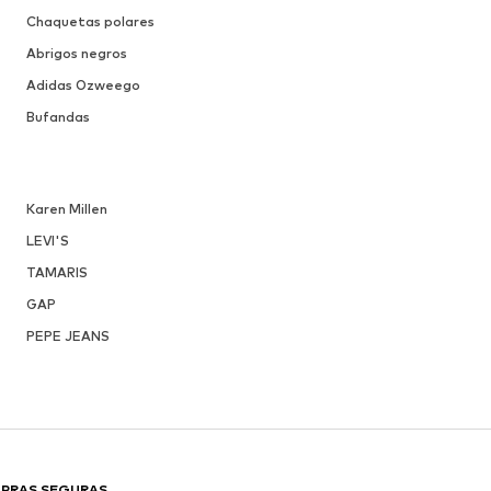
Chaquetas polares
Abrigos negros
Adidas Ozweego
Bufandas
Karen Millen
LEVI'S
TAMARIS
GAP
PEPE JEANS
PRAS SEGURAS