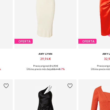
OFERTA
OFERTA
AMY LYNN
AMY 
29,94€
32,
Precio original: 84,90€
Precio origi
Tallas disponibles: M, L
Tallas dispon
%
Último precio más bajo:
32,44€
-7%
Último precio más
Añadir a la cesta
Añadir a