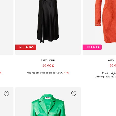
REBAJAS
OFERTA
AMY LYNN
AMY 
49,90€
29,
%
Último precio más bajo:
84,90€
-41%
Precio origi
Tallas disponibles: 40
Tallas disp
Último precio más 
Añadir a la cesta
Añadir a