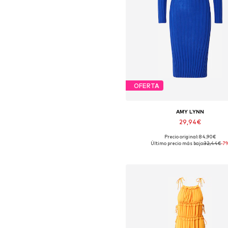
OFERTA
AMY LYNN
29,94€
Precio original: 84,90€
Tallas disponibles: 38, 42
Último precio más bajo:
32,44€
-7
Añadir a la cesta