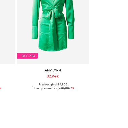
OFERTA
AMY LYNN
32,94€
Precio original: 94,90€
Tallas disponibles: 42
%
Último precio más bajo:
35,69€
-7%
Añadir a la cesta