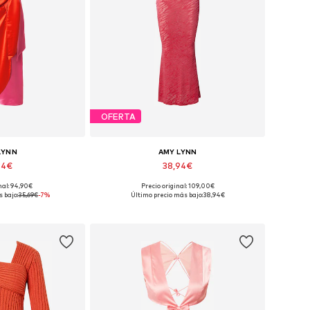
OFERTA
LYNN
AMY LYNN
94€
38,94€
nal: 94,90€
Precio original: 109,00€
ibles: 40, 42
Tallas disponibles: 40, 42
 bajo:
35,69€
-7%
Último precio más bajo:
38,94€
 la cesta
Añadir a la cesta