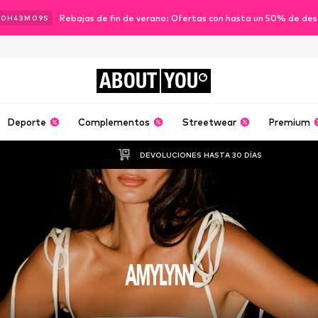
Rebajas de fin de verano: Ofertas con hasta un 50% de de
20
H
43
M
08
S
ABOUT
YOU
Deporte
Complementos
Streetwear
Premium
DEVOLUCIONES HASTA 30 DÍAS