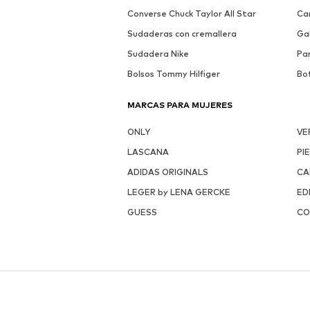
Converse Chuck Taylor All Star
Ca
Sudaderas con cremallera
Ga
Sudadera Nike
Pa
Bolsos Tommy Hilfiger
Bo
MARCAS PARA MUJERES
ONLY
VE
LASCANA
PI
ADIDAS ORIGINALS
CA
LEGER by LENA GERCKE
ED
GUESS
CO