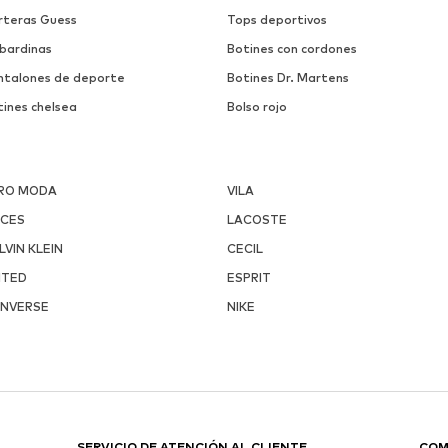
rteras Guess
Tops deportivos
bardinas
Botines con cordones
ntalones de deporte
Botines Dr. Martens
tines chelsea
Bolso rojo
RO MODA
VILA
ECES
LACOSTE
LVIN KLEIN
CECIL
ITED
ESPRIT
NVERSE
NIKE
SERVICIO DE ATENCIÓN AL CLIENTE
COM