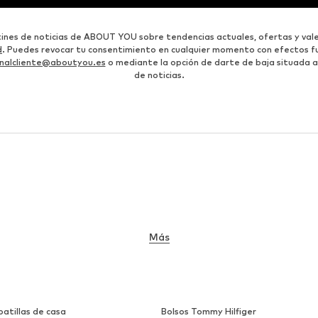
etines de noticias de ABOUT YOU sobre tendencias actuales, ofertas y vale
d
. Puedes revocar tu consentimiento en cualquier momento con efectos fu
nalcliente@aboutyou.es
o mediante la opción de darte de baja situada al
de noticias.
Más
atillas de casa
Bolsos Tommy Hilfiger