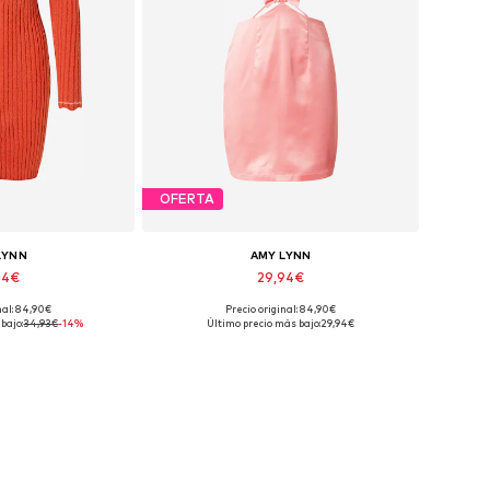
OFERTA
LYNN
AMY LYNN
94€
29,94€
nal: 84,90€
Precio original: 84,90€
onibles: L
Tallas disponibles: 42
bajo:
34,93€
-14%
Último precio más bajo:
29,94€
 la cesta
Añadir a la cesta