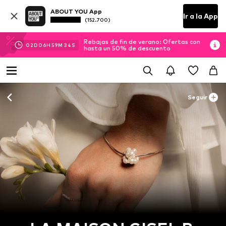
ABOUT YOU App
Ir a la App
(152.700)
Rebajas de fin de verano: Ofertas con
02
D
06
H
59
M
34
S
hasta un 50% de descuento
Seguir