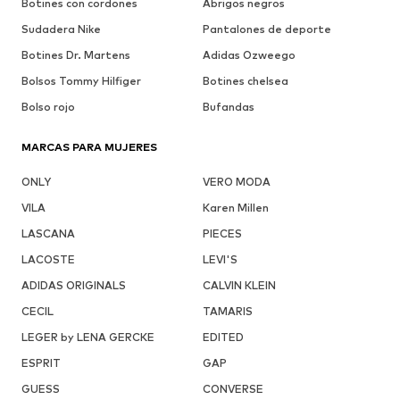
Botines con cordones
Abrigos negros
Sudadera Nike
Pantalones de deporte
Botines Dr. Martens
Adidas Ozweego
Bolsos Tommy Hilfiger
Botines chelsea
Bolso rojo
Bufandas
MARCAS PARA MUJERES
ONLY
VERO MODA
VILA
Karen Millen
LASCANA
PIECES
LACOSTE
LEVI'S
ADIDAS ORIGINALS
CALVIN KLEIN
CECIL
TAMARIS
LEGER by LENA GERCKE
EDITED
ESPRIT
GAP
GUESS
CONVERSE