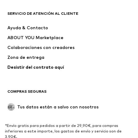
ROPA
SERVICIO DE ATENCIÓN AL CLIENTE
Nuevo
Tendencia
Ayuda & Contacto
Vestidos
Jeans
ABOUT YOU Marketplace
Camisetas y tops
Pantalones
Colaboraciones con creadores
Chaquetas
Jerséis y punto
Zona de entrega
Ropa interior
Blusas y camisas
Abrigos
Faldas
Desistir del contrato aquí 
Ropa de baño
Sudaderas
Blazers
Jumpsuits y monos
COMPRAS SEGURAS
Tallas grandes
Ropa de maternidad
Ocasiones
Exclusivo
Tus datos están a salvo con nosotros
Reciclado
ZAPATOS
*Envío gratis para pedidos a partir de 29,90€, para compras
inferiores a este importe, los gastos de envío y servicio son de
3,90€.
Nuevo
Tendencia