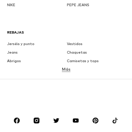
NIKE
PEPE JEANS
REBAJAS
Jerséis y punto
Vestidos
Jeans
Chaquetas
Abrigos
Camisetas y tops
Más
Pantalones
Ropa interior
Faldas
Blusas y camisas
Sudaderas y sudaderas con
Blazers
capucha
Ropa de baño
Jumpsuits y monos
Tallas grandes
Ropa de maternidad
Zapatos
Deporte
Complementos
Premium