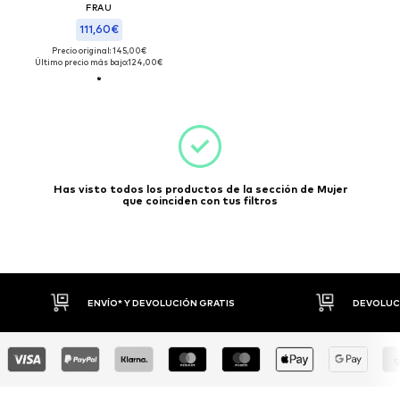
FRAU
111,60€
Precio original: 145,00€
Último precio más bajo:
124,00€
Has visto todos los productos de la sección de Mujer
que coinciden con tus filtros
ENVÍO* Y DEVOLUCIÓN GRATIS
DEVOLUCI