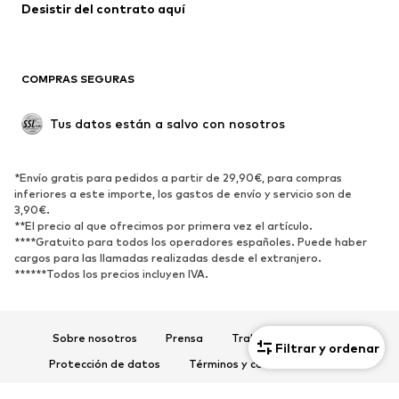
Abrigos
Faldas
Desistir del contrato aquí 
Ropa de baño
Sudaderas
Blazers
Jumpsuits y monos
COMPRAS SEGURAS
Tallas grandes
Ropa de maternidad
Ocasiones
Exclusivo
Tus datos están a salvo con nosotros
Reciclado
ZAPATOS
*Envío gratis para pedidos a partir de 29,90€, para compras
inferiores a este importe, los gastos de envío y servicio son de
3,90€.
Nuevo
Tendencia
**El precio al que ofrecimos por primera vez el artículo.
Zapatillas de deporte
Botines
****Gratuito para todos los operadores españoles. Puede haber
cargos para las llamadas realizadas desde el extranjero.
Zapatos de tacón y plataforma
Botas
******Todos los precios incluyen IVA.
Sandalias
Zapatos bajos
Zapatos deportivos
Bailarinas
Sobre nosotros
Prensa
Trabaja con nosotros
Mules
Zapatillas de casa
Filtrar y ordenar
Protección de datos
Términos y condiciones de uso
Exclusivo
Aviso legal
Accesibilidad
Seguridad del producto