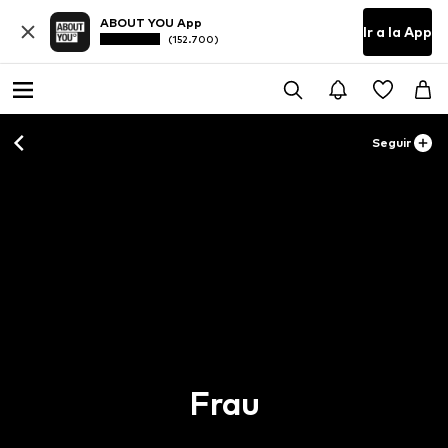
ABOUT YOU App
Ir a la App
(152.700)
Seguir
Frau