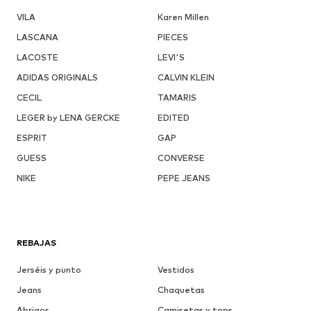
VILA
Karen Millen
LASCANA
PIECES
LACOSTE
LEVI'S
ADIDAS ORIGINALS
CALVIN KLEIN
CECIL
TAMARIS
LEGER by LENA GERCKE
EDITED
ESPRIT
GAP
GUESS
CONVERSE
NIKE
PEPE JEANS
REBAJAS
Jerséis y punto
Vestidos
Jeans
Chaquetas
Abrigos
Camisetas y tops